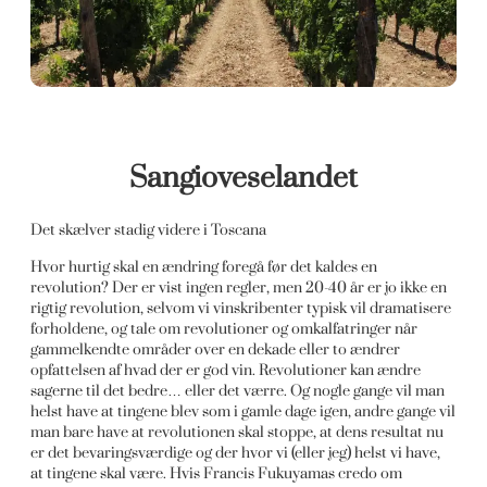
Sangioveselandet
Det skælver stadig videre i Toscana
Hvor hurtig skal en ændring foregå før det kaldes en
revolution? Der er vist ingen regler, men 20-40 år er jo ikke en
rigtig revolution, selvom vi vinskribenter typisk vil dramatisere
forholdene, og tale om revolutioner og omkalfatringer når
gammelkendte områder over en dekade eller to ændrer
opfattelsen af hvad der er god vin. Revolutioner kan ændre
sagerne til det bedre… eller det værre. Og nogle gange vil man
helst have at tingene blev som i gamle dage igen, andre gange vil
man bare have at revolutionen skal stoppe, at dens resultat nu
er det bevaringsværdige og der hvor vi (eller jeg) helst vi have,
at tingene skal være. Hvis Francis Fukuyamas credo om