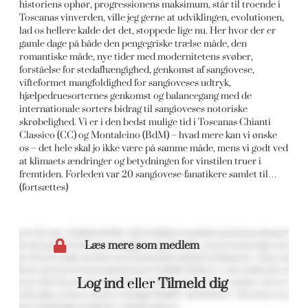
historiens ophør, progressionens maksimum, står til troende i
Toscanas vinverden, ville jeg gerne at udviklingen, evolutionen,
lad os hellere kalde det det, stoppede lige nu. Her hvor der er
gamle dage på både den pengegriske trælse måde, den
romantiske måde, nye tider med modernitetens svøber,
forståelse for stedafhængighed, genkomst af sangiovese,
vifteformet mangfoldighed for sangioveses udtryk,
hjælpedruesorternes genkomst og balancegang med de
internationale sorters bidrag til sangioveses notoriske
skrøbelighed. Vi er i den bedst mulige tid i Toscanas Chianti
Classico (CC) og Montalcino (BdM) – hvad mere kan vi ønske
os – det hele skal jo ikke være på samme måde, mens vi godt ved
at klimaets ændringer og betydningen for vinstilen truer i
fremtiden. Forleden var 20 sangiovese-fanatikere samlet til…
(fortsættes)
Læs mere som medlem
Log ind
eller
Tilmeld dig