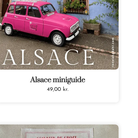
Alsace miniguide
49,00
kr.