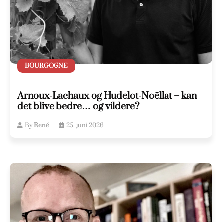
BOURGOGNE
Arnoux-Lachaux og Hudelot-Noëllat – kan
det blive bedre… og vildere?
By
René
25. juni 2026