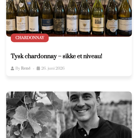
CHARDONNAY
Tysk chardonnay – sikke et niveau!
By
René
26. juni 2026