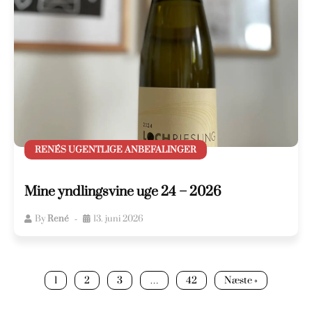
RENÉS UGENTLIGE ANBEFALINGER
Mine yndlingsvine uge 24 – 2026
By
René
13. juni 2026
1
2
3
…
42
Næste »