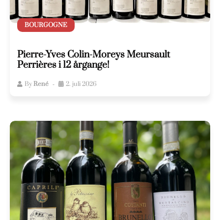
BOURGOGNE
Pierre-Yves Colin-Moreys Meursault
Perrières i 12 årgange!
By
René
2. juli 2026