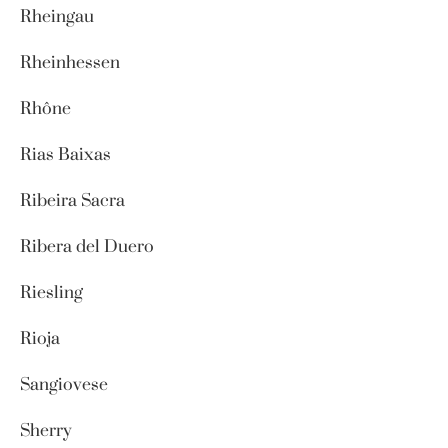
Rheingau
Rheinhessen
Rhône
Rias Baixas
Ribeira Sacra
Ribera del Duero
Riesling
Rioja
Sangiovese
Sherry