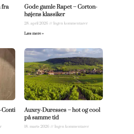
fra
Gode gamle Rapet – Corton-
højens klassiker
28. april 2026
Ingen kommentarer
Læs mere »
-Conti
Auxey-Duresses – hot og cool
på samme tid
r
18. marts 2026
Ingen kommentarer