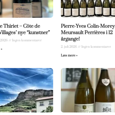
e Thiriet – Côte de
Pierre-Yves Colin-Morey
Villages’ nye “kunstner”
Meursault Perrières i 12
årgange!
t 2026
Ingen kommentarer
2. juli 2026
Ingen kommentarer
 »
Læs mere »