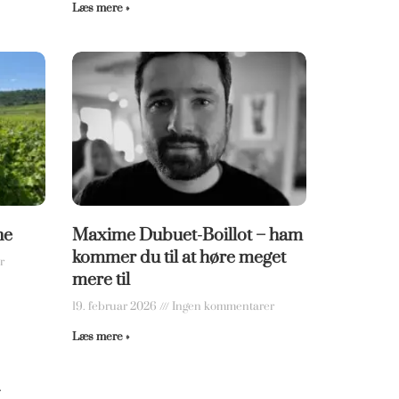
Læs mere »
ne
Maxime Dubuet-Boillot – ham
kommer du til at høre meget
r
mere til
19. februar 2026
Ingen kommentarer
Læs mere »
»