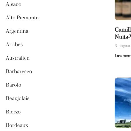
Alsace
Alto Piemonte
Camill
Argentina
Nuits-
Arribes
6. augus
Læs mere
Australien
Barbaresco
Barolo
Beaujolais
Bierzo
Bordeaux