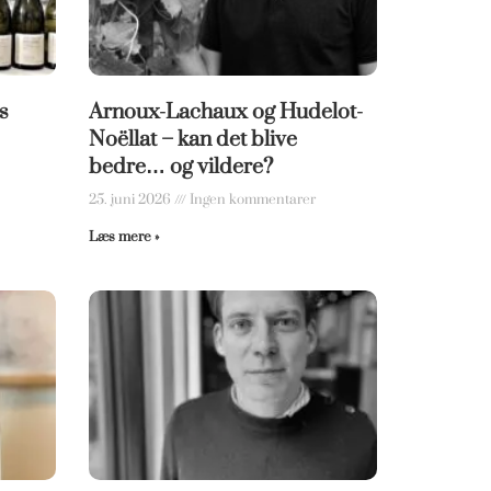
s
Arnoux-Lachaux og Hudelot-
Noëllat – kan det blive
bedre… og vildere?
25. juni 2026
Ingen kommentarer
Læs mere »