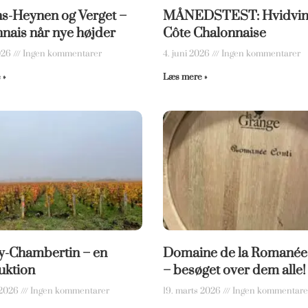
s-Heynen og Verget –
MÅNEDSTEST: Hvidvin 
ais når nye højder
Côte Chalonnaise
2026
Ingen kommentarer
4. juni 2026
Ingen kommentarer
 »
Læs mere »
y-Chambertin – en
Domaine de la Romanée
uktion
– besøget over dem alle!
 2026
Ingen kommentarer
19. marts 2026
Ingen kommentare