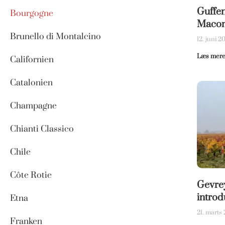
Guffen
Bourgogne
Maconn
Brunello di Montalcino
12. juni 
Læs mere
Californien
Catalonien
Champagne
Chianti Classico
Chile
Côte Rotie
Gevre
introd
Etna
21. marts
Franken