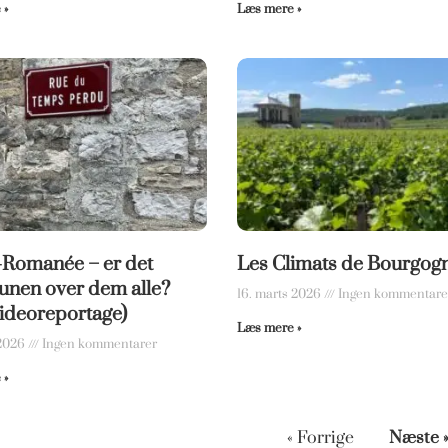
 »
Læs mere »
-Romanée – er det
Les Climats de Bourgog
nen over dem alle?
16. marts 2026
Ingen kommentare
 videoreportage)
Læs mere »
 2026
Ingen kommentarer
 »
« Forrige
Næste 