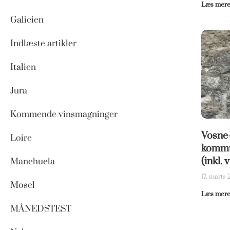
Læs mere
Galicien
Indlæste artikler
Italien
Jura
Kommende vinsmagninger
Vosne
Loire
kommu
(inkl.
Manchuela
17. marts
Mosel
Læs mere
MÅNEDSTEST