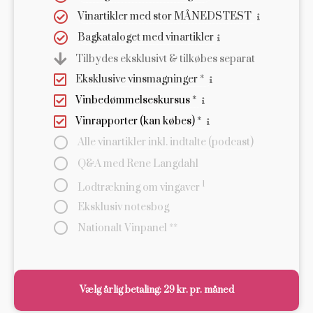
Vinartikler med stor MÅNEDSTEST
Bagkataloget med vinartikler
Tilbydes eksklusivt & tilkøbes separat
Eksklusive vinsmagninger *
Vinbedømmelseskursus *
Vinrapporter (kan købes) *
Alle vinartikler inkl. indtalte (podcast)
Q&A med Rene Langdahl
1
Lodtrækning om vingaver
Eksklusiv notesbog
Nationalt Vinpanel **
Vælg årlig betaling: 29 kr. pr. måned