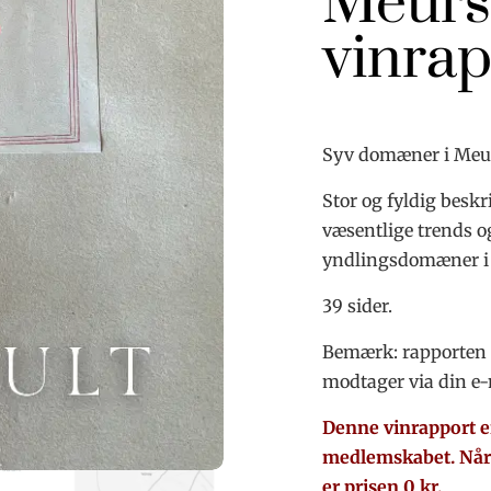
Meurs
vinrap
Syv domæner i Meur
Stor og fyldig beskr
væsentlige trends o
yndlingsdomæner i
39 sider.
Bemærk: rapporten 
modtager via din e-
Denne vinrapport e
medlemskabet. Når
er prisen 0 kr.