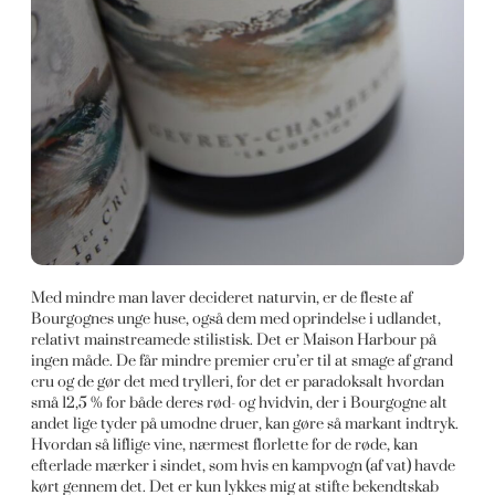
Med mindre man laver decideret naturvin, er de fleste af
Bourgognes unge huse, også dem med oprindelse i udlandet,
relativt mainstreamede stilistisk. Det er Maison Harbour på
ingen måde. De får mindre premier cru’er til at smage af grand
cru og de gør det med trylleri, for det er paradoksalt hvordan
små 12,5 % for både deres rød- og hvidvin, der i Bourgogne alt
andet lige tyder på umodne druer, kan gøre så markant indtryk.
Hvordan så liflige vine, nærmest florlette for de røde, kan
efterlade mærker i sindet, som hvis en kampvogn (af vat) havde
kørt gennem det. Det er kun lykkes mig at stifte bekendtskab