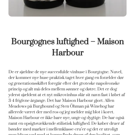
Bourgognes luftighed – Maison
Harbour
De er sjældne de nye succesfulde vinhuse i Bourgogne. Nuvel,
der kommer nye huse praktisk taget hver gang en forælder dør
og generationsskiftet foregår efter det groteske napoleonske
princip og alt må deles mellem sønner og døtre. Det er dog
yderst sjældent at et nyt mikrovinhus slår sit navn fast i løbet af
3-4 frigivne årgange. Det har Maison Harbour gjort. Allen
Meadows på Burghound og Sten Öhman på Winehog har
allerede været der med ros og jeg melder mig blot i koret.
Maison Harbour er ikke bare nye, unge og dygtige. De har også
ramt en opsigtsvækkende stilistisk luftighed. De køber druer af
bønder med marker i mellemklasse-cru’er og det er utroligt
man bliver ved med at kunne finde druer af den kvalitet, som