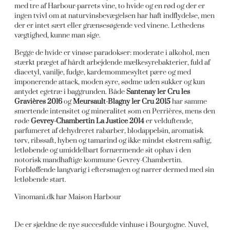
med tre af Harbour-parrets vine, to hvide og en rød og der er
ingen tvivl om at naturvinsbevægelsen har haft indflydelse, men
der er intet sært eller grænsesøgende ved vinene. Lethedens
vægtighed, kunne man sige.
Begge de hvide er vinøse paradokser: moderate i alkohol, men
stærkt præget af hårdt arbejdende mælkesyrebakterier, fuld af
diacetyl, vanilje, fudge, kardemommesyltet pære og med
imponerende attack, moden syre, sødme uden sukker og kun
antydet egetræ i baggrunden. Både
Santenay 1er Cru les
Gravières 2016
og
Meursault-Blagny 1er Cru 2015
har samme
smertende intensitet og mineralitet som en Perrières, mens den
røde
Gevrey-Chambertin La Justice 2014
er velduftende,
parfumeret af dehydreret rabarber, blodappelsin, aromatisk
tørv, ribssaft, hyben og tamarind og ikke mindst ekstrem saftig,
letløbende og umiddelbart fornærmende sit ophav i den
notorisk mandhaftige kommune Gevrey-Chambertin.
Forbløffende langvarig i eftersmagen og narrer dermed med sin
letløbende start.
Vinomani.dk har Maison Harbour
De er sjældne de nye succesfulde vinhuse i Bourgogne. Nuvel,