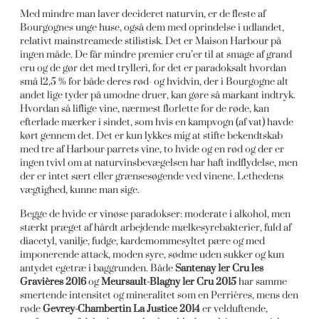
Med mindre man laver decideret naturvin, er de fleste af
Bourgognes unge huse, også dem med oprindelse i udlandet,
relativt mainstreamede stilistisk. Det er Maison Harbour på
ingen måde. De får mindre premier cru’er til at smage af grand
cru og de gør det med trylleri, for det er paradoksalt hvordan
små 12,5 % for både deres rød- og hvidvin, der i Bourgogne alt
andet lige tyder på umodne druer, kan gøre så markant indtryk.
Hvordan så liflige vine, nærmest florlette for de røde, kan
efterlade mærker i sindet, som hvis en kampvogn (af vat) havde
kørt gennem det. Det er kun lykkes mig at stifte bekendtskab
med tre af Harbour-parrets vine, to hvide og en rød og der er
ingen tvivl om at naturvinsbevægelsen har haft indflydelse, men
der er intet sært eller grænsesøgende ved vinene. Lethedens
vægtighed, kunne man sige.
Begge de hvide er vinøse paradokser: moderate i alkohol, men
stærkt præget af hårdt arbejdende mælkesyrebakterier, fuld af
diacetyl, vanilje, fudge, kardemommesyltet pære og med
imponerende attack, moden syre, sødme uden sukker og kun
antydet egetræ i baggrunden. Både
Santenay 1er Cru les
Gravières 2016
og
Meursault-Blagny 1er Cru 2015
har samme
smertende intensitet og mineralitet som en Perrières, mens den
røde
Gevrey-Chambertin La Justice 2014
er velduftende,