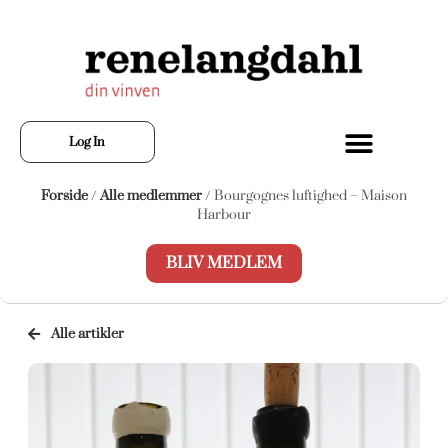
Log In
Forside
/
Alle medlemmer
/ Bourgognes luftighed – Maison
Harbour
BLIV MEDLEM
Alle artikler