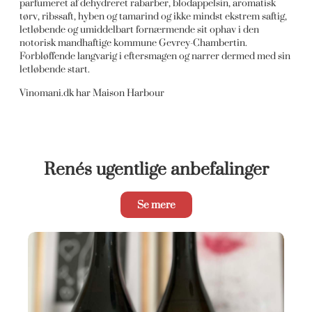
parfumeret af dehydreret rabarber, blodappelsin, aromatisk
tørv, ribssaft, hyben og tamarind og ikke mindst ekstrem saftig,
letløbende og umiddelbart fornærmende sit ophav i den
notorisk mandhaftige kommune Gevrey-Chambertin.
Forbløffende langvarig i eftersmagen og narrer dermed med sin
letløbende start.
Vinomani.dk har Maison Harbour
Renés ugentlige anbefalinger
Se mere