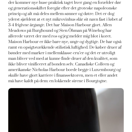
der kommer nye huse praktisk taget hver gang en forælder dør
og generationsskiftet foregår efter det groteske napoleonske
princip og alt må deles mellem sønner og døtre. Det er dog
yderst sjældent at et nyt mikrovinhus slår sit navn fast i løbet af
3-4 frigivne årgange. Det har Maison Harbour gjort. Allen
Meadows på Burghound og Sten Öhman på Winehog har
allerede været der med ros og jeg melder mig blot i koret.
Maison Harbour er ikke bare nye, unge og dygtige. De har også
ramt en opsigtsvækkende stilistisk luftighed. De køber druer af
bønder med marker i mellemklasse-cru’er og det er utroligt
man bliver ved med at kunne finde druer af den kvalitet, som
ikke bliver vinificeret af bonden selv. Canadiske Colleen og
amerikanske Nicholas Harbour boede begge i Luxembourg og
skulle have gjort karriere i finanssektoren, men et eller andet
må have kaldt på dem: en lokkende sirene i Bourgogne.