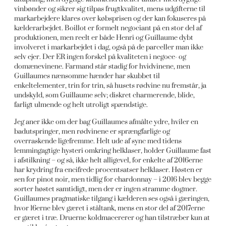
vinbønder og sikrer sig tilpas frugtkvalitet, mens udgifterne til
markarbejdere klares over købsprisen og der kan fokuseres på
kælderarbejdet. Boillot er formelt negociant på en stor del af
produktionen, men reelt er både Henri og Guillaume dybt
involveret i markarbejdet i dag, også på de parceller man ikke
selv ejer. Der ER ingen forskel på kvaliteten i negoce- og
domænevinene. Farmand står stadig for hvidvinene, men
Guillaumes nænsomme hænder har skubbet til
enkeltelementer, trin for trin, så husets rødvine nu fremstår, ja
undskyld, som Guillaume selv; diskret charmerende, blide,
farligt ulmende og helt utroligt spændstige.
Jeg aner ikke om der bag Guillaumes afmålte ydre, hviler en
badutspringer, men rødvinene er sprængfarlige og
overraskende ligefremme. Helt ude af sync med tidens
lemmingagtige hysteri omkring helklaser, holder Guillaume fast
i afstilkning – og så, ikke helt alligevel, for enkelte af 2016erne
har krydring fra encifrede procentsatser helklaser. Høsten er
sen for pinot noir, men tidlig for chardonnay – i 2016 blev begge
sorter høstet samtidigt, men der er ingen stramme dogmer.
Guillaumes pragmatiske tilgang i kælderen ses også i gæringen,
hvor 16erne blev gæret i ståltank, mens en stor del af 2017erne
er gæret i træ. Druerne koldmacererer og han tilstræber kun at