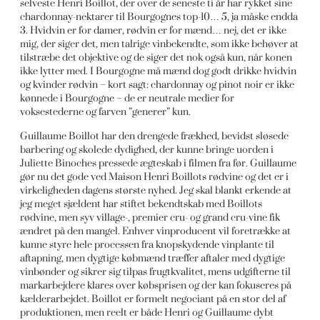
selveste Henri Boillot, der over de seneste ti år har rykket sine
chardonnay-nektarer til Bourgognes top-10… 5, ja måske endda
3. Hvidvin er for damer, rødvin er for mænd… nej, det er ikke
mig, der siger det, men talrige vinbekendte, som ikke behøver at
tilstræbe det objektive og de siger det nok også kun, når konen
ikke lytter med. I Bourgogne må mænd dog godt drikke hvidvin
og kvinder rødvin – kort sagt: chardonnay og pinot noir er ikke
kønnede i Bourgogne – de er neutrale medier for
voksestederne og farven ”generer” kun.
Guillaume Boillot har den drengede frækhed, bevidst sløsede
barbering og skolede dydighed, der kunne bringe uorden i
Juliette Binoches pressede ægteskab i filmen fra før. Guillaume
gør nu det gode ved Maison Henri Boillots rødvine og det er i
virkeligheden dagens største nyhed. Jeg skal blankt erkende at
jeg meget sjældent har stiftet bekendtskab med Boillots
rødvine, men syv village-, premier cru- og grand cru-vine fik
ændret på den mangel. Enhver vinproducent vil foretrække at
kunne styre hele processen fra knopskydende vinplante til
aftapning, men dygtige købmænd træffer aftaler med dygtige
vinbønder og sikrer sig tilpas frugtkvalitet, mens udgifterne til
markarbejdere klares over købsprisen og der kan fokuseres på
kælderarbejdet. Boillot er formelt negociant på en stor del af
produktionen, men reelt er både Henri og Guillaume dybt