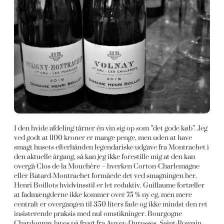
I den hvide afdeling tårner én vin sig op som ”det gode køb”. Jeg
ved godt at 1100 kroner er mange penge, men uden at have
smagt husets efterhånden legendariske udgave fra Montrachet i
den aktuelle årgang, så kan jeg ikke forestille mig at den kan
overgå Clos de la Mouchère – hverken Corton-Charlemagne
eller Batard-Montrachet formåede det ved smagningen her.
Henri Boillots hvidvinsstil er let reduktiv. Guillaume fortæller
at fadmængderne ikke kommer over 75 % ny eg, men mere
centralt er overgangen til 350 liters fade og ikke mindst den ret
insisterende praksis med nul omstikninger. Bourgogne
Chardonnay laves på frugt fra Auxey-Duresses, Saint-Romain,