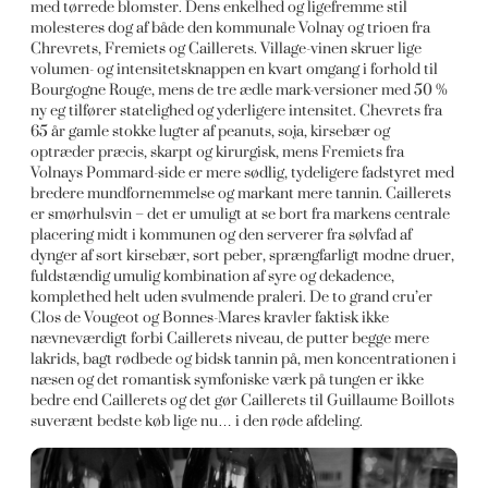
med tørrede blomster. Dens enkelhed og ligefremme stil
molesteres dog af både den kommunale Volnay og trioen fra
Chrevrets, Fremiets og Caillerets. Village-vinen skruer lige
volumen- og intensitetsknappen en kvart omgang i forhold til
Bourgogne Rouge, mens de tre ædle mark-versioner med 50 %
ny eg tilfører statelighed og yderligere intensitet. Chevrets fra
65 år gamle stokke lugter af peanuts, soja, kirsebær og
optræder præcis, skarpt og kirurgisk, mens Fremiets fra
Volnays Pommard-side er mere sødlig, tydeligere fadstyret med
bredere mundfornemmelse og markant mere tannin. Caillerets
er smørhulsvin – det er umuligt at se bort fra markens centrale
placering midt i kommunen og den serverer fra sølvfad af
dynger af sort kirsebær, sort peber, sprængfarligt modne druer,
fuldstændig umulig kombination af syre og dekadence,
komplethed helt uden svulmende praleri. De to grand cru’er
Clos de Vougeot og Bonnes-Mares kravler faktisk ikke
nævneværdigt forbi Caillerets niveau, de putter begge mere
lakrids, bagt rødbede og bidsk tannin på, men koncentrationen i
næsen og det romantisk symfoniske værk på tungen er ikke
bedre end Caillerets og det gør Caillerets til Guillaume Boillots
suverænt bedste køb lige nu… i den røde afdeling.