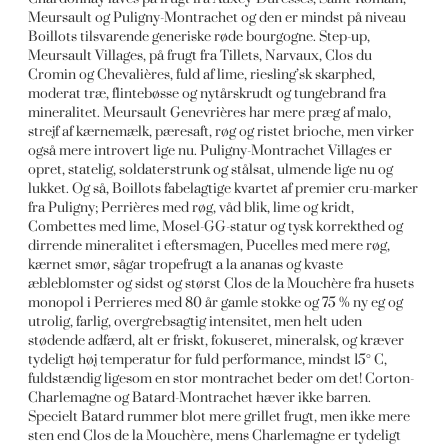
Meursault og Puligny-Montrachet og den er mindst på niveau
Boillots tilsvarende generiske røde bourgogne. Step-up,
Meursault Villages, på frugt fra Tillets, Narvaux, Clos du
Cromin og Chevalières, fuld af lime, riesling’sk skarphed,
moderat træ, flintebøsse og nytårskrudt og tungebrand fra
mineralitet. Meursault Genevrières har mere præg af malo,
strejf af kærnemælk, pæresaft, røg og ristet brioche, men virker
også mere introvert lige nu. Puligny-Montrachet Villages er
opret, statelig, soldaterstrunk og stålsat, ulmende lige nu og
lukket. Og så, Boillots fabelagtige kvartet af premier cru-marker
fra Puligny; Perrières med røg, våd blik, lime og kridt,
Combettes med lime, Mosel-GG-statur og tysk korrekthed og
dirrende mineralitet i eftersmagen, Pucelles med mere røg,
kærnet smør, sågar tropefrugt a la ananas og kvaste
æbleblomster og sidst og størst Clos de la Mouchère fra husets
monopol i Perrieres med 80 år gamle stokke og 75 % ny eg og
utrolig, farlig, overgrebsagtig intensitet, men helt uden
stødende adfærd, alt er friskt, fokuseret, mineralsk, og kræver
tydeligt høj temperatur for fuld performance, mindst 15° C,
fuldstændig ligesom en stor montrachet beder om det! Corton-
Charlemagne og Batard-Montrachet hæver ikke barren.
Specielt Batard rummer blot mere grillet frugt, men ikke mere
sten end Clos de la Mouchère, mens Charlemagne er tydeligt