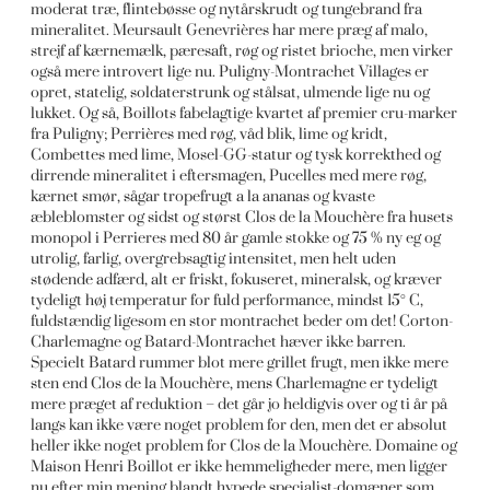
moderat træ, flintebøsse og nytårskrudt og tungebrand fra
mineralitet. Meursault Genevrières har mere præg af malo,
strejf af kærnemælk, pæresaft, røg og ristet brioche, men virker
også mere introvert lige nu. Puligny-Montrachet Villages er
opret, statelig, soldaterstrunk og stålsat, ulmende lige nu og
lukket. Og så, Boillots fabelagtige kvartet af premier cru-marker
fra Puligny; Perrières med røg, våd blik, lime og kridt,
Combettes med lime, Mosel-GG-statur og tysk korrekthed og
dirrende mineralitet i eftersmagen, Pucelles med mere røg,
kærnet smør, sågar tropefrugt a la ananas og kvaste
æbleblomster og sidst og størst Clos de la Mouchère fra husets
monopol i Perrieres med 80 år gamle stokke og 75 % ny eg og
utrolig, farlig, overgrebsagtig intensitet, men helt uden
stødende adfærd, alt er friskt, fokuseret, mineralsk, og kræver
tydeligt høj temperatur for fuld performance, mindst 15° C,
fuldstændig ligesom en stor montrachet beder om det! Corton-
Charlemagne og Batard-Montrachet hæver ikke barren.
Specielt Batard rummer blot mere grillet frugt, men ikke mere
sten end Clos de la Mouchère, mens Charlemagne er tydeligt
mere præget af reduktion – det går jo heldigvis over og ti år på
langs kan ikke være noget problem for den, men det er absolut
heller ikke noget problem for Clos de la Mouchère. Domaine og
Maison Henri Boillot er ikke hemmeligheder mere, men ligger
nu efter min mening blandt hypede specialist-domæner som