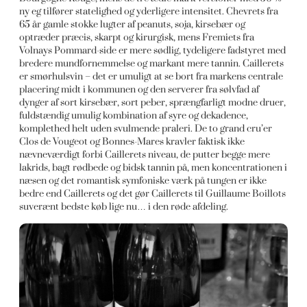
ny eg tilfører statelighed og yderligere intensitet. Chevrets fra
65 år gamle stokke lugter af peanuts, soja, kirsebær og
optræder præcis, skarpt og kirurgisk, mens Fremiets fra
Volnays Pommard-side er mere sødlig, tydeligere fadstyret med
bredere mundfornemmelse og markant mere tannin. Caillerets
er smørhulsvin – det er umuligt at se bort fra markens centrale
placering midt i kommunen og den serverer fra sølvfad af
dynger af sort kirsebær, sort peber, sprængfarligt modne druer,
fuldstændig umulig kombination af syre og dekadence,
komplethed helt uden svulmende praleri. De to grand cru’er
Clos de Vougeot og Bonnes-Mares kravler faktisk ikke
nævneværdigt forbi Caillerets niveau, de putter begge mere
lakrids, bagt rødbede og bidsk tannin på, men koncentrationen i
næsen og det romantisk symfoniske værk på tungen er ikke
bedre end Caillerets og det gør Caillerets til Guillaume Boillots
suverænt bedste køb lige nu… i den røde afdeling.