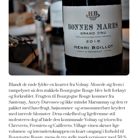
Blandt de røde fyldte en kvartet fra Volnay. Mosede sig frem i
rampelyset så den stakkels Bourgogne Rouge blev helt forknyt
og forkrøblet. Frugten til Bourgogne Rouge kommer fra
Santenay, Auxey-Duresses og ikke mindst Marsannay og den er
pakket med havefrugt, højsommer- og sensommerbær krydret
med tørrede blomster. Dens enkelhed og ligefremme stil
molesteres dog af både den kommunale Volnay og trioen fra
Chrevrets, Fremiets og Caillerets. Village-vinen skruer lige
volumen- og intensitetsknappen en kvart omgang i forhold til
Bourgogne Rouge, mens de tre ædle mark-versioner med 50 %