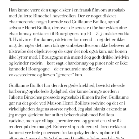
Han kunne være den unge elsker i en fransk film om utroskab
med Juliette Binoche i hovedrollen. Der er noget diskret
charmerende, noget lurende ved Guillaume Boillot, søn af
selveste Henri Boillot, der over de seneste ti år har rykket sine
chardonnay-nektarer til Bourgognes top-10… 5, ja måske endda
3. Hvidvin er for damer, rødvin er for mænd… nej, det er ikke
mig, der siger det, men talrige vinbekendte, som ikke behøver at
tilstræbe det objektive og de siger det nok også kun, når konen
ikke lytter med. I Bourgogne må mænd dog godt drikke hvidvin
og kvinder rødvin – kort sagt: chardonnay og pinot noir er ikke
kønnede i Bourgogne – de er neutrale medier for
voksestederne og farven ”generer” kun.
Guillaume Boillot har den drengede frækhed, bevidst sløsede
barbering og skolede dydighed, der kunne bringe uorden i
Juliette Binoches pressede ægteskab i filmen fra før. Guillaume
gør nu det gode ved Maison Henri Boillots rødvine og det er i
virkeligheden dagens største nyhed. Jeg skal blankt erkende at
jeg meget sjældent har stiftet bekendtskab med Boillots
rødvine, men syv village-, premier cru- og grand cru-vine fik
ændret på den mangel. Enhver vinproducent vil foretrække at
kunne styre hele processen fra knopskydende vinplante til
aftapning, men dygtige købmænd træffer aftaler med dygtige