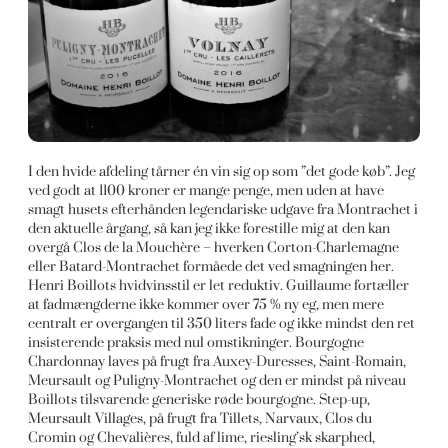
I den hvide afdeling tårner én vin sig op som ”det gode køb”. Jeg
ved godt at 1100 kroner er mange penge, men uden at have
smagt husets efterhånden legendariske udgave fra Montrachet i
den aktuelle årgang, så kan jeg ikke forestille mig at den kan
overgå Clos de la Mouchère – hverken Corton-Charlemagne
eller Batard-Montrachet formåede det ved smagningen her.
Henri Boillots hvidvinsstil er let reduktiv. Guillaume fortæller
at fadmængderne ikke kommer over 75 % ny eg, men mere
centralt er overgangen til 350 liters fade og ikke mindst den ret
insisterende praksis med nul omstikninger. Bourgogne
Chardonnay laves på frugt fra Auxey-Duresses, Saint-Romain,
Meursault og Puligny-Montrachet og den er mindst på niveau
Boillots tilsvarende generiske røde bourgogne. Step-up,
Meursault Villages, på frugt fra Tillets, Narvaux, Clos du
Cromin og Chevalières, fuld af lime, riesling’sk skarphed,