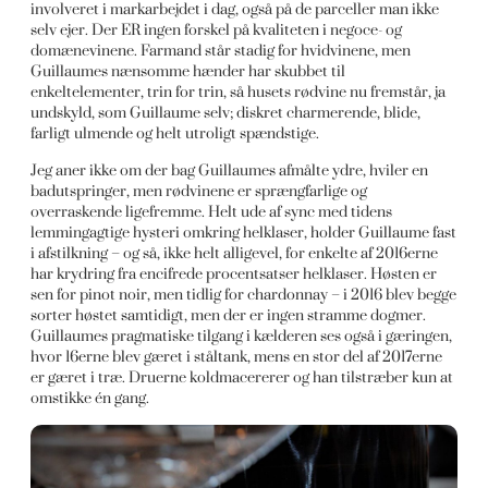
involveret i markarbejdet i dag, også på de parceller man ikke
selv ejer. Der ER ingen forskel på kvaliteten i negoce- og
domænevinene. Farmand står stadig for hvidvinene, men
Guillaumes nænsomme hænder har skubbet til
enkeltelementer, trin for trin, så husets rødvine nu fremstår, ja
undskyld, som Guillaume selv; diskret charmerende, blide,
farligt ulmende og helt utroligt spændstige.
Jeg aner ikke om der bag Guillaumes afmålte ydre, hviler en
badutspringer, men rødvinene er sprængfarlige og
overraskende ligefremme. Helt ude af sync med tidens
lemmingagtige hysteri omkring helklaser, holder Guillaume fast
i afstilkning – og så, ikke helt alligevel, for enkelte af 2016erne
har krydring fra encifrede procentsatser helklaser. Høsten er
sen for pinot noir, men tidlig for chardonnay – i 2016 blev begge
sorter høstet samtidigt, men der er ingen stramme dogmer.
Guillaumes pragmatiske tilgang i kælderen ses også i gæringen,
hvor 16erne blev gæret i ståltank, mens en stor del af 2017erne
er gæret i træ. Druerne koldmacererer og han tilstræber kun at
omstikke én gang.