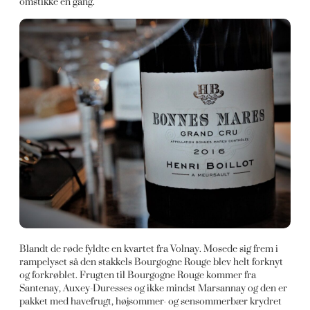
omstikke én gang.
Blandt de røde fyldte en kvartet fra Volnay. Mosede sig frem i
rampelyset så den stakkels Bourgogne Rouge blev helt forknyt
og forkrøblet. Frugten til Bourgogne Rouge kommer fra
Santenay, Auxey-Duresses og ikke mindst Marsannay og den er
pakket med havefrugt, højsommer- og sensommerbær krydret