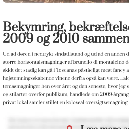
Bekymring, bekræftels
2009 og 2010 sammenl
Ud ad døren i nedtrykt sindstilstand og ud ad en anden d
større horisontalsmagninger af brunello di montalcino de
skidt det stadig kan gå i Toscanas påståeligt mest fancy
højstemningsskabende vinene derfra også kan være. La
temasmagninger hen over året og den seneste, hvor jeg s
og stilarter overfor publikum, handlede om 2009-årgange
privat lokal samler stillet en kolossal oversigtssmagning