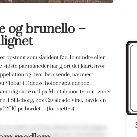
e og brunello –
ignet
ør opstemt som sjældent før. To mindre eller
 sidste par måneder har gjort det klart, hvor
 appellation og hvor berusende, nærmest
lou Vinbar i Odense holder spændende
amtidig satte ord på Montalcinos terroir, zoner
n. I Silkeborg, hos Cavalcade Vine, havde en
 af 2010 på bordet… (fortsættes)