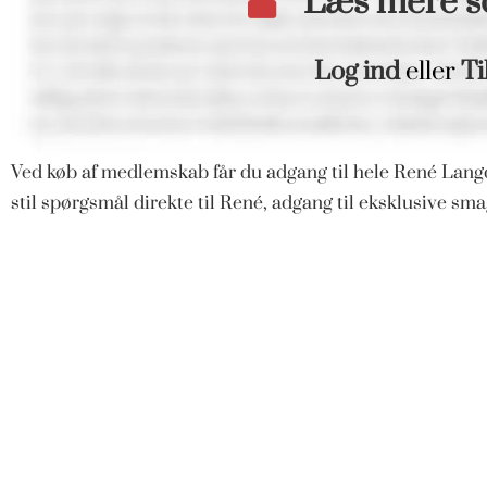
Læs mere 
Log ind
eller
Ti
Ved køb af medlemskab får du adgang til hele René Langd
stil spørgsmål direkte til René, adgang til eksklusive s