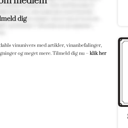
som medlem
lmeld dig
ahls vinunivers med artikler, vinanbefalinger,
magninger og meget mere. Tilmeld dig nu –
klik her