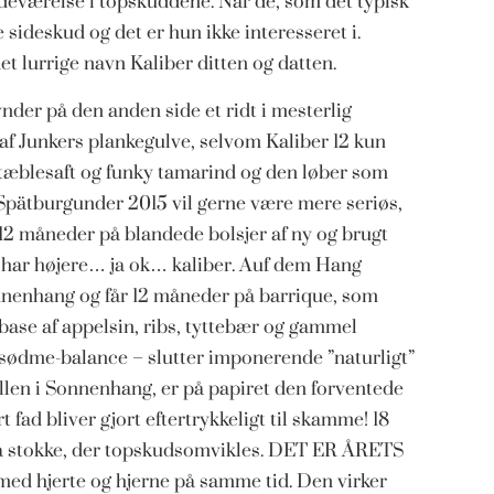
værelse i topskuddene. Når de, som det typisk
e sideskud og det er hun ikke interesseret i.
t lurrige navn Kaliber ditten og datten.
nder på den anden side et ridt i mesterlig
af Junkers plankegulve, selvom Kaliber 12 kun
natæblesaft og funky tamarind og den løber som
8 Spätburgunder 2015 vil gerne være mere seriøs,
12 måneder på blandede bolsjer af ny og brugt
 har højere… ja ok… kaliber. Auf dem Hang
onnenhang og får 12 måneder på barrique, som
base af appelsin, ribs, tyttebær og gammel
e-sødme-balance – slutter imponerende ”naturligt”
llen i Sonnenhang, er på papiret den forventede
fad bliver gjort eftertrykkeligt til skamme! 18
ra stokke, der topskudsomvikles. DET ER ÅRETS
med hjerte og hjerne på samme tid. Den virker