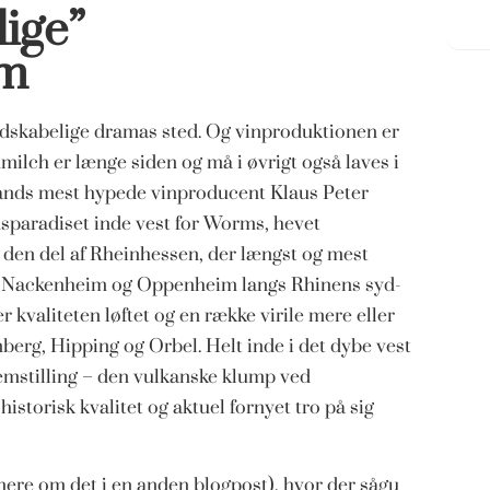
ige”
um
ndskabelige dramas sted. Og vinproduktionen er
milch er længe siden og må i øvrigt også laves i
lands mest hypede vinproducent Klaus Peter
sparadiset inde vest for Worms, hevet
den del af Rheinhessen, der længst og mest
em Nackenheim og Oppenheim langs Rhinens syd-
 kvaliteten løftet og en række virile mere eller
berg, Hipping og Orbel. Helt inde i det dybe vest
fremstilling – den vulkanske klump ved
historisk kvalitet og aktuel fornyet tro på sig
mere om det i en anden blogpost), hvor der sågu