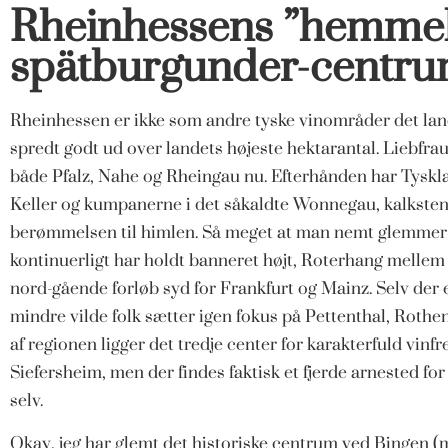
Rheinhessens ”hemmel
spätburgunder-centr
Rheinhessen er ikke som andre tyske vinområder det la
spredt godt ud over landets højeste hektarantal. Liebfrau
både Pfalz, Nahe og Rheingau nu. Efterhånden har Tysk
Keller og kumpanerne i det såkaldte Wonnegau, kalksten
berømmelsen til himlen. Så meget at man nemt glemmer 
kontinuerligt har holdt banneret højt, Roterhang mell
nord-gående forløb syd for Frankfurt og Mainz. Selv der er
mindre vilde folk sætter igen fokus på Pettenthal, Rothen
af regionen ligger det tredje center for karakterfuld vin
Siefersheim, men der findes faktisk et fjerde arnested for 
selv.
Okay, jeg har glemt det historiske centrum ved Bingen (