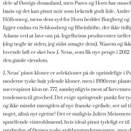
dele af Østrigs donauland, men Pares og Horn har musch
basis og det kan pinot noir som bekendt godt lide. Andre
Höllenweg, mens dem syd for Horn hedder Burgberg og S
ligger endnu en Schlossberg og Rheinhöhe, der ikke tidli
Adams ved at lave om på. Ingelheims producenter tælle
(dog nogle år siden, jeg sidst smagte dem), Wasem og 
lovende løft er sket hos J. Neus, som fik nye penge i 2
den gamle ejendom.
J. Neus’ pinot-kloner er selektioner på de oprindelige i P
moderne tyske højt ydende kloner, men i 1990erne plante
succespinot-klon nr. 777, sandsynligvis mest af farvemæs
tendensen til grovhed. Det evige springende punkt for ty
og ikke mindst mængden af nye franske egefade, ser ud til a
noget, altså nyt egetræ! Det er muligvis Julien Meissner
sprællende vintroldmænd, hvis ideal-pinot tydeligt er til d
nærheden af 0ernes tyske spätburgundermonstre, men det