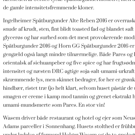
de gamle intensitetsfremmende kloner.
Ingelheimer Spätburgunder Alte Reben 2016 er overraske
snude af krudt, sten, fint blidt toasted fad og blandet saft
glycerøs og har surhed som det mest provokerende mod
Spätburgunder 2016 og Horn GG Spätburgunder 2016 er på
gengæld også langt mindre tilnærmelige. Både Pares og 
orientalsk af sichuanpeber og five spice og har frugtsø
intensitet og næsten DRC-agtige soja-salt-umami-urkraft. 
skræmmende lys, men skinnet bedrager, for her er grønkr
hindbær, ristet træ (jo helt klart, selvom huset påstår d
smagen er creme i kamp mod tannin og grenet ekstrakt h
umami-mundsmerte som Pares. En stor vin!
Wasem driver både restaurant og hotel og ejer som Neus
Adams parceller i Sonnenhang. Husets stolthed er früh
under ledelse af farmand Holger Wasem og de to ønolog