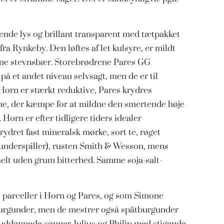
nde lys og brillant transparent med tætpakket
 fra Rynkeby. Den løftes af let kulsyre, er mildt
ne stevnsbær. Storebrødrene Pares GG
 et andet niveau selvsagt, men de er til
Horn er stærkt reduktive, Pares krydres
dme, der kæmpe for at mildne den smertende høje
Horn er efter tidligere tiders idealer
ydret fast mineralsk mørke, sort te, røget
e underspiller), rusten Smith & Wesson, mens
elt uden grum bitterhed. Samme soja-salt-
 parceller i Horn og Pares, og som Simone
burgunder, men de mestrer også spätburgunder
uddannede sønner Julius og Philip med stigende