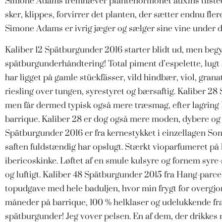
Simone Adams fremhæver plantehormonet auxins tilstede
sker, klippes, forvirrer det planten, der sætter endnu fler
Simone Adams er ivrig jæger og sælger sine vine under de
Kaliber 12 Spätburgunder 2016 starter blidt ud, men begy
spätburgunderhåndtering! Total piment d’espelette, lugt 
har ligget på gamle stückfässer, vild hindbær, viol, gra
riesling over tungen, syrestyret og bærsaftig. Kaliber 2
men får dermed typisk også mere træsmag, efter lagring 
barrique. Kaliber 28 er dog også mere moden, dybere og
Spätburgunder 2016 er fra kernestykket i einzellagen S
saften fuldstændig har opslugt. Stærkt vioparfumeret på 
ibericoskinke. Løftet af en smule kulsyre og fornem syr
og luftigt. Kaliber 48 Spätburgunder 2015 fra Hang-parce
topudgave med hele baduljen, hvor min frygt for overgjort 
måneder på barrique, 100 % helklaser og udelukkende f
spätburgunder! Jeg vover pelsen. En af dem, der drikkes 