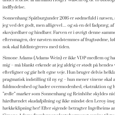
indflydelse.
Sonnenhang Spätburgunder 2016 er sødmefuld i næsen,
jeg ved det godt, men alligevel… og så en del fadpræg, af 
skovjordbær og hindbær. Farven er i øvrigt denne samme
eftersmagen, der næsten modstemmes af frugtsødme, løfte
nok skal fuldintegreres med tiden.
Simone Adams (Adams Wein) er ikke VDP-medlem og h
mig – må blankt erkende at jeg aldrig er stødt på hendes 
efterligner og går helt egne veje. Hun bruger delvis helk
pragmatisk indstilling til ny eg – hun mener vinene skal a
fuldmodenhed og hader overmodenhed, ekstraktion og høj
”ædle” marker som Sonnenhang og Reinhöhe skyldes nid
hårdhændet skudafpilning og ikke mindst den Leroy-ins
hækkeklipning her! Efter sigende betragter Ingelheims 