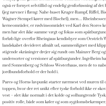
også er fornyet selvtillid og endelig genforløsning af de
(jeg nævner i flæng: Nahe-huset Kruger-Rumpf, Riffel, Bi
Wagner-Stempel kører med Bischel), men… Rheinhessens, 
kerneområder, er rødvinsområdet ved Karl den Stores kej
men har slet ikke samme vægt og fokus som spätburgund
forløb lige overfor Rheingaus kendisbyer som Oestrich-
landskabet decideret afmålt ud, sammenlignet med klipper
stigende skråninger drejer sig rundt om Mainzer Berg og
undersorter og versioner af spätburgunder. Ingelheim ha
med Sonnenberg og Schloss Westerhaus, men de to nab
jordbundsforhold er der hold i.
Pares og Horns lavpunkt starter nærmest ved muren til 
toppen, hvor der ret unikt efter tyske forhold ikke er s
vest – slet ikke normalt i det kolde og solhungrende Tys
positiv rolle, både som køler og som sygdomsbekæmper. O