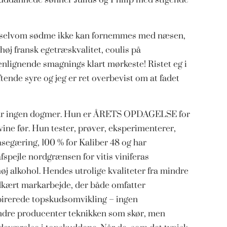
 selvom sødme ikke kan fornemmes med næsen,
høj fransk egetræskvalitet, coulis på
nlignende smagnings klart mørkeste! Ristet eg i
nde syre og jeg er ret overbevist om at fadet
ar ingen dogmer. Hun er ÅRETS OPDAGELSE for
vine før. Hun tester, prøver, eksperimenterer,
lasegæring, 100 % for Kaliber 48 og har
fspejle nordgrænsen for vitis viniferas
 alkohol. Hendes utrolige kvaliteter fra mindre
kært markarbejde, der både omfatter
pirerede topskudsomvikling – ingen
andre producenter teknikken som skør, men