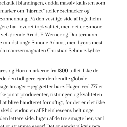
elkalk i blandingen, endda massiv kalksten som
 marker om ”hjørnet” tæller Steinacker og
onnenhang. På den vestlige side af Ingelheim
gere har leveret topkvalitet, men det er Simone
r velkørende Arndt F. Werner og Dautermann
ikke mindst unge Simone Adams, men byens mest
012 da mainzermagnaten Christian Schmitz købte
ares og Horn-markerne fra 1800-tallet. Ikke de
de den tidligere ejer den kendte globale
sige årsager – jeg gætter bare. Hagen ved 777 er
ske pinot-producenter, ristningen og kvaliteten
t blive håndteret fornuftigt, for der er slet ikke
s skyld, endnu en af Rheinhessens helt unge
en lettere side. Ingen af de tre smagte her, var i
 er stramme sager! Det er sandsynligvis pga.