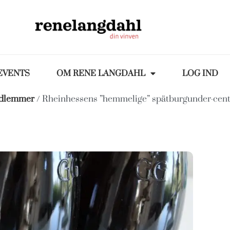
EVENTS
OM RENE LANGDAHL
LOG IND
edlemmer
/ Rheinhessens ”hemmelige” spätburgunder-cen