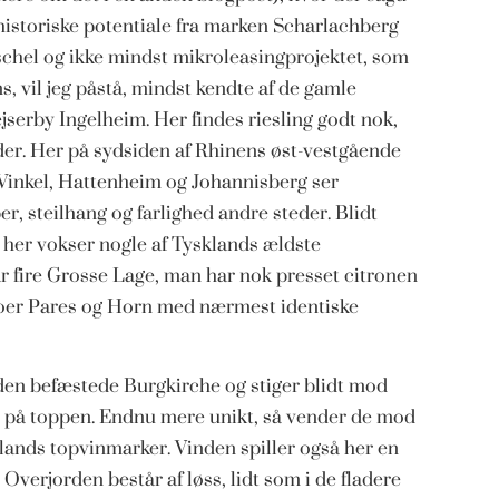
t historiske potentiale fra marken Scharlachberg
schel og ikke mindst mikroleasingprojektet, som
vil jeg påstå, mindst kendte af de gamle
serby Ingelheim. Her findes riesling godt nok,
er. Her på sydsiden af Rhinens øst-vestgående
Winkel, Hattenheim og Johannisberg ser
, steilhang og farlighed andre steder. Blidt
 her vokser nogle af Tysklands ældste
r fire Grosse Lage, man har nok presset citronen
oer Pares og Horn med nærmest identiske
den befæstede Burgkirche og stiger blidt mod
kov på toppen. Endnu mere unikt, så vender de mod
klands topvinmarker. Vinden spiller også her en
verjorden består af løss, lidt som i de fladere