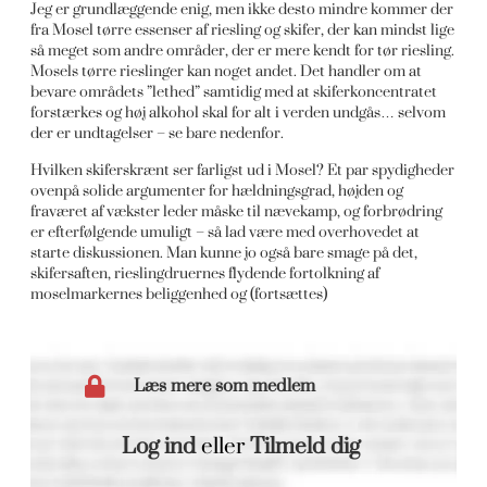
Jeg er grundlæggende enig, men ikke desto mindre kommer der
fra Mosel tørre essenser af riesling og skifer, der kan mindst lige
så meget som andre områder, der er mere kendt for tør riesling.
Mosels tørre rieslinger kan noget andet. Det handler om at
bevare områdets ”lethed” samtidig med at skiferkoncentratet
forstærkes og høj alkohol skal for alt i verden undgås… selvom
der er undtagelser – se bare nedenfor.
Hvilken skiferskrænt ser farligst ud i Mosel? Et par spydigheder
ovenpå solide argumenter for hældningsgrad, højden og
fraværet af vækster leder måske til nævekamp, og forbrødring
er efterfølgende umuligt – så lad være med overhovedet at
starte diskussionen. Man kunne jo også bare smage på det,
skifersaften, rieslingdruernes flydende fortolkning af
moselmarkernes beliggenhed og (fortsættes)
Læs mere som medlem
Log ind
eller
Tilmeld dig