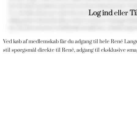
Log ind
eller
Ti
Ved køb af medlemskab får du adgang til hele René Langd
stil spørgsmål direkte til René, adgang til eksklusive s