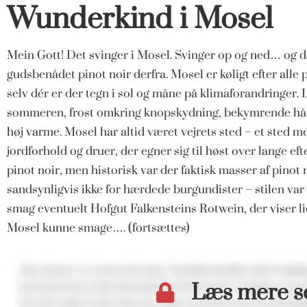
Wunderkind i Mosel
Mein Gott! Det svinger i Mosel. Svinger op og ned… og de
gudsbenådet pinot noir derfra. Mosel er køligt efter alle 
selv dér er der tegn i sol og måne på klimaforandringer.
sommeren, frost omkring knopskydning, bekymrende hård
høj varme. Mosel har altid været vejrets sted – et sted
jordforhold og druer, der egner sig til høst over lange eft
pinot noir, men historisk var der faktisk masser af pinot 
sandsynligvis ikke for hærdede burgundister – stilen var l
smag eventuelt Hofgut Falkensteins Rotwein, der viser l
Mosel kunne smage…. (fortsættes)
Læs mere 