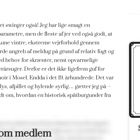
t swinger også! Jeg har lige smagt en
parametre, men de fleste af jer ved også godt, at
 Lune vintre, ekstreme vejrforhold gennem
e angreb af meldug på grund af relativ fugt og
 med behov for skrænter, nemt opvarmelige
erårsuger. Derfor er det ikke ligefrem guf for
noir i Mosel. Endda i det 19. århundrede. Det var
ys, afpillet og hylende syrlig… gætter jeg på –
idt om, hvordan en historisk spätburgunder fra
som medlem