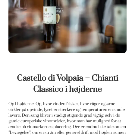
Castello di Volpaia – Chianti
Classico i højderne
Op i højderne. Op, hvor vinden frisker, hvor våger og ørne
cirkler på opvinde, lyset er stærkere og temperaturen en smule
lavere. Den sang bliver i stadigt stigende grad vigtig, selv i de
gamle europæiske vinområder, hvor man har mulighed for at
ændre på vinmarkernes placering. Der er endnu ikke tale om en
”bevægelse”, om en strøm eller generel drift mod højderne, men