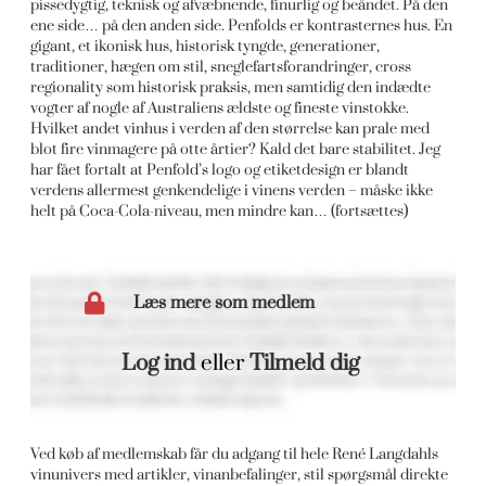
pissedygtig, teknisk og afvæbnende, finurlig og beåndet. På den
ene side… på den anden side. Penfolds er kontrasternes hus. En
gigant, et ikonisk hus, historisk tyngde, generationer,
traditioner, hægen om stil, sneglefartsforandringer, cross
regionality som historisk praksis, men samtidig den indædte
vogter af nogle af Australiens ældste og fineste vinstokke.
Hvilket andet vinhus i verden af den størrelse kan prale med
blot fire vinmagere på otte årtier? Kald det bare stabilitet. Jeg
har fået fortalt at Penfold’s logo og etiketdesign er blandt
verdens allermest genkendelige i vinens verden – måske ikke
helt på Coca-Cola-niveau, men mindre kan… (fortsættes)
Læs mere som medlem
Log ind
eller
Tilmeld dig
Ved køb af medlemskab får du adgang til hele René Langdahls
vinunivers med artikler, vinanbefalinger, stil spørgsmål direkte