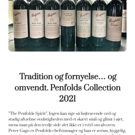
Tradition og fornyelse… og
omvendt. Penfolds Collection
2021
”The Penfolds Spirit”. Ingen kan sige så højtravende ord og
stadig afvæbne svulstigheden med et skævt smil og glimt i øjet,
mens man på den tredje side slet ikke er i tvivl om alvoren.
Peter Gago er Penfolds chefvinmager og han er seriøs, hyggelig,