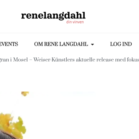
EVENTS
OM RENE LANGDAHL
LOG IND
gran i Mosel – Weiser-Künstlers aktuelle release med foku