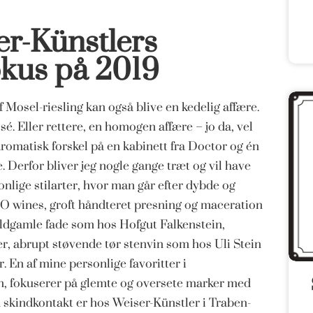
er-Künstlers
okus på 2019
 Mosel-riesling kan også blive en kedelig affære.
é. Eller rettere, en homogen affære – jo da, vel
aromatisk forskel på en kabinett fra Doctor og én
. Derfor bliver jeg nogle gange træt og vil have
onlige stilarter, hvor man går efter dybde og
IO wines, groft håndteret presning og maceration
oldgamle fade som hos Hofgut Falkenstein,
, abrupt støvende tør stenvin som hos Uli Stein
 En af mine personlige favoritter i
en, fokuserer på glemte og oversete marker med
 skindkontakt er hos Weiser-Künstler i Traben-