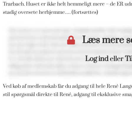
Trarbach. Huset er ikke helt hemmeligt mere – de ER udr
stadig oversete herhjemme…. (fortsættes)
Læs mere 
Log ind
eller
Ti
Ved køb af medlemskab får du adgang til hele René Langd
stil spørgsmål direkte til René, adgang til eksklusive s