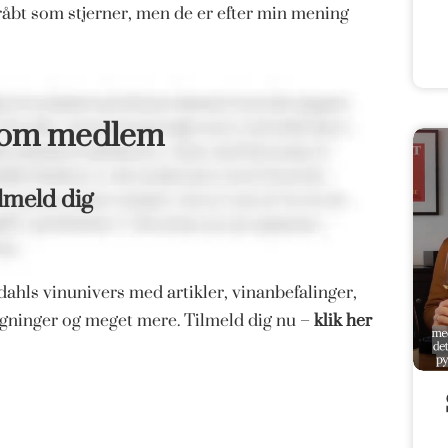
åbt som stjerner, men de er efter min mening
som medlem
lmeld dig
ahls vinunivers med artikler, vinanbefalinger,
magninger og meget mere. Tilmeld dig nu –
klik her