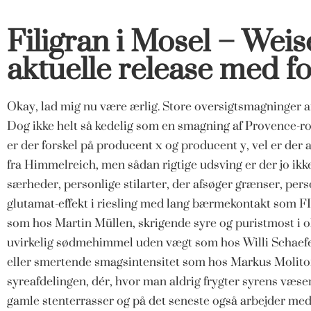
Filigran i Mosel – Weis
aktuelle release med f
Okay, lad mig nu være ærlig. Store oversigtsmagninger af
Dog ikke helt så kedelig som en smagning af Provence-ros
er der forskel på producent x og producent y, vel er der 
fra Himmelreich, men sådan rigtige udsving er der jo ikke
særheder, personlige stilarter, der afsøger grænser, pers
glutamat-effekt i riesling med lang bærmekontakt som F
som hos Martin Müllen, skrigende syre og puristmost i 
uvirkelig sødmehimmel uden vægt som hos Willi Schaefer
eller smertende smagsintensitet som hos Markus Molitor.
syreafdelingen, dér, hvor man aldrig frygter syrens væs
gamle stenterrasser og på det seneste også arbejder med