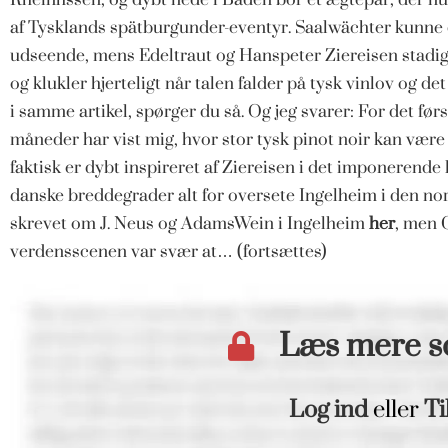
af Tysklands spätburgunder-eventyr. Saalwächter kunne d
udseende, mens Edeltraut og Hanspeter Ziereisen stadig 
og klukler hjerteligt når talen falder på tysk vinlov og d
i samme artikel, spørger du så. Og jeg svarer: For det før
måneder har vist mig, hvor stor tysk pinot noir kan være
faktisk er dybt inspireret af Ziereisen i det imponerende 
danske breddegrader alt for oversete Ingelheim i den nord
skrevet om J. Neus og AdamsWein i Ingelheim
her
, men 
verdensscenen var svær at… (fortsættes)
Læs mere 
Log ind
eller
Ti