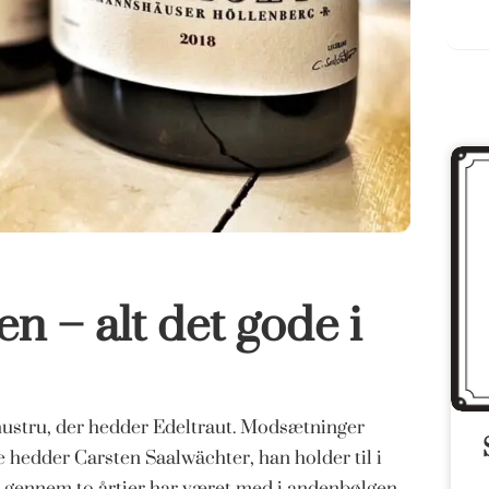
n – alt det gode i
hustru, der hedder Edeltraut. Modsætninger
hedder Carsten Saalwächter, han holder til i
u gennem to årtier har været med i andenbølgen