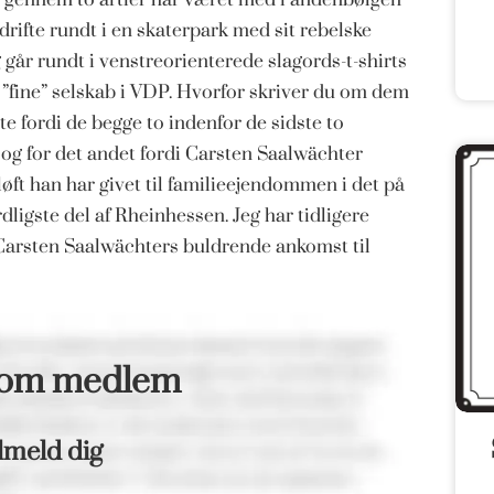
rifte rundt i en skaterpark med sit rebelske
går rundt i venstreorienterede slagords-t-shirts
et ”fine” selskab i VDP. Hvorfor skriver du om dem
ste fordi de begge to indenfor de sidste to
 og for det andet fordi Carsten Saalwächter
løft han har givet til familieejendommen i det på
ligste del af Rheinhessen. Jeg har tidligere
Carsten Saalwächters buldrende ankomst til
som medlem
lmeld dig