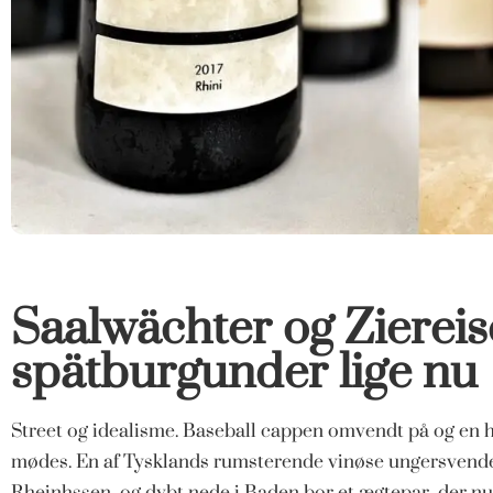
Saalwächter og Ziereise
spätburgunder lige nu
Street og idealisme. Baseball cappen omvendt på og en 
mødes. En af Tysklands rumsterende vinøse ungersvende 
Rheinhssen, og dybt nede i Baden bor et ægtepar, der n