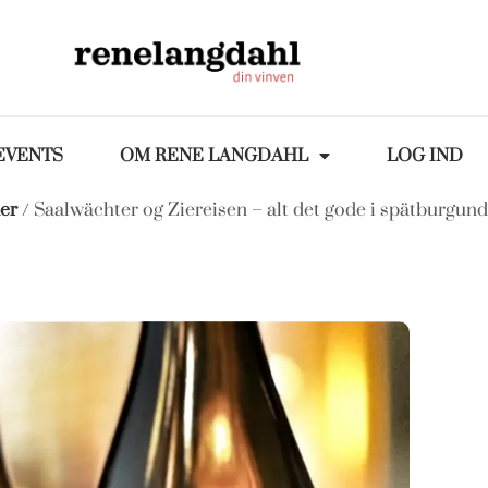
EVENTS
OM RENE LANGDAHL
LOG IND
er
/ Saalwächter og Ziereisen – alt det gode i spätburgund