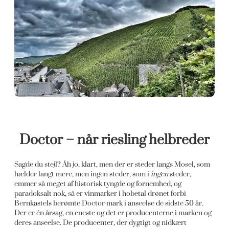
Doctor – når riesling helbreder
Sagde du stejl? Åh jo, klart, men der er steder langs Mosel, som
hælder langt mere, men ingen steder, som i
ingen
steder,
emmer så meget af historisk tyngde og fornemhed, og
paradoksalt nok, så er vinmarker i hobetal drønet forbi
Bernkastels berømte Doctor-mark i anseelse de sidste 50 år.
Der er én årsag, en eneste og det er producenterne i marken og
deres anseelse. De producenter, der dygtigt og nidkært