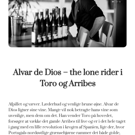
Alvar de Dios – the lone rider i
Toro og Arribes
Afpillet og væver. Læderhud og venlige brune øjne. Alvar de
Dios ligner sine vine. Mange vil nok betragte hans vine som
uvenlige, men dem om det. Han vender Toro på hovedet,
forsøger at vække det gamle Arribes til live og er i det hele taget
i gang med en lille revolution i krogen af Spanien, lige der, hvor
Portugals nordøstlige grænsehjørne rammer det både golde,