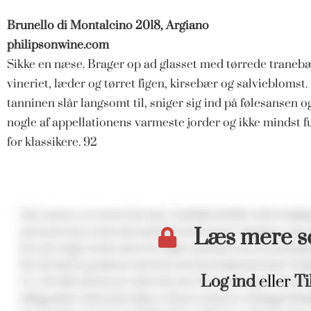
Brunello di Montalcino 2018, Argiano
philipsonwine.com
Sikke en næse. Brager op ad glasset med tørrede tranebær
vineriet, læder og tørret figen, kirsebær og salvieblomst.
tanninen slår langsomt til, sniger sig ind på følesansen
nogle af appellationens varmeste jorder og ikke mindst f
for klassikere. 92
Læs mere 
Log ind
eller
Ti