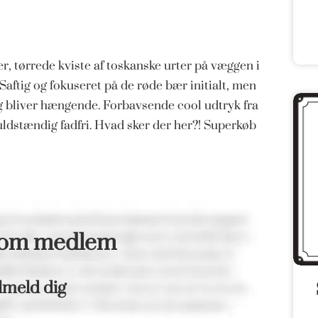
, tørrede kviste af toskanske urter på væggen i
 Saftig og fokuseret på de røde bær initialt, men
 og bliver hængende. Forbavsende cool udtryk fra
uldstændig fadfri. Hvad sker der her?! Superkøb
som medlem
lmeld dig