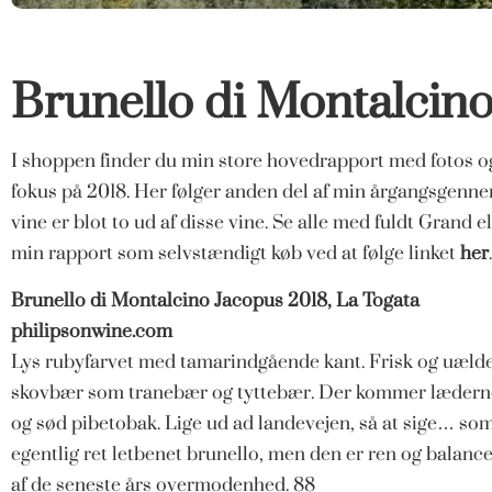
Brunello di Montalcino
I shoppen finder du min store hovedrapport med fotos og 
fokus på 2018. Her følger anden del af min årgangsgenn
vine er blot to ud af disse vine. Se alle med fuldt Gran
min rapport som selvstændigt køb ved at følge linket
her
.
Brunello di Montalcino Jacopus 2018, La Togata
philipsonwine.com
Lys rubyfarvet med tamarindgående kant. Frisk og uældet
skovbær som tranebær og tyttebær. Der kommer lædernote
og sød pibetobak. Lige ud ad landevejen, så at sige… som 
egentlig ret letbenet brunello, men den er ren og balance
af de seneste års overmodenhed. 88