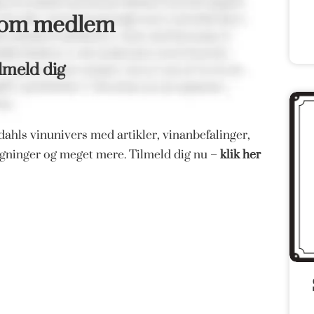
som medlem
lmeld dig
ahls vinunivers med artikler, vinanbefalinger,
magninger og meget mere. Tilmeld dig nu –
klik her