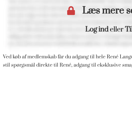
Læs mere 
Log ind
eller
Ti
Ved køb af medlemskab får du adgang til hele René Langd
stil spørgsmål direkte til René, adgang til eksklusive s