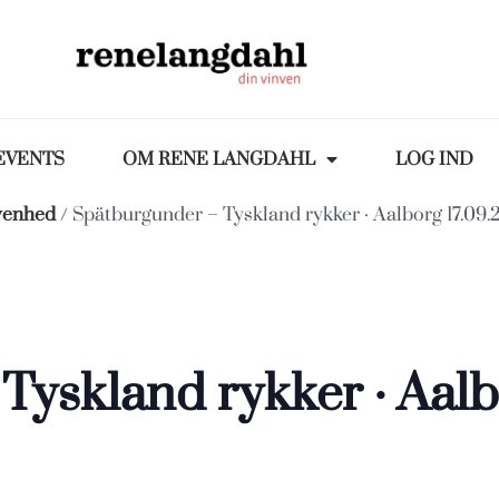
EVENTS
OM RENE LANGDAHL
LOG IND
venhed
/ Spätburgunder – Tyskland rykker · Aalborg 17.09.
yskland rykker · Aalb