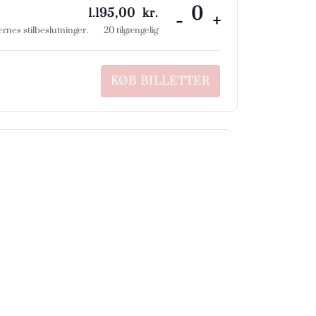
1.195,00
kr.
-
+
Antal
rnes stilbeslutninger.
20
tilgængelig