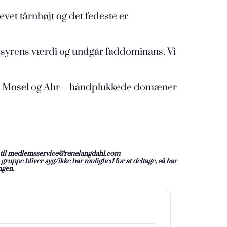
vet tårnhøjt og det fedeste er
og syrens værdi og undgår faddominans. Vi
en, Mosel og Ahr – håndplukkede domæner
ail til medlemsservice@renelangdahl.com
 gruppe bliver syg/ikke har mulighed for at deltage, så har
ngen.