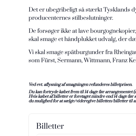
Det er ubegribeligt så stærkt Tysklands d
producenternes stilbeslutninger.
De forsøger ikke at lave bourgognekopier,
skal smage et håndplukket udvalg, der dækk
Vi skal smage spätburgunder fra Rheing
som Fürst, Sermann, Wittmann, Franz Kell
Ved evt. aflysning af smagningen refunderes billetprisen.
Du kan fortryde købet frem til 14 dage før arrangementet 
Hvis købet af billetter er foretaget mindre end 14 dage før
du mulighed for at sælge/videregive billetten/billetter ti
Billetter