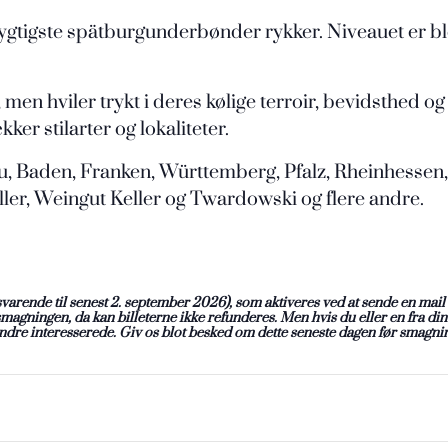
ygtigste spätburgunderbønder rykker. Niveauet er ble
 men hviler trykt i deres kølige terroir, bevidsthed 
er stilarter og lokaliteter.
au, Baden, Franken, Württemberg, Pfalz, Rheinhess
er, Weingut Keller og Twardowski og flere andre.
(svarende til senest 2. september 2026), som aktiveres ved at sende en m
 smagningen, da kan billeterne ikke refunderes. Men hvis du eller en fra din
l andre interesserede. Giv os blot besked om dette seneste dagen før smagni