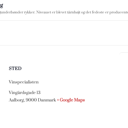
rg
rgunderbønder rykker. Niveauet er blevet tårnhøjt og det fedeste er producente
STED
Vinspecialisten
Vingårdsgade 13
Aalborg
,
9000
Danmark
+ Google Maps