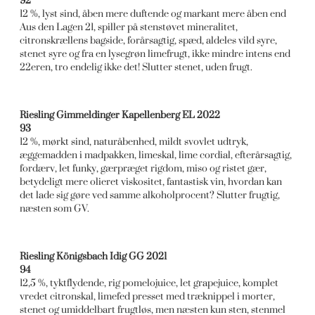
92
12 %, lyst sind, åben mere duftende og markant mere åben end
Aus den Lagen 21, spiller på stenstøvet mineralitet,
citronskrællens bagside, forårsagtig, spæd, aldeles vild syre,
stenet syre og fra en lysegrøn limefrugt, ikke mindre intens end
22eren, tro endelig ikke det! Slutter stenet, uden frugt.
Riesling Gimmeldinger Kapellenberg EL 2022
93
12 %, mørkt sind, naturåbenhed, mildt svovlet udtryk,
æggemadden i madpakken, limeskal, lime cordial, efterårsagtig,
fordærv, let funky, gærpræget rigdom, miso og ristet gær,
betydeligt mere olieret viskositet, fantastisk vin, hvordan kan
det lade sig gøre ved samme alkoholprocent? Slutter frugtig,
næsten som GV.
Riesling Königsbach Idig GG 2021
94
12,5 %, tyktflydende, rig pomelojuice, let grapejuice, komplet
vredet citronskal, limefed presset med træknippel i morter,
stenet og umiddelbart frugtløs, men næsten kun sten, stenmel