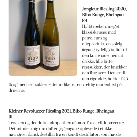
Jongleur Riesling 2020,
Bibo Runge, Rheingau
89
Halbtrocken, meget
klassisk næse med
petroleum og
olieprodukt, en solrig
årgang tydeligvis, lidt til
den korte side, nem at
drikke, lille bitte
restsukker, der knækker
den fine syre. Den er til
den rige side, holder 12,5
% og med restsukker – det indikerer en vældig modenhed på
druerne.
Kleiner Revoluzzer Riesling 2021, Bibo Runge, Rheingau
91
Trocken og det dufter simpelthen af pære fra et vildt pæretræ.
Det minder mig om duften jeg engang oplevede i et ikke-
navngivet dansk destillat fra en kendt destillatør, som havde