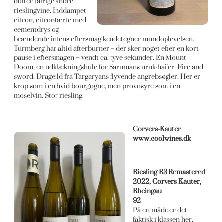
dufter talrige andre
rieslingvine. Inddampet
citron, citrontærte med
cementdrys og
brændende intens eftersmag kendetegner mundoplevelsen.
Turmberg har altid afterburner – der sker noget efter en kort
pause i eftersmagen – vendt ca. tyve sekunder. En Mount
Doom, en udklækningshule for Sarumans uruk-hai’er. Fire and
sword. Drageild fra Targaryans flyvende angrebsøgler. Her er
krop som i en hvid bourgogne, men provosyre som i en
moselvin. Stor riesling.
Corvers-Kauter
www.coolwines.dk
Riesling R3 Remastered
2022, Corvers Kauter,
Rheingau
92
På en måde er det
faktisk i klassen her,