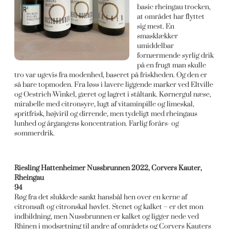
basic rheingau trocken,
at området har flyttet
sig mest. En
smasklækker
umiddelbar
fornærmende syrlig drik
på en frugt man skulle
tro var ugevis fra modenhed, baseret på friskheden. Og den er
så bare topmoden. Fra løss i lavere liggende marker ved Eltville
og Oestrich-Winkel, gæret og lagret i ståltank. Kørnergul næse,
mirabelle med citronsyre, lugt af vitaminpille og limeskal,
spritfrisk, højviril og dirrende, men tydeligt med rheingaus
lunhed og årgangens koncentration. Farlig forårs- og
sommerdrik.
Riesling Hattenheimer Nussbrunnen 2022, Corvers Kauter,
Rheingau
94
Røg fra det slukkede sankt hansbål hen over en kerne af
citronsaft og citronskal høvlet. Stenet og kalket – er det mon
indbildning, men Nussbrunnen er kalket og ligger nede ved
Rhinen i modsætning til andre af områdets og Corvers Kauters