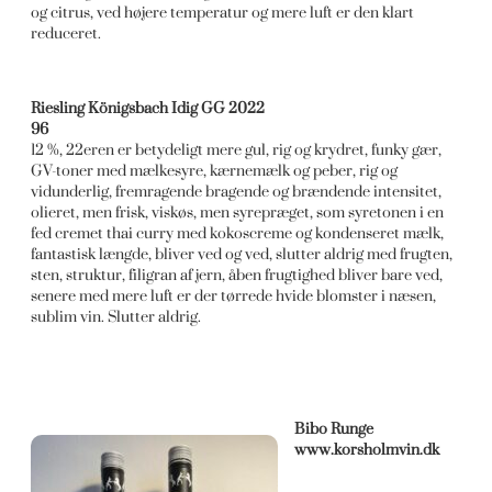
og citrus, ved højere temperatur og mere luft er den klart
reduceret.
Riesling Königsbach Idig GG 2022
96
12 %, 22eren er betydeligt mere gul, rig og krydret, funky gær,
GV-toner med mælkesyre, kærnemælk og peber, rig og
vidunderlig, fremragende bragende og brændende intensitet,
olieret, men frisk, viskøs, men syrepræget, som syretonen i en
fed cremet thai curry med kokoscreme og kondenseret mælk,
fantastisk længde, bliver ved og ved, slutter aldrig med frugten,
sten, struktur, filigran af jern, åben frugtighed bliver bare ved,
senere med mere luft er der tørrede hvide blomster i næsen,
sublim vin. Slutter aldrig.
Bibo Runge
www.korsholmvin.dk