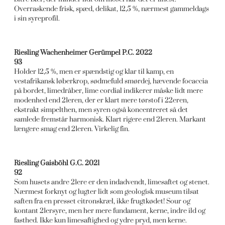
Overraskende frisk, spæd, delikat, 12,5 %, nærmest gammeldags
i sin syreprofil.
Riesling Wachenheimer Gerümpel P.C. 2022
93
Holder 12,5 %, men er spændstig og klar til kamp, en
vestafrikansk løberkrop, sødmefuld smørdej, hævende focaccia
på bordet, limedråber, lime cordial indikerer måske lidt mere
modenhed end 21eren, der er klart mere tørstof i 22eren,
ekstrakt simpelthen, men syren også koncentreret så det
samlede fremstår harmonisk. Klart rigere end 21eren. Markant
længere smag end 21eren. Virkelig fin.
Riesling Gaisböhl G.C. 2021
92
Som husets andre 21ere er den indadvendt, limesaftet og stenet.
Nærmest forknyt og lugter lidt som geologisk museum tilsat
saften fra en presset citronskræl, ikke frugtkødet! Sour og
kontant 21ersyre, men her mere fundament, kerne, indre ild og
fasthed. Ikke kun limesaftighed og ydre pryd, men kerne.