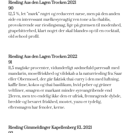
Riesling Aus den Lagen Trocken 2021
90
12,5 %, let ”mørk” røget og reduceret næse, men på den anden
side en interessant mælkesyreagtig ren tone a la chablis,
provokerende sur rieslingsmag, lige på grænsen til modenhed,
grapebitterhed, klart noget der skal blandes op til en cocktail,
old school-profil.
Riesling Aus den Lagen Trocken 2022
91
11,5 magiske procenter, vidunderligt sødmefuld pæresaft med
mandarin, moselfriskhed og vildskab a la naturriesling fra Saar
eller Obermosel, der går faktisk thai curry i den med luftning,
kaffir lime, kokos og thai basilikum, hvid peber og grüner
veltliner, smagen er markant mindre syreangribende end
21eren, men tro endelig ikke den er ufrisk, fremragende dybde,
bredde og bevaret friskhed, mostet, yuzu er tydelig,
eftersmagen har fenoler, kerne.
Riesling Gimmeldinger Kapellenberg EL 2021