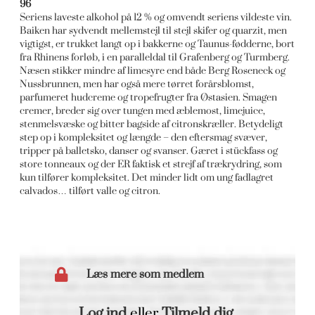
96
Seriens laveste alkohol på 12 % og omvendt seriens vildeste vin.
Baiken har sydvendt mellemstejl til stejl skifer og quarzit, men
vigtigst, er trukket langt op i bakkerne og Taunus-fødderne, bort
fra Rhinens forløb, i en paralleldal til Grafenberg og Turmberg.
Næsen stikker mindre af limesyre end både Berg Roseneck og
Nussbrunnen, men har også mere tørret forårsblomst,
parfumeret hudcreme og tropefrugter fra Østasien. Smagen
cremer, breder sig over tungen med æblemost, limejuice,
stenmelsvæske og bitter bagside af citronskræller. Betydeligt
step op i kompleksitet og længde – den eftersmag svæver,
tripper på balletsko, danser og svanser. Gæret i stückfass og
store tonneaux og der ER faktisk et strejf af trækrydring, som
kun tilfører kompleksitet. Det minder lidt om ung fadlagret
calvados… tilført valle og citron.
Læs mere som medlem
Log ind
eller
Tilmeld dig