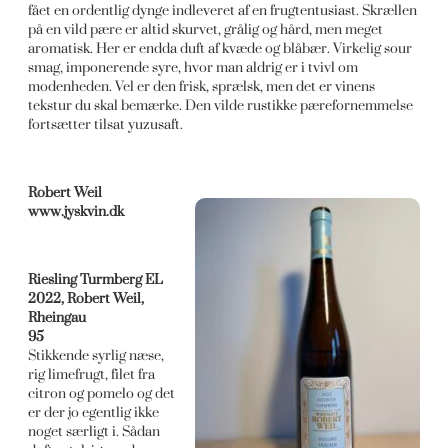
fået en ordentlig dynge indleveret af en frugtentusiast. Skrællen
på en vild pære er altid skurvet, grålig og hård, men meget
aromatisk. Her er endda duft af kvæde og blåbær. Virkelig sour
smag, imponerende syre, hvor man aldrig er i tvivl om
modenheden. Vel er den frisk, sprælsk, men det er vinens
tekstur du skal bemærke. Den vilde rustikke pærefornemmelse
fortsætter tilsat yuzusaft.
Robert Weil
www.jyskvin.dk
Riesling Turmberg EL
2022, Robert Weil,
Rheingau
95
Stikkende syrlig næse,
rig limefrugt, filet fra
citron og pomelo og det
er der jo egentlig ikke
noget særligt i. Sådan