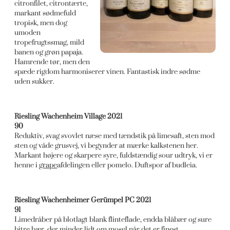
citronfilet, citrontærte,
markant sødmefuld
tropisk, men dog
umoden
tropefrugtssmag, mild
banen og grøn papaja.
Hamrende tør, men den
spæde rigdom harmoniserer vinen. Fantastisk indre sødme
uden sukker.
Riesling Wachenheim Village 2021
90
Reduktiv, svag svovlet næse med tændstik på limesaft, sten mod
sten og våde grusvej, vi begynder at mærke kalkstenen her.
Markant højere og skarpere syre, fuldstændig sour udtryk, vi er
henne i
grape
afdelingen eller pomelo. Duftspor af budleia.
Riesling Wachenheimer Gerümpel PC 2021
91
Limedråber på blotlagt blank flinteflade, endda blåbær og sure
bitre bær, der minder lidt om mosel når det er finest.