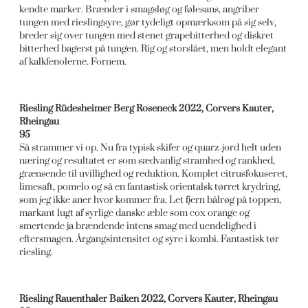
kendte marker. Brænder i smagsløg og følesans, angriber
tungen med rieslingsyre, gør tydeligt opmærksom på sig selv,
breder sig over tungen med stenet grapebitterhed og diskret
bitterhed bagerst på tungen. Rig og storslået, men holdt elegant
af kalkfenolerne. Fornem.
Riesling Rüdesheimer Berg Roseneck 2022, Corvers Kauter,
Rheingau
95
Så strammer vi op. Nu fra typisk skifer og quarz-jord helt uden
næring og resultatet er som sædvanlig stramhed og rankhed,
grænsende til uvillighed og reduktion. Komplet citrusfokuseret,
limesaft, pomelo og så en fantastisk orientalsk tørret krydring,
som jeg ikke aner hvor kommer fra. Let fjern bålrøg på toppen,
markant lugt af syrlige danske æble som cox orange og
smertende ja brændende intens smag med uendelighed i
eftersmagen. Årgangsintensitet og syre i kombi. Fantastisk tør
riesling.
Riesling Rauenthaler Baiken 2022, Corvers Kauter, Rheingau