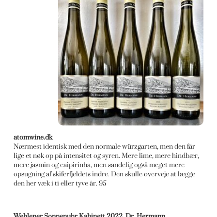
atomwine.dk
Nærmest identisk med den normale würzgarten, men den får
lige et nøk op på intensitet og syren. Mere lime, mere hindbær,
mere jasmin og caipirinha, men sandelig også meget mere
opsugning af skiferfjeldets indre. Den skulle overveje at lægge
den her væk i ti eller tyve år. 95
Wehlener Sonnenuhr Kabinett 2022, Dr. Hermann