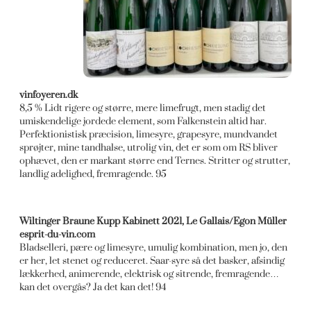
vinfoyeren.dk
8,5 % Lidt rigere og større, mere limefrugt, men stadig det
umiskendelige jordede element, som Falkenstein altid har.
Perfektionistisk præcision, limesyre, grapesyre, mundvandet
sprøjter, mine tandhalse, utrolig vin, det er som om RS bliver
ophævet, den er markant større end Ternes. Stritter og strutter,
landlig adelighed, fremragende. 95
Wiltinger Braune Kupp Kabinett 2021, Le Gallais/Egon Müller
esprit-du-vin.com
Bladselleri, pære og limesyre, umulig kombination, men jo, den
er her, let stenet og reduceret. Saar-syre så det basker, afsindig
lækkerhed, animerende, elektrisk og sitrende, fremragende…
kan det overgås? Ja det kan det! 94