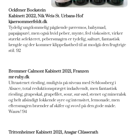
Ockfener Bockstein
Kabinett 2022, Nik Weis St. Urbans-Hof
kjaersommerfeldt.dk
Tydelig ungdommelig pågående pæremos, babymad,
papajapuré, men også hvid peber, mynte, fed viskositet, virker
stærkt selekteret, pebersmagen er tydelig, salturt, fantastisk
længde og der kommer klippefasthed til at modgå den frugtrige
stil. 92
Bremmer Calmont Kabinett 2021, Franzen
mr-ruby.dk
Ultrastenet riesling, muligvis på niveau med Schlossberg i
Alsace, total reduktionspræget indadvendt, men fantastisk
riesling, grapeskal, grapefilet, sour, sur-sød, stenet og mineralsk
og helt afsindigt lokkende syre og intensitet, lemonade, men
eftersmagen brænder af skifer og svovl på den gode måde.
Wauw! 94
Trittenheimer Kabinett 2021, Ansgar Clüsserath