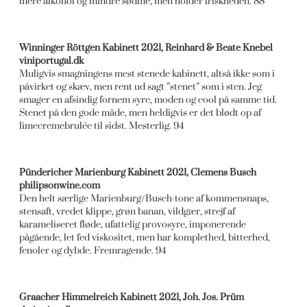
mere alkohol og mindre sødme, men holder friskheden. 88
Winninger Röttgen Kabinett 2021, Reinhard & Beate Knebel
viniportugal.dk
Muligvis smagningens mest stenede kabinett, altså ikke som i
påvirket og skæv, men rent ud sagt ”stenet” som i sten. Jeg
smager en afsindig fornem syre, moden og cool på samme tid.
Stenet på den gode måde, men heldigvis er det blødt op af
limecremebrulée til sidst. Mesterlig. 94
Pündericher Marienburg Kabinett 2021, Clemens Busch
philipsonwine.com
Den helt særlige Marienburg/Busch-tone af kommensnaps,
stensaft, vredet klippe, grøn banan, vildgær, strejf af
karameliseret fløde, ufattelig provosyre, imponerende
pågående, let fed viskositet, men har komplethed, bitterhed,
fenoler og dybde. Fremragende. 94
Graacher Himmelr
eich Kabinett 2021, Joh. Jos.
Prüm