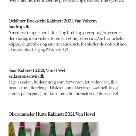
ovenstående, fremragende præcision og friskhed, limesyre. 92
Ockfener Bockstein Kabinett 2021, Van Volxem
laudrup.dk
Nærmest tropefrugt, lidt rig og litchi og pærepræget, syren er
der stadig, men viskositeten er ret høj, eftersmagen har urfjeld,
klippe, dugdråber og smeltevandsbæk, forbløffende dobbelthed
af modenhed, rig og friskhed. 90
Saar Kabinett 2021, Von Hövel
eriksorensenvin.dk
Lige i skabet, fuldstændig som forventet, let reduceret, lille
prut, krudt, limefrugt. Diskret sumakkrydret, sødmefuld og
stenet på én gang, lidt kort, men fin intensitet og finesse. 89
Oberemmeler Hütte Kabinett 2021, Von Hövel