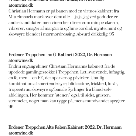
atomwine.dk
Christian Hermann er på banen med en virtuos kabinett fra
Mittelmosels mark over dem alle… ja ja, jeg ved godt der er
andre kandidater, men vinen her dirrer som min pc-skærm,
vibrerer, smager af margarita og lime cordial, mynte, mint og
skovsyre blendet i mormordressing. Absurd drikkelig. 95
Erdener Treppchen -no 6- Kabinett 2022, Dr. Hermann
atomwine.dk
Endnu engang shiner Christian Hermanns kabinett fra de
upodede gamlingestokke i Treppchen. Let, svævende, luftagtig,
en fe, men… en FE, der sparker og påvirker. Umulig
kombination af smertende syre, blid sødme, friskhed, forår,
tropecitrus, skovsyre og banale Syrlinger fra bland-selv-
afdelingen. Her kommer ”stenen” også til sidst, gnisten,
stenmelet, noget man kan tygge på, mens mundvandet sprøjter.
96
Erdener Treppchen Alte Reben Kabinett 2022, Dr. Hermann
atomwine.dk