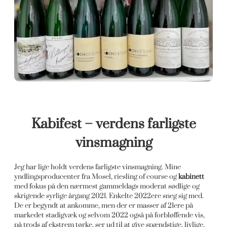
Kabifest – verdens farligste
vinsmagning
Jeg har lige holdt verdens farligste vinsmagning. Mine
yndlingsproducenter fra Mosel, riesling of course og
kabinett
med fokus på den nærmest gammeldags moderat sødlige og
skrigende syrlige årgang 2021. Enkelte 2022ere sneg sig med.
De er begyndt at ankomme, men der er masser af 21ere på
markedet stadigvæk og selvom 2022 også på forbløffende vis,
på trods af ekstrem tørke, ser ud til at give spændstige, livlige,