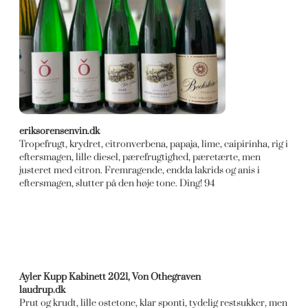
eriksorensenvin.dk
Tropefrugt, krydret, citronverbena, papaja, lime, caipirinha, rig i
eftersmagen, lille diesel, pærefrugtighed, pæretærte, men
justeret med citron. Fremragende, endda lakrids og anis i
eftersmagen, slutter på den høje tone. Ding! 94
Ayler Kupp Kabinett 2021, Von Othegraven
laudrup.dk
Prut og krudt, lille ostetone, klar sponti, tydelig restsukker, men