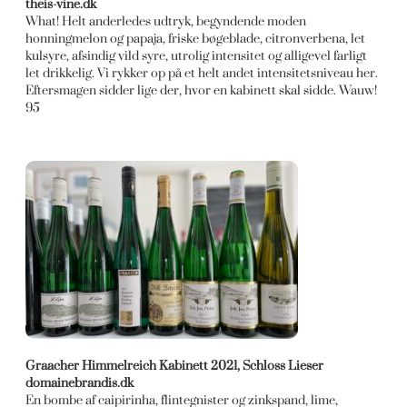
theis-vine.dk
What! Helt anderledes udtryk, begyndende moden
honningmelon og papaja, friske bøgeblade, citronverbena, let
kulsyre, afsindig vild syre, utrolig intensitet og alligevel farligt
let drikkelig. Vi rykker op på et helt andet intensitetsniveau her.
Eftersmagen sidder lige der, hvor en kabinett skal sidde. Wauw!
95
Graacher Himmelreich Kabinett 2021, Schloss Lieser
domainebrandis.dk
En bombe af caipirinha, flintegnister og zinkspand, lime,