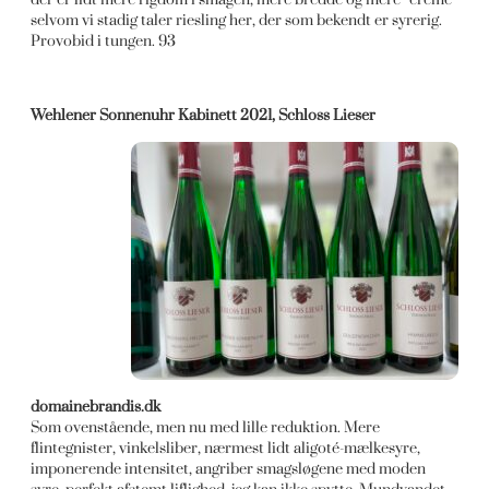
selvom vi stadig taler riesling her, der som bekendt er syrerig.
Provobid i tungen. 93
Wehlener Sonnenuhr Kabinett 2021, Schloss Lieser
domainebrandis.dk
Som ovenstående, men nu med lille reduktion. Mere
flintegnister, vinkelsliber, nærmest lidt aligoté-mælkesyre,
imponerende intensitet, angriber smagsløgene med moden