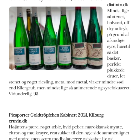
distinto.dk
Mindst lige
så stenet,
halvsød, off
dry udtryk,
på grund af
afsindige
syre, husstil
så det
basker,
perfekt
plukkede
druer, let
stenet og røget riesling, metal mod metal, virker mindre sød
end Ellergrub, men mindst lige så animerende og syrefokuseret.
Vidunderlig. 95
Piesporter Goldtröpfchen Kabinett 2021, Kilburg
cruvin.dk
Højintens pære, røget æble, hvid peber, marokkansk mynte,
citron og mælkesyre, restsukker til den høje side sammenlignet
med andre, men syren modbalancerer og skaber liv og