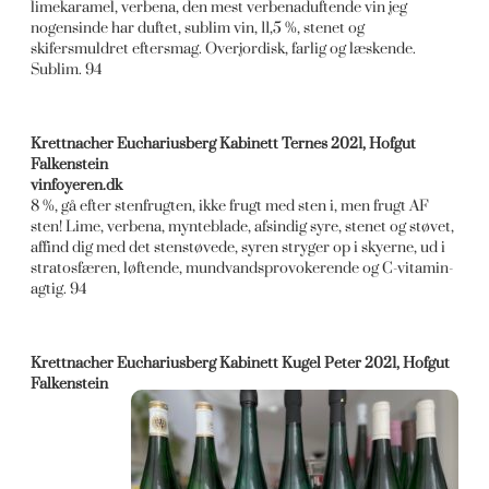
limekaramel, verbena, den mest verbenaduftende vin jeg
nogensinde har duftet, sublim vin, 11,5 %, stenet og
skifersmuldret eftersmag. Overjordisk, farlig og læskende.
Sublim. 94
Krettnacher Euchariusberg Kabinett Ternes 2021, Hofgut
Falkenstein
vinfoyeren.dk
8 %, gå efter stenfrugten, ikke frugt med sten i, men frugt AF
sten! Lime, verbena, mynteblade, afsindig syre, stenet og støvet,
affind dig med det stenstøvede, syren stryger op i skyerne, ud i
stratosfæren, løftende, mundvandsprovokerende og C-vitamin-
agtig. 94
Krettnacher Euchariusberg Kabinett Kugel Peter 2021, Hofgut
Falkenstein