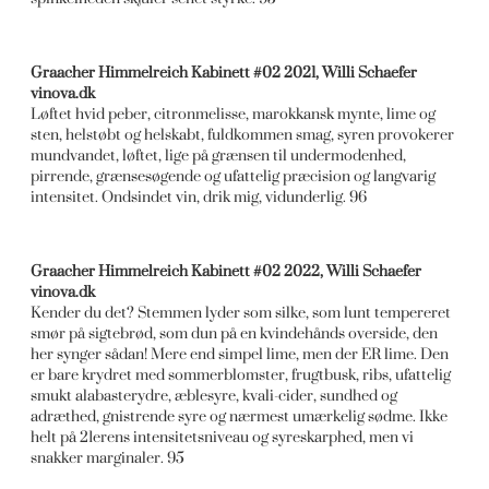
Graacher Himmelreich Kabinett #02 2021, Willi Schaefer
vinova.dk
Løftet hvid peber, citronmelisse, marokkansk mynte, lime og
sten, helstøbt og helskabt, fuldkommen smag, syren provokerer
mundvandet, løftet, lige på grænsen til undermodenhed,
pirrende, grænsesøgende og ufattelig præcision og langvarig
intensitet. Ondsindet vin, drik mig, vidunderlig. 96
Graacher Himmelreich Kabinett #02 2022, Willi Schaefer
vinova.dk
Kender du det? Stemmen lyder som silke, som lunt tempereret
smør på sigtebrød, som dun på en kvindehånds overside, den
her synger sådan! Mere end simpel lime, men der ER lime. Den
er bare krydret med sommerblomster, frugtbusk, ribs, ufattelig
smukt alabasterydre, æblesyre, kvali-cider, sundhed og
adræthed, gnistrende syre og nærmest umærkelig sødme. Ikke
helt på 21erens intensitetsniveau og syreskarphed, men vi
snakker marginaler. 95