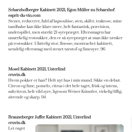
Scharzhofberger Kabinett 2021, Egon Müller zu Scharzhof
esprit-du-vin.com
Stenet, reduceret, fuld af løgsoubise, sten, skifer, traktose, mine
tandhalse kan ikke klare mere, helt fantastisk, præcision,
underspillet, men stærkt 21-syrepræget. Eftersmagen har
umærkelig restsukker, den er så syrepræget at man ikke tænker
på restsukker. Ufattelig stor, finesse, montrachet-kabinett,
uendelig eftersmag med stenet tørstof og limesyre. 96
Mosel Kabinett 2021, Unterlind
cruvin.dk
Hvem pokker er han? Helt nyt hus i min mund. Sikke en debut.
Citron og lime, pomelo, citrus i det hele taget, frisk og intens,
saltcitron, helt vild syre, ligesom Weiser-Künstler, virkelig liflig,
sitrende og skarp. 94
Brauneberger Juffer Kabinett 2021, Unterlind
cruvin.dk
Let røget