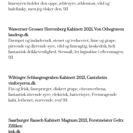
limesyren holder den oppe, æblesyre, æblemost, vild og
halvfunky, men jeg elsker den. 93
Wawerner Grosser Herrenberg Kabinett 2021, Von Othegraven
laudrup.dk
Dæmpet og indadvendt, stenet og reduceret, lime og grape,
pirrende og dirrende syre, vild og limeagtig, læskedrik, helt
fantastisk drikkevenlighed. Stensaft, let løgsubise i eftersmagen.
93
Wiltinger Schlangengraben Kabinett 2021, Cantzheim
vinfoeyeren.dk
Fin og frisk, limepræget, diskret grape, citronverbena,
fantastisk sitrende syre, elektrisk, batterisyre, Fremragende
kabi, letbenet, svævende, ren! 93
Saarburger Rausch Kabinett Magnum 2021, Forstmeister Geltz
Zilliken
jmk.dk