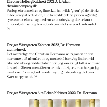
Dhroner Hofberg Kabinett 2021, A. J. Adam
thewinecompany.dk
Purløg, citronmelisse og limeskal, helt vildt ”grøn” på den friske
måde, strejf af reduktion, lille tændstik, yderst præcis og livlig
syre, stenet eftersmag med sur-sødt udtryk, og der er knust
limeskal, stensaft og brændende, men let svævende intensitet.
94
Ürziger Würzgarten Kabinett 2022, Dr. Hermann
atomwine.dk
Det mærkelige ved Christian Hermanns würzgarten er den
markante duft af små røde og mørkeblå bær. Jeg finder hvid
ribs, rød ribs og endda blåbær her. Jeg kan ærligt talt ikke huske
forskel til 21eren, men 22eren er nok lidt rigere, men her går jeg
i små sko. Fremragende moden syre, gnistrende og elektrisk.
Svær at spytte ud. 93
Ürziger Würzgarten Alte Reben Kabinett 2022, Dr. Hermann