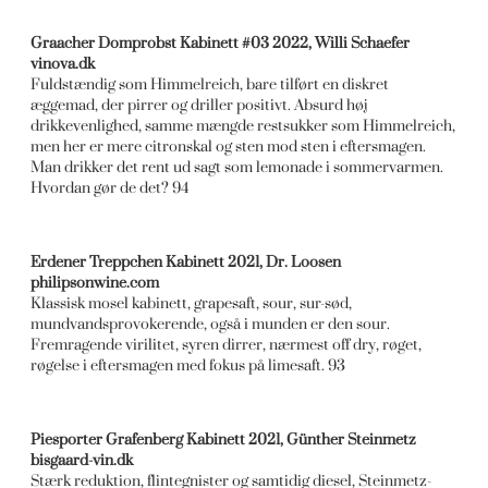
Graacher Domprobst Kabinett #03 2022, Willi Schaefer
vinova.dk
Fuldstændig som Himmelreich, bare tilført en diskret
æggemad, der pirrer og driller positivt. Absurd høj
drikkevenlighed, samme mængde restsukker som Himmelreich,
men her er mere citronskal og sten mod sten i eftersmagen.
Man drikker det rent ud sagt som lemonade i sommervarmen.
Hvordan gør de det? 94
Erdener Treppchen Kabinett 2021, Dr. Loosen
philipsonwine.com
Klassisk mosel kabinett, grapesaft, sour, sur-sød,
mundvandsprovokerende, også i munden er den sour.
Fremragende virilitet, syren dirrer, nærmest off dry, røget,
røgelse i eftersmagen med fokus på limesaft. 93
Piesporter Grafenberg Kabinett 2021, Günther Steinmetz
bisgaard-vin.dk
Stærk reduktion, flintegnister og samtidig diesel, Steinmetz-