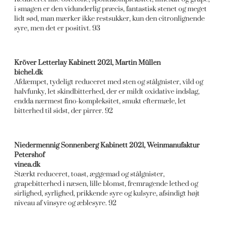
i smagen er den vidunderlig præcis, fantastisk stenet og meget
lidt sød, man mærker ikke restsukker, kun den citronlignende
syre, men det er positivt. 93
Kröver Letterlay Kabinett 2021, Martin Müllen
bichel.dk
Afdæmpet, tydeligt reduceret med sten og stålgnister, vild og
halvfunky, let skindbitterhed, der er mildt oxidative indslag,
endda nærmest fino-kompleksitet, smukt eftermæle, let
bitterhed til sidst, der pirrer. 92
Niedermennig Sonnenberg Kabinett 2021, Weinmanufaktur
Petershof
vinea.dk
Stærkt reduceret, toast, æggemad og stålgnister,
grapebitterhed i næsen, lille blomst, fremragende lethed og
sirlighed, syrlighed, prikkende syre og kulsyre, afsindigt højt
niveau af vinsyre og æblesyre. 92