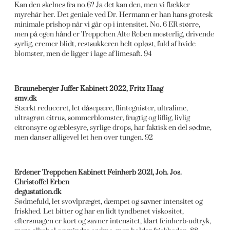
Kan den skelnes fra no.6? Ja det kan den, men vi flækker
myrehår her. Det geniale ved Dr. Hermann er han hans grotesk
minimale prishop når vi går op i intensitet. No. 6 ER større,
men på egen hånd er Treppchen Alte Reben mesterlig, drivende
syrlig, cremer blidt, restsukkeren helt opløst, fuld af hvide
blomster, men de ligger i lage af limesaft. 94
Brauneberger Juffer Kabinett 2022, Fritz Haag
smv.dk
Stærkt reduceret, let dåsepære, flintegnister, ultralime,
ultragrøn citrus, sommerblomster, frugtig og liflig, livlig
citronsyre og æblesyre, syrlige drops, har faktisk en del sødme,
men danser alligevel let hen over tungen. 92
Erdener Treppchen Kabinett Feinherb 2021, Joh. Jos.
Christoffel Erben
degustation.dk
Sødmefuld, let svovlpræget, dæmpet og savner intensitet og
friskhed. Let bitter og har en lidt tyndbenet viskositet,
eftersmagen er kort og savner intensitet, klart feinherb-udtryk,