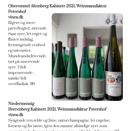
Oberemmel Altenberg Kabinett 2021, Weinmanufaktur
Petershof
vinea.dk
Rigere og mere
pærefrugtet, sitrende
Saar-syre, let røget og
flintet indslag,
fremragende renhed
og intensitet.
Mundvandsdrivende,
tæt på smertende
syre. Vildt
imponerende…
måske lidt
overfladisk. 90
Niedermennig
Herrenberg Kabinett 2021, Weinmanufaktur Petershof
vinea.dk
Syngende ren æble og lime, naturchampagne, let røgelse,
fornem og fin næse, igen den samme afsindige syre som