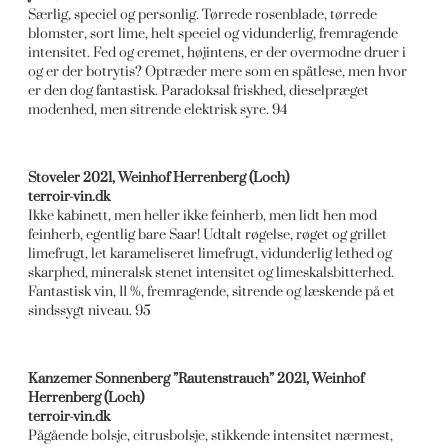
Særlig, speciel og personlig. Tørrede rosenblade, tørrede
blomster, sort lime, helt speciel og vidunderlig, fremragende
intensitet. Fed og cremet, højintens, er der overmodne druer i
og er der botrytis? Optræder mere som en spätlese, men hvor
er den dog fantastisk. Paradoksal friskhed, dieselpræget
modenhed, men sitrende elektrisk syre. 94
Stoveler 2021, Weinhof Herrenberg (Loch)
terroir-vin.dk
Ikke kabinett, men heller ikke feinherb, men lidt hen mod
feinherb, egentlig bare Saar! Udtalt røgelse, røget og grillet
limefrugt, let karameliseret limefrugt, vidunderlig lethed og
skarphed, mineralsk stenet intensitet og limeskalsbitterhed.
Fantastisk vin, 11 %, fremragende, sitrende og læskende på et
sindssygt niveau. 95
Kanzemer Sonnenberg ”Rautenstrauch” 2021, Weinhof
Herrenberg (Loch)
terroir-vin.dk
Pågående bolsje, citrusbolsje, stikkende intensitet nærmest,