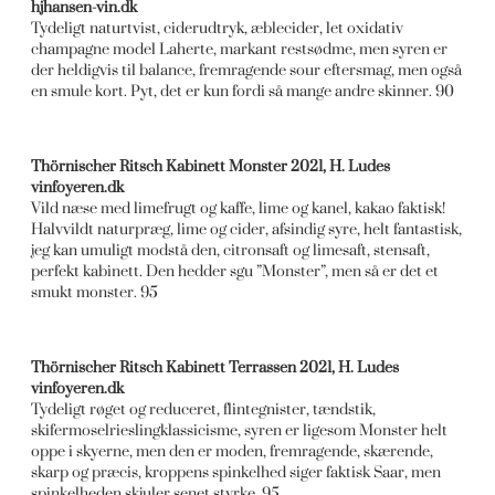
hjhansen-vin.dk
Tydeligt naturtvist, ciderudtryk, æblecider, let oxidativ
champagne model Laherte, markant restsødme, men syren er
der heldigvis til balance, fremragende sour eftersmag, men også
en smule kort. Pyt, det er kun fordi så mange andre skinner. 90
Thörnischer Ritsch Kabinett Monster 2021, H. Ludes
vinfoyeren.dk
Vild næse med limefrugt og kaffe, lime og kanel, kakao faktisk!
Halvvildt naturpræg, lime og cider, afsindig syre, helt fantastisk,
jeg kan umuligt modstå den, citronsaft og limesaft, stensaft,
perfekt kabinett. Den hedder sgu ”Monster”, men så er det et
smukt monster. 95
Thörnischer Ritsch Kabinett Terrassen 2021, H. Ludes
vinfoyeren.dk
Tydeligt røget og reduceret, flintegnister, tændstik,
skifermoselrieslingklassicisme, syren er ligesom Monster helt
oppe i skyerne, men den er moden, fremragende, skærende,
skarp og præcis, kroppens spinkelhed siger faktisk Saar, men
spinkelheden skjuler senet styrke. 95