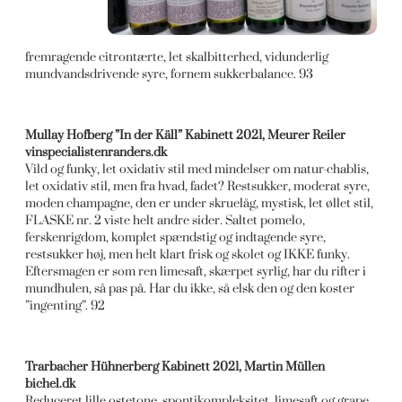
fremragende citrontærte, let skalbitterhed, vidunderlig
mundvandsdrivende syre, fornem sukkerbalance. 93
Mullay Hofberg ”In der Käll” Kabinett 2021, Meurer Reiler
vinspecialistenranders.dk
Vild og funky, let oxidativ stil med mindelser om natur-chablis,
let oxidativ stil, men fra hvad, fadet? Restsukker, moderat syre,
moden champagne, den er under skruelåg, mystisk, let øllet stil,
FLASKE nr. 2 viste helt andre sider. Saltet pomelo,
ferskenrigdom, komplet spændstig og indtagende syre,
restsukker høj, men helt klart frisk og skolet og IKKE funky.
Eftersmagen er som ren limesaft, skærpet syrlig, har du rifter i
mundhulen, så pas på. Har du ikke, så elsk den og den koster
”ingenting”. 92
Trarbacher Hühnerberg Kabinett 2021, Martin Müllen
bichel.dk
Reduceret lille ostetone, spontikompleksitet, limesaft og grape,