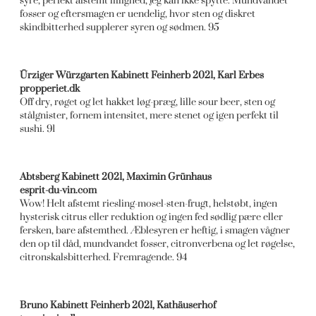
syre, perfekt afstemt liflighed, jeg kan ikke spytte. Mundvandet
fosser og eftersmagen er uendelig, hvor sten og diskret
skindbitterhed supplerer syren og sødmen. 95
Ürziger Würzgarten Kabinett Feinherb 2021, Karl Erbes
propperiet.dk
Off dry, røget og let hakket løg-præg, lille sour beer, sten og
stålgnister, fornem intensitet, mere stenet og igen perfekt til
sushi. 91
Abtsberg Kabinett 2021, Maximin Grünhaus
esprit-du-vin.com
Wow! Helt afstemt riesling-mosel-sten-frugt, helstøbt, ingen
hysterisk citrus eller reduktion og ingen fed sødlig pære eller
fersken, bare afstemthed. Æblesyren er heftig, i smagen vågner
den op til dåd, mundvandet fosser, citronverbena og let røgelse,
citronskalsbitterhed. Fremragende. 94
Bruno Kabinett Feinherb 2021, Kathäuserhof