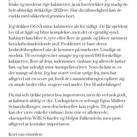
friske og moderat rige kabinetter, ja så foretrækker jeg stadig de
helt afsindigt drikkelige 2021ere. Har du tålmodighed kan de
endda med sikkerhed gemmes bort.
Jeg drikker OGSÅ mine kabinetter alt for tidligt. De får sjældent
lov til at ligge og blive komplekse, men det er egentlig synd.
Kabinett kan blive ti, tyve eller flere år gamle og bliver nærmest
bevidsthedsudvidende stof. Problemet er bare deres
læskedriksopførsel når de kommer på markedet. Umulige at
modstå. Til oversigten her smagte jeg op mod 100 forskellige
kabinetter, flere af dem, indrømmet, vinhuse jeg allerede køber
fast, og har udvalgt mine kæmpefavoritter. Som du kan se, er
der mange af dem. Jeg har svært ved at vælge fra, men har
alligevel sat en score på, fordi de i sammenhængen opførte sig
en smule bedre eller svagere end andre. Der 61 anbefalinger!
Du må selv tjekke prisen hos importøren, men du ved nok godt,
at kabinett aldrig er dyr. Undtagelsen er selvsagt Egon Müllers
Scharzhofberger, men den bekræfter kun reglen. Til gengæld
kan der være enkelte vinhuse, hvis vine er allokerede;
eksempelvis Willi Schaefer og Hofgut Falkenstein, men prøv
alligevel at kontakte importøren.
Kort om vinstilen: