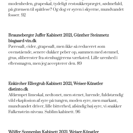
modenheden, grapeskal, tydeligt restsukkerpræget, sødmefuld,
på grænsen til spätlese? Og dog er syren i skyerne, mundvandet
fosser. 92
Brauneberger Juffer Kabinett 2021, Günther Steinmetz
bisgaard-vin.dk
Pæresaft, cider, grapesaft, men ikke så reduceret som
ovenstående, senere dukker peber op, sammen med stenmel,
grus, sliberester fra stenhuggerens værksted. Lille urenhed i
eftersmagen, men jeg accepterer den. 89
Enkircher Ellergrub Kabinett 2021, Weiser-Künstler
distinto.dk
Afdæmpet limeskal, nedtonet, men stenet, lurende, fuldstændig
vild eksplosion af syre på tungen, moden syre, men markant,
mundvandet driver, lille bitterhed, afsindig høj syre, vi snakker
Falkenstein-niveau. Sublim kabinett. 96
Wölfer Sonnenlay Kabinett 2021, Weiser-Künstler