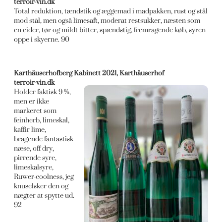
terroir-vin.dk
Total reduktion, tændstik og æggemad i madpakken, rust og stål
mod stål, men også limesaft, moderat restsukker, næsten som
en cider, tør og mildt bitter, spændstig, fremragende køb, syren
oppe i skyerne. 90
Karthäuserhofberg Kabinett 2021, Karthäuserhof
terroir-vin.dk
Holder faktisk 9 %,
men er ikke
markeret som
feinherb, limeskal,
kaffir lime,
bragende fantastisk
næse, off dry,
pirrende syre,
limeskalsyre,
Ruwer-coolness, jeg
knuselsker den og
nægter at spytte ud.
92