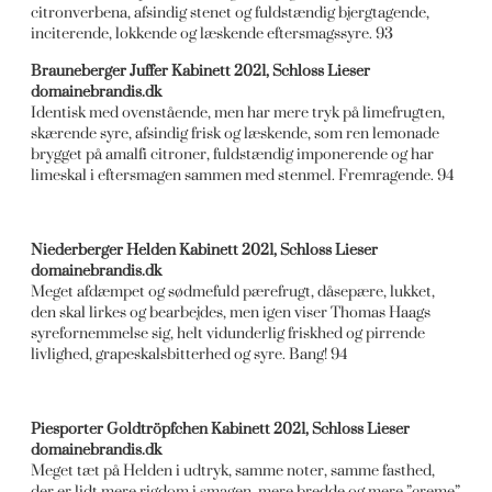
citronverbena, afsindig stenet og fuldstændig bjergtagende,
inciterende, lokkende og læskende eftersmagssyre. 93
Brauneberger Juffer Kabinett 2021, Schloss Lieser
domainebrandis.dk
Identisk med ovenstående, men har mere tryk på limefrugten,
skærende syre, afsindig frisk og læskende, som ren lemonade
brygget på amalfi citroner, fuldstændig imponerende og har
limeskal i eftersmagen sammen med stenmel. Fremragende. 94
Niederberger Helden Kabinett 2021, Schloss Lieser
domainebrandis.dk
Meget afdæmpet og sødmefuld pærefrugt, dåsepære, lukket,
den skal lirkes og bearbejdes, men igen viser Thomas Haags
syrefornemmelse sig, helt vidunderlig friskhed og pirrende
livlighed, grapeskalsbitterhed og syre. Bang! 94
Piesporter Goldtröpfchen Kabinett 2021, Schloss Lieser
domainebrandis.dk
Meget tæt på Helden i udtryk, samme noter, samme fasthed,
der er lidt mere rigdom i smagen, mere bredde og mere ”creme”