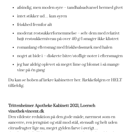
afsindig, men moden syre – tandhalsadvarsel hermed givet
intet stikker ud… kun syren
friskhed fremfor alt
moderat restsukkerfornemmelse – selv dem med relativt
højt restsukkerniveau på over 40 g/l smager ikke klistret
romanlang eftersmag med friskhedssmæk med halen
noget at bide i – diskrete bitre/stoflige noter i eftersmagen
jeg har aldrig oplevet så meget lime og blomst i så mange
vine på én gang
Du kan se hoben af lækre kabinetter her. Rækkefølgen er HELT
tilfældig.
Trittenheimer Apotheke Kabinett 2021, Loersch
vinothek-vincent.dk
Den vildeste reduktion på den gode måde, nærmest som en
sancerre, ren jerngnist og stål mod stål, stensaft og helt uden
citrusfrugter lige nu, meget gylden farve i øvrigt…