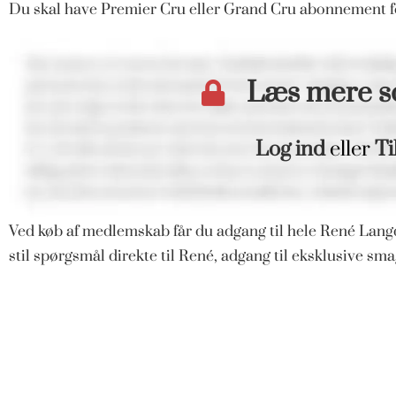
Du skal have Premier Cru eller Grand Cru abonnement fo
Læs mere 
Log ind
eller
Ti
Ved køb af medlemskab får du adgang til hele René Langd
stil spørgsmål direkte til René, adgang til eksklusive s