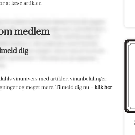
r at læse artiklen
som medlem
lmeld dig
ahls vinunivers med artikler, vinanbefalinger,
magninger og meget mere. Tilmeld dig nu –
klik her