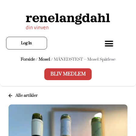
Log In
Forside
/
Mosel
/ MÅNEDSTEST – Mosel Spätlese
BLIV MEDLEM
Alle artikler