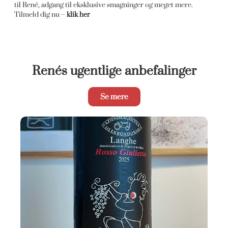
til René, adgang til eksklusive smagninger og meget mere.
Tilmeld dig nu –
klik her
Renés ugentlige anbefalinger
Se mere