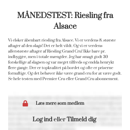
MÅNEDSTEST: Riesling fra
Alsace
Vi elsker åbenbart riesling fra Alsace. Vi er verdens 8. største
aftager af den slags! Det er helt vildt. Og vi er verdens
allerstørste aftager af Riesling Grand Cru! Ikke bare pr.
indbygger, men i totale mængder. Jeg har smagt godt 30
forskellige af slagsen og var meget tilfreds og endda henrykt
flere gange. Der er topkvalitet på bordet og ofte er priserne
fornuftige. Og det behøver ikke være grand cru for at være godt.
Se hele testen med Premier Cru eller Grand Cru abonnement.
Læs mere som medlem
Log ind
eller
Tilmeld dig