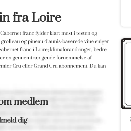
 fra Loire
bernet franc fylder klart mest i testen og
r, grolleau og pineau d’aunis-baserede vine sniger
 cabernet franc i Loire; klimaforandringer, bedre
er der en gennemtrængende fornemmelse af
remier Cru eller Grand Cru abonnement. Du kan
som medlem
lmeld dig