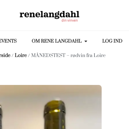
EVENTS
OM RENE LANGDAHL
LOG IND
rside
/
Loire
/ MÅNEDSTEST – rødvin fra Loire