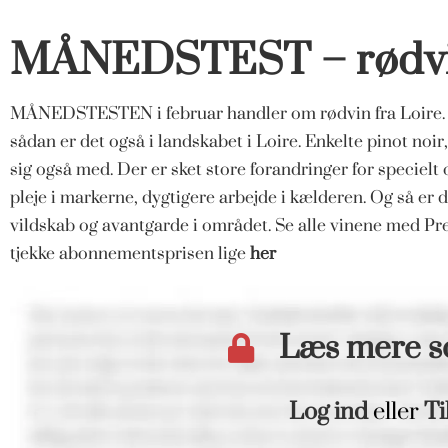
MÅNEDSTEST – rødvin
MÅNEDSTESTEN i februar handler om rødvin fra Loire. Ca
sådan er det også i landskabet i Loire. Enkelte pinot noi
sig også med. Der er sket store forandringer for specielt
pleje i markerne, dygtigere arbejde i kælderen. Og så 
vildskab og avantgarde i området. Se alle vinene med P
tjekke abonnementsprisen lige
her
Læs mere 
Log ind
eller
Ti