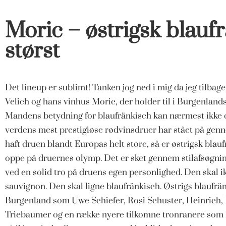
Moric – østrigsk blaufr
størst
Det lineup er sublimt! Tanken jog ned i mig da jeg tilba
Velich og hans vinhus Moric, der holder til i Burgenlands
Mandens betydning for blaufränkisch kan nærmest ikke o
verdens mest prestigiøse rødvinsdruer har stået på genn
haft druen blandt Europas helt store, så er østrigsk blau
oppe på druernes olymp. Det er sket gennem stilafsøgning
ved en solid tro på druens egen personlighed. Den skal ik
sauvignon. Den skal ligne blaufränkisch. Østrigs blaufrän
Burgenland som Uwe Schiefer, Rosi Schuster, Heinrich, P
Triebaumer og en række nyere tilkomne tronranere som