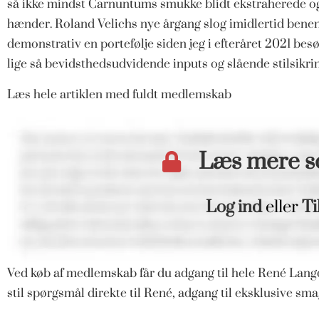
så ikke mindst Carnuntums smukke blidt ekstraherede og t
hænder. Roland Velichs nye årgang slog imidlertid benen
demonstrativ en portefølje siden jeg i efteråret 2021 b
lige så bevidsthedsudvidende inputs og slående stilsikrin
Læs hele artiklen med fuldt medlemskab
Læs mere 
Log ind
eller
Ti
Ved køb af medlemskab får du adgang til hele René Langd
stil spørgsmål direkte til René, adgang til eksklusive s