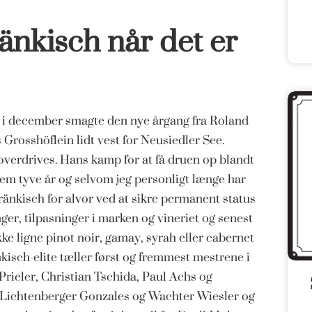
änkisch når det er
ge i december smagte den nye årgang fra Roland
 Grosshöflein lidt vest for Neusiedler See.
verdrives. Hans kamp for at få druen op blandt
em tyve år og selvom jeg personligt længe har
fränkisch for alvor ved at sikre permanent status
er, tilpasninger i marken og vineriet og senest
ke ligne pinot noir, gamay, syrah eller cabernet
kisch-elite tæller først og fremmest mestrene i
rieler, Christian Tschida, Paul Achs og
 Lichtenberger Gonzales og Wachter Wiesler og