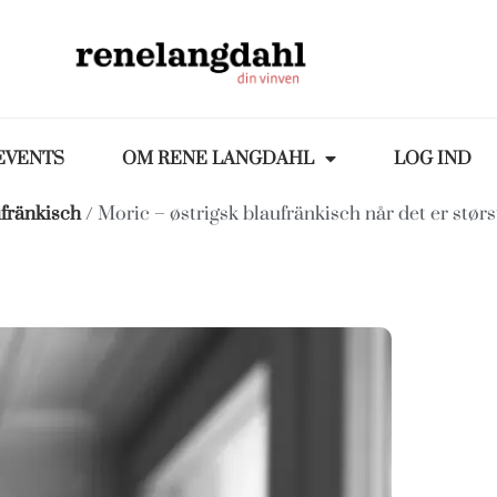
EVENTS
OM RENE LANGDAHL
LOG IND
fränkisch
/ Moric – østrigsk blaufränkisch når det er størs