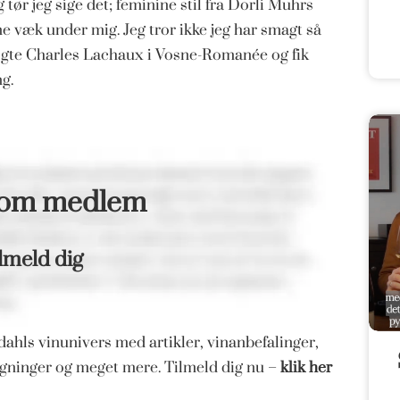
ør jeg sige det; feminine stil fra Dorli Muhrs
e væk under mig. Jeg tror ikke jeg har smagt så
esøgte Charles Lachaux i Vosne-Romanée og fik
g.
som medlem
lmeld dig
ahls vinunivers med artikler, vinanbefalinger,
magninger og meget mere. Tilmeld dig nu –
klik her