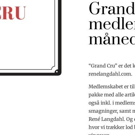
Grand
medle
måned
“Grand Cru” er det
renelangdahl.com.
Medlemskabet er til 
pakke med alle artik
også inkl. i medlems
smagninger, samt m
René Langdahl. Og d
hvor vi trækker lo