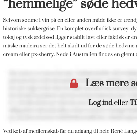
“hemmelige” søde hed
Selvom sødme i vin på en eller anden måde ikke er trend
historiske sukkergrise. En komplet overfladisk survey, dybe
tokaj og tysk ædelsød ligger stabilt lavt eller faktisk er 
måske madeira ser det helt skidt ud for de søde hedvine 
cream eller px-sherry. Nede i Australien findes en glemt 
Læs mere 
Log ind
eller
Ti
Ved køb af medlemskab får du adgang til hele René Langd