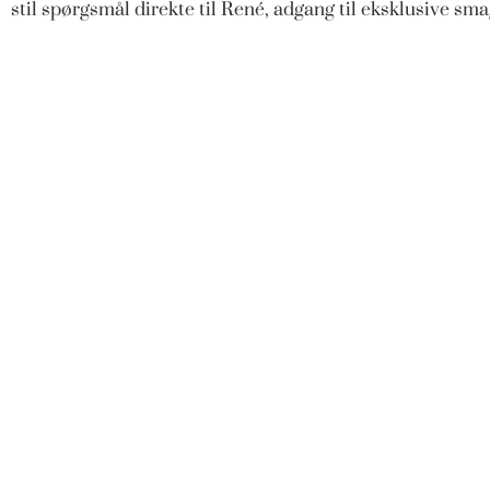
stil spørgsmål direkte til René, adgang til eksklusive s