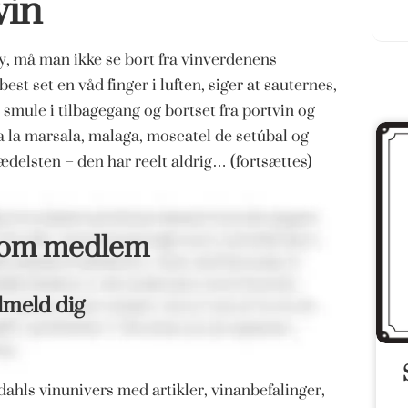
vin
y, må man ikke se bort fra vinverdenens
st set en våd finger i luften, siger at sauternes,
en smule i tilbagegang og bortset fra portvin og
a la marsala, malaga, moscatel de setúbal og
ædelsten – den har reelt aldrig… (fortsættes)
som medlem
lmeld dig
ahls vinunivers med artikler, vinanbefalinger,