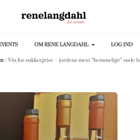
EVENTS
OM RENE LANGDAHL
LOG IND
en
/ Vin for sukkergrise – jordens mest “hemmelige” søde 