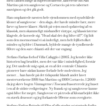
med i anden bølge af supertoscanerne, lancerede sin San
Martino på ren sangiovese og Cortaccio på ren cabernet-
sauvignon og det gik godt.
Han omplantede næsten hele ejendommen med nyudviklede
kloner af sangiovese – den slags, der havde mindre bær, mere
farve og løsere klaser. Skridt på vejen mod opdatering af en
klassisk, men skammeligt mishandlet vintype, og klassicisterne
klagede, de korsede sig. ”Hvad skal det dog blive til?”. Og lidt
som den mormormad vi så inderligt, men helt fejlfortolket
mindes og hylder i Danmark, hyldede mange de tyndbenede
60ere og den sure chianti-stil der var engang.
Stefano Farkas forlod Villa Cafaggio i 2005. Jeg kender ikke
historien bag bruddet, men det var ikke i mindelighed, forstår
jeg. Det undrede mig også, at en af det centrale Chiantis
pionerer bare sådan kunne forlade hele molevitten. Jeg
mener… han havde på det tidspunkt blandt andet lavet
mesterværkerne 1999 San Martino og 1999 Cortaccio. I 2009
da jeg skrev bogen
Vinmagerne i Toscana
frasorterede jeg huset
i en af de sidste redigeringer. Ny fransk eg og sangiovese kunne
også blive for meget. Sangiovese er på trods af klonarbejdet ikke
en stærk druesort og jeg forkastede 99erne som overgjorte.
Stefano Farkas flyttede til Elba af alle steder og startede forfra.