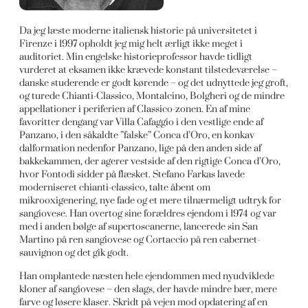
Da jeg læste moderne italiensk historie på universitetet i
Firenze i 1997 opholdt jeg mig helt ærligt ikke meget i
auditoriet. Min engelske historieprofessor havde tidligt
vurderet at eksamen ikke krævede konstant tilstedeværelse –
danske studerende er godt kørende – og det udnyttede jeg groft,
og turede Chianti-Classico, Montalcino, Bolgheri og de mindre
appellationer i periferien af Classico-zonen. En af mine
favoritter dengang var Villa Cafaggio i den vestlige ende af
Panzano, i den såkaldte ”falske” Conca d’Oro, en konkav
dalformation nedenfor Panzano, lige på den anden side af
bakkekammen, der agerer vestside af den rigtige Conca d’Oro,
hvor Fontodi sidder på flæsket. Stefano Farkas lavede
moderniseret chianti-classico, talte åbent om
mikrooxigenering, nye fade og et mere tilnærmeligt udtryk for
sangiovese. Han overtog sine forældres ejendom i 1974 og var
med i anden bølge af supertoscanerne, lancerede sin San
Martino på ren sangiovese og Cortaccio på ren cabernet-
sauvignon og det gik godt.
Han omplantede næsten hele ejendommen med nyudviklede
kloner af sangiovese – den slags, der havde mindre bær, mere
farve og løsere klaser. Skridt på vejen mod opdatering af en