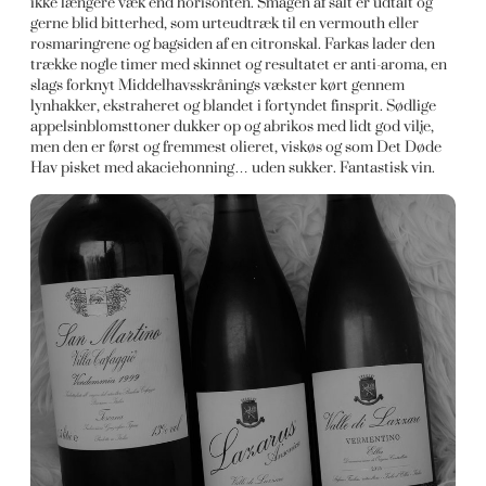
ikke længere væk end horisonten. Smagen af salt er udtalt og
gerne blid bitterhed, som urteudtræk til en vermouth eller
rosmaringrene og bagsiden af en citronskal. Farkas lader den
trække nogle timer med skinnet og resultatet er anti-aroma, en
slags forknyt Middelhavsskrånings vækster kørt gennem
lynhakker, ekstraheret og blandet i fortyndet finsprit. Sødlige
appelsinblomsttoner dukker op og abrikos med lidt god vilje,
men den er først og fremmest olieret, viskøs og som Det Døde
Hav pisket med akaciehonning… uden sukker. Fantastisk vin.