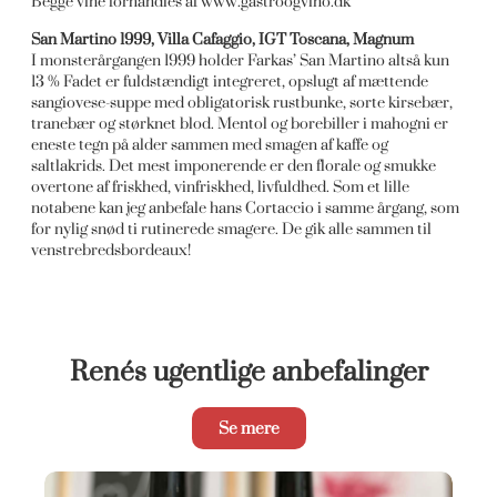
Begge vine forhandles af www.gastroogvino.dk
San Martino 1999, Villa Cafaggio, IGT Toscana, Magnum
I monsterårgangen 1999 holder Farkas’ San Martino altså kun
13 % Fadet er fuldstændigt integreret, opslugt af mættende
sangiovese-suppe med obligatorisk rustbunke, sorte kirsebær,
tranebær og størknet blod. Mentol og borebiller i mahogni er
eneste tegn på alder sammen med smagen af kaffe og
saltlakrids. Det mest imponerende er den florale og smukke
overtone af friskhed, vinfriskhed, livfuldhed. Som et lille
notabene kan jeg anbefale hans Cortaccio i samme årgang, som
for nylig snød ti rutinerede smagere. De gik alle sammen til
venstrebredsbordeaux!
Renés ugentlige anbefalinger
Se mere