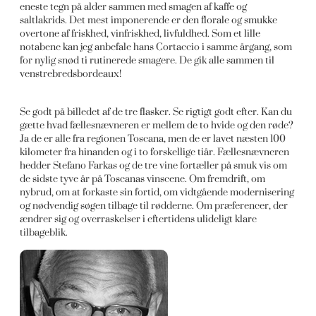
eneste tegn på alder sammen med smagen af kaffe og
saltlakrids. Det mest imponerende er den florale og smukke
overtone af friskhed, vinfriskhed, livfuldhed. Som et lille
notabene kan jeg anbefale hans Cortaccio i samme årgang, som
for nylig snød ti rutinerede smagere. De gik alle sammen til
venstrebredsbordeaux!
Se godt på billedet af de tre flasker. Se rigtigt godt efter. Kan du
gætte hvad fællesnævneren er mellem de to hvide og den røde?
Ja de er alle fra regionen Toscana, men de er lavet næsten 100
kilometer fra hinanden og i to forskellige tiår. Fællesnævneren
hedder Stefano Farkas og de tre vine fortæller på smuk vis om
de sidste tyve år på Toscanas vinscene. Om fremdrift, om
nybrud, om at forkaste sin fortid, om vidtgående modernisering
og nødvendig søgen tilbage til rødderne. Om præferencer, der
ændrer sig og overraskelser i eftertidens ulideligt klare
tilbageblik.