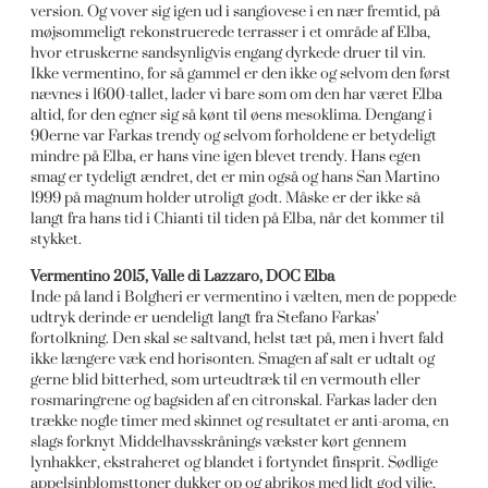
version. Og vover sig igen ud i sangiovese i en nær fremtid, på
møjsommeligt rekonstruerede terrasser i et område af Elba,
hvor etruskerne sandsynligvis engang dyrkede druer til vin.
Ikke vermentino, for så gammel er den ikke og selvom den først
nævnes i 1600-tallet, lader vi bare som om den har været Elba
altid, for den egner sig så kønt til øens mesoklima. Dengang i
90erne var Farkas trendy og selvom forholdene er betydeligt
mindre på Elba, er hans vine igen blevet trendy. Hans egen
smag er tydeligt ændret, det er min også og hans San Martino
1999 på magnum holder utroligt godt. Måske er der ikke så
langt fra hans tid i Chianti til tiden på Elba, når det kommer til
stykket.
Vermentino 2015, Valle di Lazzaro, DOC Elba
Inde på land i Bolgheri er vermentino i vælten, men de poppede
udtryk derinde er uendeligt langt fra Stefano Farkas’
fortolkning. Den skal se saltvand, helst tæt på, men i hvert fald
ikke længere væk end horisonten. Smagen af salt er udtalt og
gerne blid bitterhed, som urteudtræk til en vermouth eller
rosmaringrene og bagsiden af en citronskal. Farkas lader den
trække nogle timer med skinnet og resultatet er anti-aroma, en
slags forknyt Middelhavsskrånings vækster kørt gennem
lynhakker, ekstraheret og blandet i fortyndet finsprit. Sødlige
appelsinblomsttoner dukker op og abrikos med lidt god vilje,