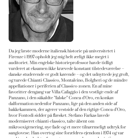
Da jeg læste moderne italiensk historie på universitetet i
Firenze i 1997 opholdt jeg mig helt ærligt ikke meget i
auditoriet. Min engelske historieprofessor havde tidligt
vurderet at eksamen ikke krævede konstant tilstedeværelse –
danske studerende er godt kørende – og det udnyttede jeg groft,
og turede Chianti-Classico, Montalcino, Bolgheri og de mindre
appellationer i periferien af Classico-zonen. En af mine
favoritter dengang var Villa Cafaggio i den vestlige ende af
Panzano, i den såkaldte ”falske” Conca d’Oro, en konkav
dalformation nedenfor Panzano, lige på den anden side af
bakkekammen, der agerer vestside af den rigtige Conca d’Oro,
hvor Fontodi sidder på flæsket. Stefano Farkas lavede
moderniseret chianti-classico, talte åbent om
mikrooxigenering, nye fade og et mere tilnærmeligt udtryk for
sangiovese. Han overtog sine forældres ejendom i 1974 og var