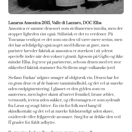
Lazarus Ansonica 2015, Valle di Lazzaro, DOC Elba
Ansonica er samme druesort som sicilianernes inzolia, men der
stopper ligheden vist også. Stilistisk er det to verdener. På
Toscanas vestkyst er det som om den vil være mere seriøs, men
det har selvfølgelig også noget med folkene at gøre, men
purister hævder faktisk at ansonica er stærkest i sit yderst
specielle indre når den vokser i granit, ligesom på Giglio og ikke
mindst Elba. Jeg tror på puristerne, selvom druen med ret stor
sikkerhed faktisk stammer fra Siciliens unge vulkanske jord.
Stefano Farkas’ udgave smager af oldgræsk vin. Druen har for
en grøn drue et af de højeste tanninindhold, og det vel at mærke
uden rødpigmentering. I glasset er den gylden som en
sauternes, men lugter skønt af tørret fennikel, brune æbler,
vermouth, icetea uden sukker, og eftersmagen er som sydesalt
fra Læsø og svagt bitter. En vin for folk med hang til
skindkontakt og det vel at mærke fuldstændigt uden skøre,
oxiderede eller fejlgærede aromaer. Sørg for at drikke den ved
17 grader for fuldt udbytte.