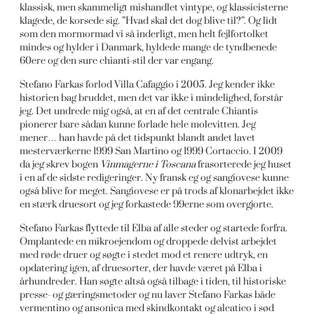
klassisk, men skammeligt mishandlet vintype, og klassicisterne
klagede, de korsede sig. ”Hvad skal det dog blive til?”. Og lidt
som den mormormad vi så inderligt, men helt fejlfortolket
mindes og hylder i Danmark, hyldede mange de tyndbenede
60ere og den sure chianti-stil der var engang.
Stefano Farkas forlod Villa Cafaggio i 2005. Jeg kender ikke
historien bag bruddet, men det var ikke i mindelighed, forstår
jeg. Det undrede mig også, at en af det centrale Chiantis
pionerer bare sådan kunne forlade hele molevitten. Jeg
mener… han havde på det tidspunkt blandt andet lavet
mesterværkerne 1999 San Martino og 1999 Cortaccio. I 2009
da jeg skrev bogen
Vinmagerne i Toscana
frasorterede jeg huset
i en af de sidste redigeringer. Ny fransk eg og sangiovese kunne
også blive for meget. Sangiovese er på trods af klonarbejdet ikke
en stærk druesort og jeg forkastede 99erne som overgjorte.
Stefano Farkas flyttede til Elba af alle steder og startede forfra.
Omplantede en mikroejendom og droppede delvist arbejdet
med røde druer og søgte i stedet mod et renere udtryk, en
opdatering igen, af druesorter, der havde været på Elba i
århundreder. Han søgte altså også tilbage i tiden, til historiske
presse- og gæringsmetoder og nu laver Stefano Farkas både
vermentino og ansonica med skindkontakt og aleatico i sød