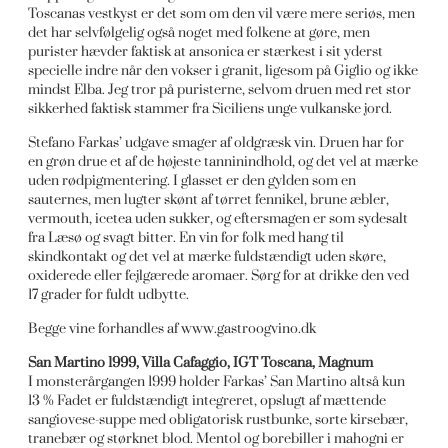
Toscanas vestkyst er det som om den vil være mere seriøs, men
det har selvfølgelig også noget med folkene at gøre, men
purister hævder faktisk at ansonica er stærkest i sit yderst
specielle indre når den vokser i granit, ligesom på Giglio og ikke
mindst Elba. Jeg tror på puristerne, selvom druen med ret stor
sikkerhed faktisk stammer fra Siciliens unge vulkanske jord.
Stefano Farkas’ udgave smager af oldgræsk vin. Druen har for
en grøn drue et af de højeste tanninindhold, og det vel at mærke
uden rødpigmentering. I glasset er den gylden som en
sauternes, men lugter skønt af tørret fennikel, brune æbler,
vermouth, icetea uden sukker, og eftersmagen er som sydesalt
fra Læsø og svagt bitter. En vin for folk med hang til
skindkontakt og det vel at mærke fuldstændigt uden skøre,
oxiderede eller fejlgærede aromaer. Sørg for at drikke den ved
17 grader for fuldt udbytte.
Begge vine forhandles af www.gastroogvino.dk
San Martino 1999, Villa Cafaggio, IGT Toscana, Magnum
I monsterårgangen 1999 holder Farkas’ San Martino altså kun
13 % Fadet er fuldstændigt integreret, opslugt af mættende
sangiovese-suppe med obligatorisk rustbunke, sorte kirsebær,
tranebær og størknet blod. Mentol og borebiller i mahogni er