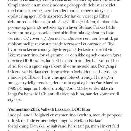
Omplantede en mikroejendom og droppede delvist arbejdet
med røde druer og søgte i stedet mod et renere udtryk, en
opdatering igen, af druesorter, der havde været på Elba i
århundreder. Han søgte altså også tilbage i tiden, til historiske
presse- og gæringsmetoder og nu laver Stefano Farkas både
vermentino og ansonica med skindkontakt og aleatico i sød
version. Og vover sig igen ud i sangiovese i en nær fremtid, på
møjsommeligt rekonstruerede terrasser i et område af Elba,
hvor etruskerne sandsynligvis engang dyrkede druer til vin.
Ikke vermentino, for så gammel er den ikke og selvom den først
nævnes i 1600-tallet, lader vi bare som om den har været Elba
altid, for den egner sig så kønt til øens mesoklima. Dengang i
90erne var Farkas trendy og selvom forholdene er betydeligt
mindre på Elba, er hans vine igen blevet trendy. Hans egen
smag er tydeligt ændret, det er min også og hans San Martino
1999 på magnum holder utroligt godt. Måske er der ikke så
langt fra hans tid i Chianti til tiden på Elba, når det kommer til
stykket.
Vermentino 2015, Valle di Lazzaro, DOC Elba
Inde på land i Bolgheri er vermentino i vælten, men de poppede
udtryk derinde er uendeligt langt fra Stefano Farkas’
fortolkning. Den skal se saltvand, helst tæt på, men i hvert fald