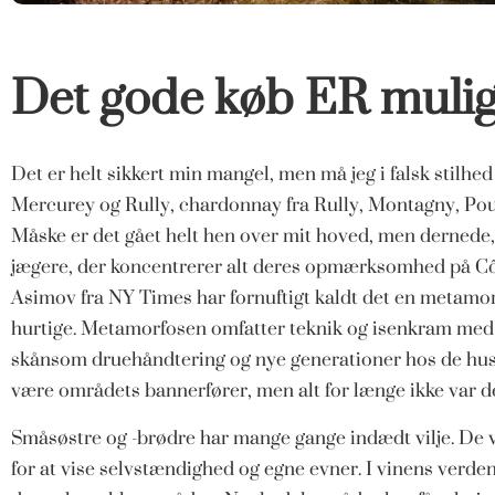
Det gode køb ER mulig
Det er helt sikkert min mangel, men må jeg i falsk stilh
Mercurey og Rully, chardonnay fra Rully, Montagny, Pouil
Måske er det gået helt hen over mit hoved, men dernede, 
jægere, der koncentrerer alt deres opmærksomhed på Côte 
Asimov fra NY Times har fornuftigt kaldt det en metamor
hurtige. Metamorfosen omfatter teknik og isenkram med
skånsom druehåndtering og nye generationer hos de huse,
være områdets bannerfører, men alt for længe ikke var d
Småsøstre og -brødre har mange gange indædt vilje. De vi
for at vise selvstændighed og egne evner. I vinens verden 