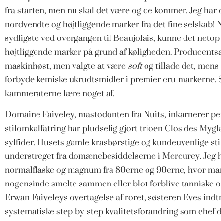
fra starten, men nu skal det være og de kommer. Jeg har 
nordvendte og højtliggende marker fra det fine selskab! N
sydligste ved overgangen til Beaujolais, kunne det net
højtliggende marker på grund af køligheden. Producent
maskinhøst, men valgte at være
soft
og tillade det, mens
forbyde kemiske ukrudtsmidler i premier cru-markerne. 
kammeraterne lære noget af.
Domaine Faiveley, mastodonten fra Nuits, inkarnerer pe
stilomkalfatring har pludselig gjort trioen Clos des Myg
sylfider. Husets gamle krasbørstige og kundeuvenlige sti
understreget fra domænebesiddelserne i Mercurey. Jeg h
normalflaske og magnum fra 80erne og 90erne, hvor man 
nogensinde smelte sammen eller blot forblive tanniske og
Erwan Faiveleys overtagelse af roret, søsteren Eves indt
systematiske step-by-step kvalitetsforandring som chef d