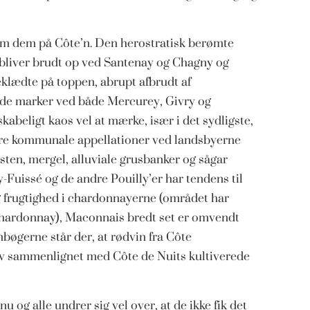
som dem på Côte’n. Den herostratisk berømte
bliver brudt op ved Santenay og Chagny og
eklædte på toppen, abrupt afbrudt af
ede marker ved både Mercurey, Givry og
beligt kaos vel at mærke, især i det sydligste,
dre kommunale appellationer ved landsbyerne
sten, mergel, alluviale grusbanker og sågar
-Fuissé og de andre Pouilly’er har tendens til
g frugtighed i chardonnayerne (området har
 chardonnay), Maconnais bredt set er omvendt
bøgerne står der, at rødvin fra Côte
øv sammenlignet med Côte de Nuits kultiverede
 og alle undrer sig vel over, at de ikke fik det