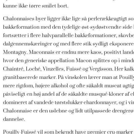
kunne ikke tørre smilet bort.
Chalonnaises byer ligger ikke lige så perlerækkeagtigt 
bakkeformation med den tydelige øst-sydøstvendte side 
fortsætter i flere halvparallelle bakkeformationer, skovb
dalgennemskæringer og med flere stik sydligt eksponer
Montagny. Maconnais er endnu mere kaos, positivt landska
hvor den generiske appellation Macon splittes op i min
Chaintré, Loché, Vinzelles, Fuissé og Vergisson. Her kalk
granitbaserede marker. På vinskolen lærer man at Pouilly
mere rigdom, højere alkohol og ofte såkaldt muscat-agti
påviseligt en høj andel af de såkaldte musqué-kloner af
domineret af vandede tørstslukker-chardonnayer, og i vin
Chalonnaise er den uslebne og lidt utilpassede drenger
dannelse.
Pouilly-Fuissé vil som bekendt have premier cru-marker nu