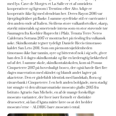
med lys. Cave de Morgex et La Salle er et af områdets
kooperativer og ligesom i Trentino eller Alto Adige er
kooperativ ikke lig med slendrian her. Deres Rayon 2016 var
bjergdugdråber på flaske. I samme syrefriske stil er carricante i
den anden ende af Italien. Siciliens store vulkanfortolker, skarp,
stærkt mineralsk og smertende intens som en stor støvende tør
Saumagen fra Koehler-Ruprecht i Pfalz. Tenuta Terre Neres
Calderara Sottana 2017 er montrachet på riesling fra vulkansk
aske. Skindkontakt tegner tydeligt Daniele Riccis timorasso
kaldet San Leto 2011. Som om piemontesjældenheden
timorasso ikke har tannin, syre og bitterstof nok i sig selv, giver
han den 3-4 dages skindkontakt og får en læderagtig lækkerhed
ud af det. I samme skole, skindkontaktskolen, kom så Possas
Cinqueterre 2017 på hovedsaligt bosco, der også havde fået fire
dages maceration med skindet og blandt andet lagrer på
akacietræ. Den er gådefuldt identisk med landskab, flora og
råvarebank i Cinqueterre. I en helt anden boldgade, men stadig
tør smagte vi den ultraaromatiske moscato giallo 2015 fra
Istituto Agrario San Michele, en af de mange forskellige
moscato-varianter, der hver især formelt er distinkte
druesorter, så Ian d’Agata måtte lære os at det hedder
moscato’erne – ALDRIG bare
moscato
i ental.