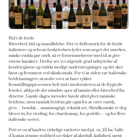
Bid i de hvide
Bitterhed, bid og mundfølelse. Der er fællestræk for de hvide
italienere og selvom beskrivelsen lyder som noget der mærkes,
måske endda gør ondt, så er fornemmelserne med til at give
vinene karakter. Derfor ser vi i stigende grad udnyttelse af
kendetegnene og endda modige understregninger og det sker
først og fremmest ved skinkontakt. For ti år siden var italienske
hvidvinsmagere så stolte over at have rykket
fremstillingsprocessen helt ind i moderniteten at de frygtede
fenoler, afskyede det mindste spor af tannin eller bitterhed fra
druerne. Gamle dages metoder havde altid givet tanniske
hvidvine, men tannisk hvidvin går også for at være rustik,
grov… bondsk… amatøragtigt, teknisk set. Skindkontakt er dog
blevet in, for riesling, for chardonnay, for godello… og for flere
italienske sorter.
Prié er en af landets virkelige rariteter med pt. ca. 25 ha. Valle
d’Aostas grønne stolthed og elsker af alpeluft, kølighed, pænt