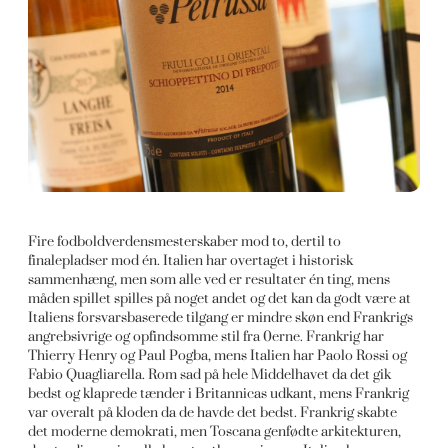
Fire fodboldverdensmesterskaber mod to, dertil to
finalepladser mod én. Italien har overtaget i historisk
sammenhæng, men som alle ved er resultater én ting, mens
måden spillet spilles på noget andet og det kan da godt være at
Italiens forsvarsbaserede tilgang er mindre skøn end Frankrigs
angrebsivrige og opfindsomme stil fra 0erne. Frankrig har
Thierry Henry og Paul Pogba, mens Italien har Paolo Rossi og
Fabio Quagliarella. Rom sad på hele Middelhavet da det gik
bedst og klaprede tænder i Britannicas udkant, mens Frankrig
var overalt på kloden da de havde det bedst. Frankrig skabte
det moderne demokrati, men Toscana genfødte arkitekturen,