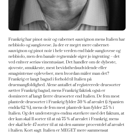
Frankrig har pinot-noir og cabernet-sauvignon mens Italien har
nebbiolo og sangiovese. Ja der er meget mere cabernet-
sauvignon og pinot noir i hele verden end både sangiovese og
nebbiolo, men den banale regnemåde siger jo ingenting – det
ved enhver seriøs vinentusiast. Det handler om de dybeste,
sjoveste, smukkeste, mest bevidsthedsudvidende eller
smagsintense oplevelser, men hvordan måler man det?
Frankrig er langt bagud i forhold til Italien på
druemangfoldighed. Alene antallet af registrerede druesorter
sætter Frankrig bagud, mens Frankrig faktisk også er
domineret af langt færre druesorter end Italien. De fem mest
plantede druesorter i Frankrig fylder 50 % af arealet (i Spanien
endda 62 %), mens de fem mest plantede kun fylder 25 % i
Italien. Og det understreges endnu stærkere med det faktum, at
der kun skal 11 sorter til at nå 75 % af arealet i Frankrig, mens
der skal hele 47 sorter til at nå den samme procentdel af arealet
i Italien. Kort sagt: Italien er MEGET mere sammensat