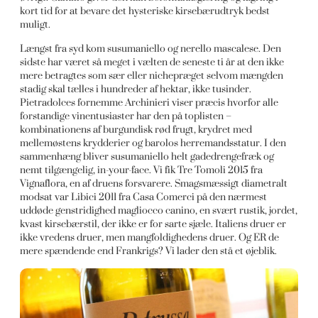
kort tid for at bevare det hysteriske kirsebærudtryk bedst
muligt.
Længst fra syd kom susumaniello og nerello mascalese. Den
sidste har været så meget i vælten de seneste ti år at den ikke
mere betragtes som sær eller nichepræget selvom mængden
stadig skal tælles i hundreder af hektar, ikke tusinder.
Pietradolces fornemme Archinieri viser præcis hvorfor alle
forstandige vinentusiaster har den på toplisten –
kombinationens af burgundisk rød frugt, krydret med
mellemøstens krydderier og barolos herremandsstatur. I den
sammenhæng bliver susumaniello helt gadedrengefræk og
nemt tilgængelig, in-your-face. Vi fik Tre Tomoli 2015 fra
Vignaflora, en af druens forsvarere. Smagsmæssigt diametralt
modsat var Libici 2011 fra Casa Comerci på den nærmest
uddøde genstridighed magliocco canino, en svært rustik, jordet,
kvast kirsebærstil, der ikke er for sarte sjæle. Italiens druer er
ikke vredens druer, men mangfoldighedens druer. Og ER de
mere spændende end Frankrigs? Vi lader den stå et øjeblik.