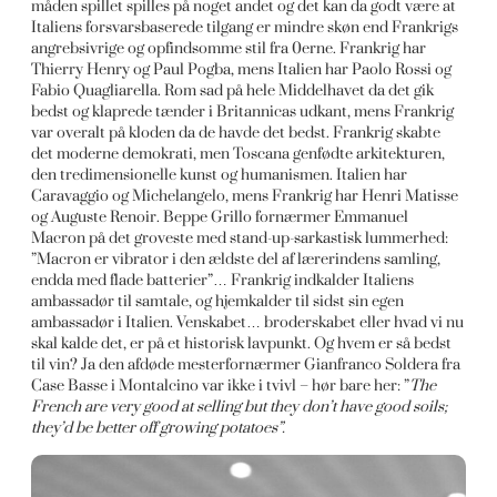
måden spillet spilles på noget andet og det kan da godt være at
Italiens forsvarsbaserede tilgang er mindre skøn end Frankrigs
angrebsivrige og opfindsomme stil fra 0erne. Frankrig har
Thierry Henry og Paul Pogba, mens Italien har Paolo Rossi og
Fabio Quagliarella. Rom sad på hele Middelhavet da det gik
bedst og klaprede tænder i Britannicas udkant, mens Frankrig
var overalt på kloden da de havde det bedst. Frankrig skabte
det moderne demokrati, men Toscana genfødte arkitekturen,
den tredimensionelle kunst og humanismen. Italien har
Caravaggio og Michelangelo, mens Frankrig har Henri Matisse
og Auguste Renoir. Beppe Grillo fornærmer Emmanuel
Macron på det groveste med stand-up-sarkastisk lummerhed:
”Macron er vibrator i den ældste del af lærerindens samling,
endda med flade batterier”… Frankrig indkalder Italiens
ambassadør til samtale, og hjemkalder til sidst sin egen
ambassadør i Italien. Venskabet… broderskabet eller hvad vi nu
skal kalde det, er på et historisk lavpunkt. Og hvem er så bedst
til vin? Ja den afdøde mesterfornærmer Gianfranco Soldera fra
Case Basse i Montalcino var ikke i tvivl – hør bare her: ”
The
French are very good at selling but they don’t have good soils;
they’d be better off growing potatoes”.