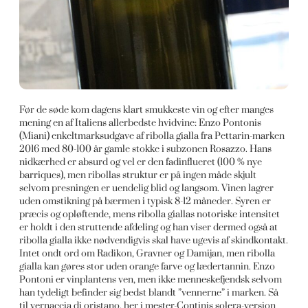
Før de søde kom dagens klart smukkeste vin og efter manges
mening en af Italiens allerbedste hvidvine: Enzo Pontonis
(Miani) enkeltmarksudgave af ribolla gialla fra Pettarin-marken
2016 med 80-100 år gamle stokke i subzonen Rosazzo. Hans
nidkærhed er absurd og vel er den fadinflueret (100 % nye
barriques), men ribollas struktur er på ingen måde skjult
selvom presningen er uendelig blid og langsom. Vinen lagrer
uden omstikning på bærmen i typisk 8-12 måneder. Syren er
præcis og opløftende, mens ribolla giallas notoriske intensitet
er holdt i den struttende afdeling og han viser dermed også at
ribolla gialla ikke nødvendigvis skal have ugevis af skindkontakt.
Intet ondt ord om Radikon, Gravner og Damijan, men ribolla
gialla kan gøres stor uden orange farve og lædertannin. Enzo
Pontoni er vinplantens ven, men ikke menneskefjendsk selvom
han tydeligt befinder sig bedst blandt ”vennerne” i marken. Så
til vernaccia di oristano, her i mester-Continis solera-version