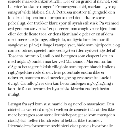
seneste markedsankomst, 2011. Der er en grund til navnet, som
betyder ”at skære tungen”. Fremragende bid, markant syre og
smag af vilde blåbær. Sà. A. Petrussa mestrer til gengæld den
locale schioppettino di prepotto med den udtalte sorte
peberlugt, der trækker klare spor til syrah stilistisk. På vej mod
syd gennem støvleskaftet passerer man sangioveses hjemland…
eller det de fleste tror, er dens hjemland og der er en af dens
mest nære slægtninge, ciliegiolo, muligvis far eller mor til
sangiovese, på vej tilbage i rampelyset, både som hjælpedrue og
som solodrue, specielt ude ved kysten i den sydvestlige del af
Toscana. Antonio Camillo må betegnes som ekspert i druen
med udgangspunkt i marker ved Manciano i Maremma. Ian
d’Agata betragter faktisk ciliegiolo som toptre blandt Italiens
rigtig sjældne røde druer, hvis potentiale endnu ikke er
udnyttet, sammen med tazzelenghe og cesanese fra Lazio i
øvrigt. Camillo giver den kun betontanksgæring og lagring i
kort tid for at bevare det hysteriske kirsebærudtryk bedst
muligt.
Længst fra syd kom susumaniello og nerello mascalese. Den
sidste har været så meget i vælten de seneste ti år at den ikke
mere betragtes som sær eller nichepræget selvom mængden
stadig skal tælles i hundreder af hektar, ikke tusinder.
Pietradolces fornemme Archinieri viser præcis hvorfor alle