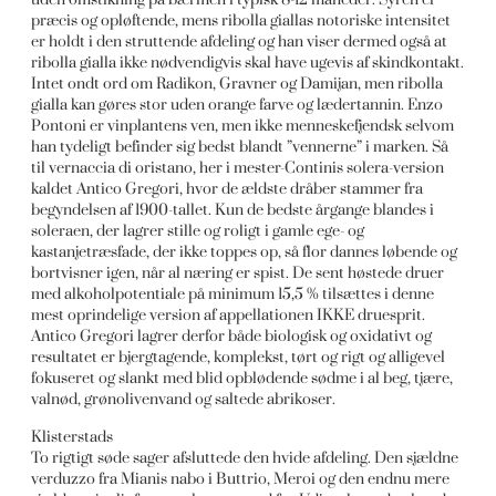
præcis og opløftende, mens ribolla giallas notoriske intensitet
er holdt i den struttende afdeling og han viser dermed også at
ribolla gialla ikke nødvendigvis skal have ugevis af skindkontakt.
Intet ondt ord om Radikon, Gravner og Damijan, men ribolla
gialla kan gøres stor uden orange farve og lædertannin. Enzo
Pontoni er vinplantens ven, men ikke menneskefjendsk selvom
han tydeligt befinder sig bedst blandt ”vennerne” i marken. Så
til vernaccia di oristano, her i mester-Continis solera-version
kaldet Antico Gregori, hvor de ældste dråber stammer fra
begyndelsen af 1900-tallet. Kun de bedste årgange blandes i
soleraen, der lagrer stille og roligt i gamle ege- og
kastanjetræsfade, der ikke toppes op, så flor dannes løbende og
bortvisner igen, når al næring er spist. De sent høstede druer
med alkoholpotentiale på minimum 15,5 % tilsættes i denne
mest oprindelige version af appellationen IKKE druesprit.
Antico Gregori lagrer derfor både biologisk og oxidativt og
resultatet er bjergtagende, komplekst, tørt og rigt og alligevel
fokuseret og slankt med blid opblødende sødme i al beg, tjære,
valnød, grønolivenvand og saltede abrikoser.
Klisterstads
To rigtigt søde sager afsluttede den hvide afdeling. Den sjældne
verduzzo fra Mianis nabo i Buttrio, Meroi og den endnu mere