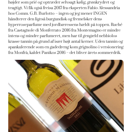
højder som prié og optræder selvsagt kølig, grønkrydret og
teagtigt. Vi fik også freisa 2017 fra eksperten Fabio Alessandria
hos Comm. G.B. Burlotto – ingen og jeg mener INGEN
håndterer den ligeså burgundisk og fremelsker dens
hyperroseparfume med jordbæressens hældt på toppen. Ruché
fra Castagnole di Monferrato 2016 fra Montemagno er mindre
intens og mindre parfumeret, men har til gengæld nebbiolos
krasse tannin på grund af især højt antal kerner. Uden tannin og
spankulerende som en gadedreng kom grignolino i versionering
fra Monfrà, kaldet Panikos 2016 – det bliver årets sommerdrik.