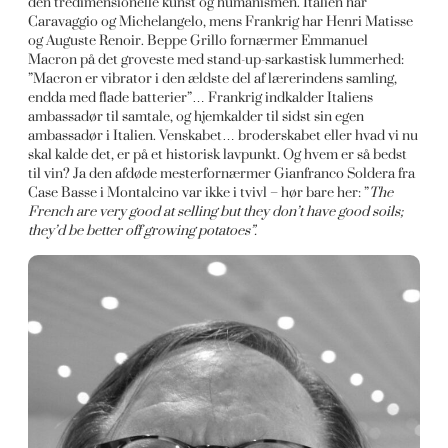
den tredimensionelle kunst og humanismen. Italien har
Caravaggio og Michelangelo, mens Frankrig har Henri Matisse
og Auguste Renoir. Beppe Grillo fornærmer Emmanuel
Macron på det groveste med stand-up-sarkastisk lummerhed:
”Macron er vibrator i den ældste del af lærerindens samling,
endda med flade batterier”… Frankrig indkalder Italiens
ambassadør til samtale, og hjemkalder til sidst sin egen
ambassadør i Italien. Venskabet… broderskabet eller hvad vi nu
skal kalde det, er på et historisk lavpunkt. Og hvem er så bedst
til vin? Ja den afdøde mesterfornærmer Gianfranco Soldera fra
Case Basse i Montalcino var ikke i tvivl – hør bare her: ”
The
French are very good at selling but they don’t have good soils;
they’d be better off growing potatoes”.