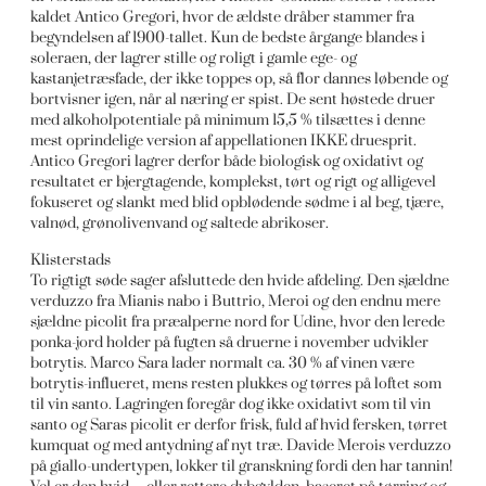
kaldet Antico Gregori, hvor de ældste dråber stammer fra
begyndelsen af 1900-tallet. Kun de bedste årgange blandes i
soleraen, der lagrer stille og roligt i gamle ege- og
kastanjetræsfade, der ikke toppes op, så flor dannes løbende og
bortvisner igen, når al næring er spist. De sent høstede druer
med alkoholpotentiale på minimum 15,5 % tilsættes i denne
mest oprindelige version af appellationen IKKE druesprit.
Antico Gregori lagrer derfor både biologisk og oxidativt og
resultatet er bjergtagende, komplekst, tørt og rigt og alligevel
fokuseret og slankt med blid opblødende sødme i al beg, tjære,
valnød, grønolivenvand og saltede abrikoser.
Klisterstads
To rigtigt søde sager afsluttede den hvide afdeling. Den sjældne
verduzzo fra Mianis nabo i Buttrio, Meroi og den endnu mere
sjældne picolit fra præalperne nord for Udine, hvor den lerede
ponka-jord holder på fugten så druerne i november udvikler
botrytis. Marco Sara lader normalt ca. 30 % af vinen være
botrytis-influeret, mens resten plukkes og tørres på loftet som
til vin santo. Lagringen foregår dog ikke oxidativt som til vin
santo og Saras picolit er derfor frisk, fuld af hvid fersken, tørret
kumquat og med antydning af nyt træ. Davide Merois verduzzo
på giallo-undertypen, lokker til granskning fordi den har tannin!