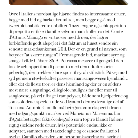
Ovre i Italiens nordøstlige hjørne findes to interessante druer,
begge med bid og barket brutalitet, men begge også med
tweetuldshabitklædte nobilitet. Tazzelenghe og schioppettino
di prepotto er ikke i familie selvom man skulle tro det. Conte
d’Attimis Maniago er virtuoser med druen, der lagrer
forbløffende godt afspejlet i det faktum at huset sendte sin
seneste markedsankomst, 2011. Der er en grund til navnet, som
betyder ”at skære tungen”. Fremragende bid, markant syre og
smag af vilde blåbær. Sà. A. Petrussa mestrer til gengæld den
locale schioppettino di prepotto med den udtalte sorte
peberlugt, der trækker klare spor til syrah stilistisk. På vej mod
syd gennem støvleskaftet passerer man sangioveses hjemland…
eller det de fleste tror, er dens hjemland og der er en af dens
mest nære slægtninge, ciliegiolo, muligvis far eller mor til
sangiovese, på vej tilbage i rampelyset, både som hjælpedrue og
som solodrue, specielt ude ved kysten i den sydvestlige del af
Toscana. Antonio Camillo må betegnes som ekspert i druen
med udgangspunkt i marker ved Manciano i Maremma. Ian
d’Agata betragter faktisk ciliegiolo som toptre blandt Italiens
rigtig sjældne røde druer, hvis potentiale endnu ikke er
udnyttet, sammen med tazzelenghe og cesanese fra Lazio i
øvrigt. Camillo giver den kun betontanksgæring og lagring i