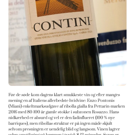
Før de søde kom dagens klart smukkeste vin og efter manges
mening en af Italiens allerbedste hvidvine: Enzo Pontonis
(Miani) enkeltmarksudgave af ribolla gialla fra Pettarin-marken
2016 med 80-100 år gamle stokke i subzonen Rosazzo. Hans
nidkærhed er absurd og vel er den fadinflueret (100 % nye
barriques), men ribollas struktur er på ingen måde skjult
selvom presningen er uendelig blid og langsom. Vinen lagrer
uden omstikning på bærmen i typisk 8-12 måneder. Syren er