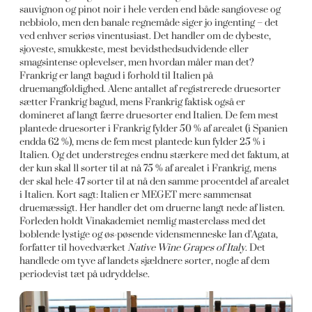
sauvignon og pinot noir i hele verden end både sangiovese og
nebbiolo, men den banale regnemåde siger jo ingenting – det
ved enhver seriøs vinentusiast. Det handler om de dybeste,
sjoveste, smukkeste, mest bevidsthedsudvidende eller
smagsintense oplevelser, men hvordan måler man det?
Frankrig er langt bagud i forhold til Italien på
druemangfoldighed. Alene antallet af registrerede druesorter
sætter Frankrig bagud, mens Frankrig faktisk også er
domineret af langt færre druesorter end Italien. De fem mest
plantede druesorter i Frankrig fylder 50 % af arealet (i Spanien
endda 62 %), mens de fem mest plantede kun fylder 25 % i
Italien. Og det understreges endnu stærkere med det faktum, at
der kun skal 11 sorter til at nå 75 % af arealet i Frankrig, mens
der skal hele 47 sorter til at nå den samme procentdel af arealet
i Italien. Kort sagt: Italien er MEGET mere sammensat
druemæssigt. Her handler det om druerne langt nede af listen.
Forleden holdt Vinakademiet nemlig masterclass med det
boblende lystige og øs-pøsende vidensmenneske Ian d’Agata,
forfatter til hovedværket
Native Wine Grapes of Italy
. Det
handlede om tyve af landets sjældnere sorter, nogle af dem
periodevist tæt på udryddelse.