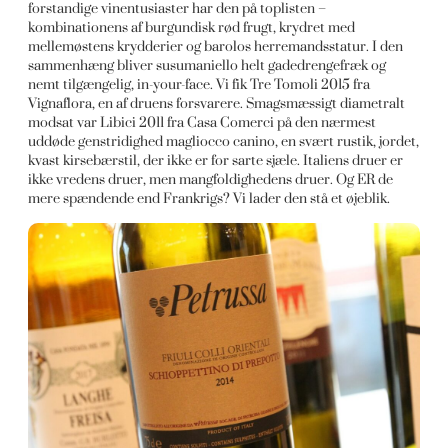
forstandige vinentusiaster har den på toplisten –
kombinationens af burgundisk rød frugt, krydret med
mellemøstens krydderier og barolos herremandsstatur. I den
sammenhæng bliver susumaniello helt gadedrengefræk og
nemt tilgængelig, in-your-face. Vi fik Tre Tomoli 2015 fra
Vignaflora, en af druens forsvarere. Smagsmæssigt diametralt
modsat var Libici 2011 fra Casa Comerci på den nærmest
uddøde genstridighed magliocco canino, en svært rustik, jordet,
kvast kirsebærstil, der ikke er for sarte sjæle. Italiens druer er
ikke vredens druer, men mangfoldighedens druer. Og ER de
mere spændende end Frankrigs? Vi lader den stå et øjeblik.