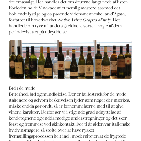
druemæssigt. Her handler det om druerne langt nede af listen.
Forleden holdt Vinakademiet nemlig masterclass med det
boblende lystige og øs-pøsende vidensmenneske Ian d’Agata,
forfatter til hovedværket
Native Wine Grapes of Italy
. Det
handlede om tyve af landets sjældnere sorter, nogle af dem
periodevist tæt på udryddelse.
Bid i de hvide
Bitterhed, bid og mundfølelse. Der er fællestræk for de hvide
italienere og selvom beskrivelsen lyder som noget der mærkes,
måske endda gør ondt, så er fornemmelserne med til at give
vinene karakter. Derfor ser vi i stigende grad udnyttelse af
kendetegnene og endda modige understregninger og det sker
først og fremmest ved skinkontakt. For ti år siden var italienske
hvidvinsmagere så stolte over at have rykket
fremstillingsprocessen helt ind i moderniteten at de frygtede