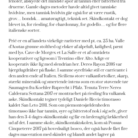
fenoler, afskyede det mindste spor af tannin eller bitterhed fra
druerne. Gamle dages metoder havde altid givet tanniske
hvidvine, men tannisk hvidvin går også for at være rustik,
grov… bondsk… amatøragtigt, teknisk set. Skindkontakt er dog
blevet in, for riesling, for chardonnay, for godello… og for flere
italienske sorter.
Prié er en af landets virkelige rariteter med pt. ca. 25 ha. Valle
d’Aostas grønne stolthed og elsker af alpeluft, kølighed, pænt
med lys. Cave de Morgex et La Salle er et af områdets
kooperativer og ligesom i Trentino eller Alto Adige er
kooperativ ikke lig med slendrian her. Deres Rayon 2016 var
bjergdugdråber på flaske. I samme syrefriske stil er carricante i
den anden ende af Italien. Siciliens store vulkanfortolker, skarp,
stærkt mineralsk og smertende intens som en stor støvende tør
Saumagen fra Koehler-Ruprecht i Pfalz. Tenuta Terre Neres
Calderara Sottana 2017 er montrachet på riesling fra vulkansk
aske. Skindkontakt tegner tydeligt Daniele Riccis timorasso
kaldet San Leto 2011. Som om piemontesjældenheden
timorasso ikke har tannin, syre og bitterstof nok i sig selv, giver
han den 3-4 dages skindkontakt og får en læderagtig lækkerhed
ud af det. I samme skole, skindkontaktskolen, kom så Possas
Cinqueterre 2017 på hovedsaligt bosco, der også havde fået fire
dages maceration med skindet og blandt andet lagrer på