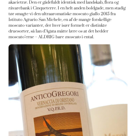
akacietræ. Den er gådefuldt identisk med landskab, flora og
råvarebank i Cinqueterre. I en helt anden boldgade, men stadig
tør smagte vi den ultraaromatiske moscato giallo 2015 fra
Istituto Agrario San Michele, en af de mange forskellige
moscato-varianter, der hver især formelt er distinkte
druesorter, så Ian d’Agata måtte lære os at det hedder
moscato’erne – ALDRIG bare
moscato
i ental.