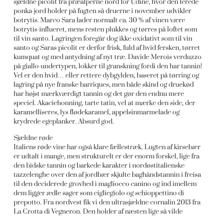
sjældne picolit fra præalperne nord for Udine, hvor den lerede
ponka-jord holder på fugten så druerne i november udvikler
botrytis. Marco Sara lader normalt ca. 30 % af vinen være
botrytis-influeret, mens resten plukkes og tørres på loftet som
til vin santo. Lagringen foregår dog ikke oxidativt som til vin
santo og Saras picolit er derfor frisk, fuld af hvid fersken, tørret
kumquat og med antydning af nyt træ. Davide Merois verduzzo
på giallo-undertypen, lokker til granskning fordi den har tannin!
Vel er den hvid… eller rettere dybgylden, baseret på tørring og
lagring på nye franske barriques, men både skind og druekød
har højst mærkværdigt tannin og det gør den endnu mere
speciel. Akaciehonning, tarte tatin, vel at mærke den side, der
karamelliseres, lys flødekaramel, appelsinmarmelade og
krydrede egeplanker. Absurd god.
Sjældne røde
Italiens røde vine har også klare fællestræk. Lugten af kirsebær
er udtalt i mange, men strukturelt er der enorm forskel, lige fra
den bidske tannin og barkede karakter i nordøstitalienske
tazzelenghe over den af jordbær skjulte baghåndstannin i freisa
til den deciderede grovhed i magliocco canino og ind imellem
dem ligger ædle sager som cigliegiolo og schioppettino di
prepotto. Fra nordvest fik vi den ultrasjældne cornalin 2013 fra
La Crotta di Vegneron. Den holder af næsten lige så vilde