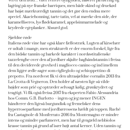
Vel er den hvid… eller rettere dybgylden, baseret på tørring og
lagring på nye franske barriques, men både skind og druekød
har højst mærkværdigt tannin og det gør den endnu mere
speciel. Akaciehonning, tarte tatin, vel at mærke den side, der
karamelliseres, lys flødekaramel, appelsinmarmelade og
krydrede egeplanker. Absurd god.
Sjældne røde
Italiens røde vine har også klare fællestræk. Lugten af kirsebær
er udtalt i mange, men strukturelt er der enorm forskel, lige fra
den bidske tannin og barkede karakter i nordøstitalienske
tazzelenghe over den af jordbær skjulte baghåndstannin i freisa
til den deciderede grovhed i magliocco canino og ind imellem
dem ligger ædle sager som cigliegiolo og schioppettino di
prepotto. Fra nordvest fik vi den ultrasjældne cornalin 2013 fra
La Crotta di Vegneron. Den holder af næsten lige så vilde
højder som prié og optræder selvsagt kølig, grønkrydret og
teagtigt. Vi fik også freisa 2017 fra eksperten Fabio Alessandria
hos Comm. G.B. Burlotto – ingen og jeg mener INGEN
håndterer den ligeså burgundisk og fremelsker dens
hyperroseparfume med jordbæressens hældt på toppen. Ruché
fra Castagnole di Monferrato 2016 fra Montemagno er mindre
intens og mindre parfumeret, men har til gengæld nebbiolos
krasse tannin på grund af især højt antal kerner. Uden tannin og