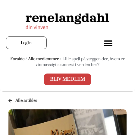
Log In
Forside
/
Alle medlemmer
/ Lille spejl på væggen der, hvem er
vinmæssigt skønnest i verden her?
BLIV MEDLEM
Alle artikler