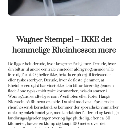
Wagner Stempel – IKKE det
hemmelige Rheinhessen mere
De ligger helt derude, hvor kragerne får hjemve. Derude, hvor
din biltur til andre centrale vinsteder aldrig nogensinde ville
føre dig forbi. Og heller ikke, hvis du er på vej til feriesteder
eller tyske storbyer. Derude, hvor de fleste glemmer, at
Rheinhessen også har vinstokke. Din biltur fører dig gennem
flade åbne typisk midttyske kornmarker, hvis du starter i
Wonnegaus kendte byer som Westhofen eller Roter Hangs
Nierstein på Rhinens vestside. Du skal mod vest. Først er der
rheinhessensk kerneland, så kommer der sporadiske vinmarker
omkring enkeltlandsbyer, men landskabet flader ud og kedelige
landbrugsafgrøder tager over og lige pludselig, efter ca. 30
kilometer, hæver en klump sig knapt 100 meter over det