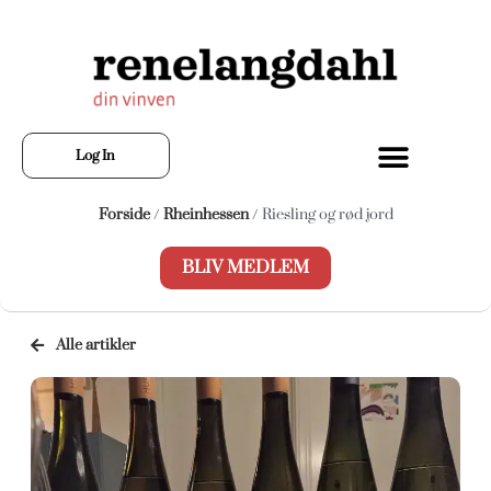
Log In
Forside
/
Rheinhessen
/ Riesling og rød jord
BLIV MEDLEM
Alle artikler