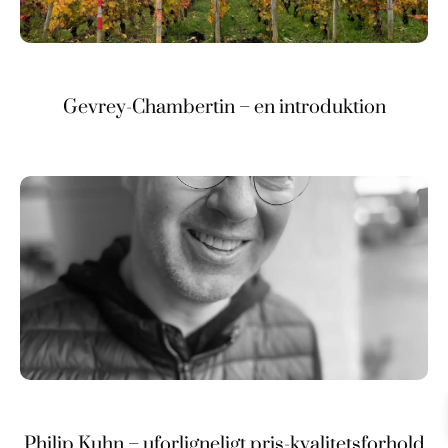
Gevrey-Chambertin – en introduktion
Philip Kuhn – uforligneligt pris-kvalitetsforhold