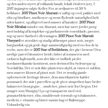
og den anden styret af vulkansk basalt, lokalt tituleret jory. I
2017-årgangen valgte Kelley Fox at nedjustere til 50 %
helklaser.
2017 Pinot Noir Ahurani
er saftig og cool, pakket med
ribs og hindbær, mælkesyre og nemt flydende naturlighed helt
uden kanter, og alligevel med masser af karakter.
2017 Pinot
Noir Mirabai
minder om Ahurani, men har mere jordet præg
med indslag af komplekse og parfumerede rosenblade, pæoner,
røg og mere fasthed i eftersmagen.
2017 Pinot Noir Maresh
Vineyard
er storslået og stadig afdæmpet pinot noir, meget
burgundisk og på gode dage sammenlignelig med en clos de la
roche, men det er
2017 Star of Bethlehem
, der går i benene! Den
særlige parcel blomstrer hvidt i løbet af sommeren med
væksten fuglemælk, som slet ikke er indfødt på det
nordamerikanske kontinent, men derimod fra Sydeuropa og
Nordafrika. Det er nok ikke planternes skyld, at vinen er sublim,
men snarere klonen af pinot noir. Det er nemlig gamle
opformerede heritage-kloner, dem amerikanerne kalder
pommard, der står i parcellen og de giver simpethen bare bedre
balanceret bourgogne… øøøh hov, pinot noir fra Oregon. Det
smager som Musigny! Lys og transparent med viol,
granatæblekerner, ribs, smuldrende træstub og tobaksnoter,
medicin, c-vitamin og bister tannin bag et fløjlstæppe.
Vidunderlig vin