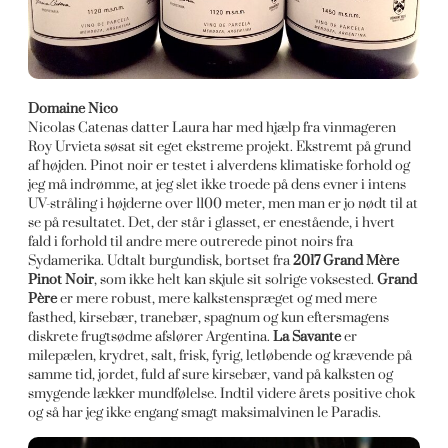
Domaine Nico
Nicolas Catenas datter Laura har med hjælp fra vinmageren
Roy Urvieta søsat sit eget ekstreme projekt. Ekstremt på grund
af højden. Pinot noir er testet i alverdens klimatiske forhold og
jeg må indrømme, at jeg slet ikke troede på dens evner i intens
UV-stråling i højderne over 1100 meter, men man er jo nødt til at
se på resultatet. Det, der står i glasset, er enestående, i hvert
fald i forhold til andre mere outrerede pinot noirs fra
Sydamerika. Udtalt burgundisk, bortset fra
2017 Grand Mère
Pinot Noir
, som ikke helt kan skjule sit solrige voksested.
Grand
Père
er mere robust, mere kalkstenspræget og med mere
fasthed, kirsebær, tranebær, spagnum og kun eftersmagens
diskrete frugtsødme afslører Argentina.
La Savante
er
milepælen, krydret, salt, frisk, fyrig, letløbende og krævende på
samme tid, jordet, fuld af sure kirsebær, vand på kalksten og
smygende lækker mundfølelse. Indtil videre årets positive chok
og så har jeg ikke engang smagt maksimalvinen le Paradis.