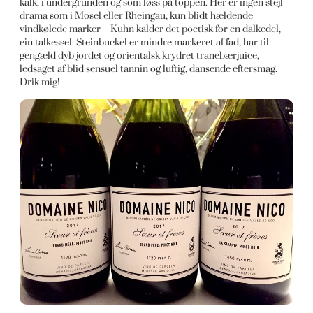
kalk, i undergrunden og som løss på toppen. Her er ingen stejl
drama som i Mosel eller Rheingau, kun blidt hældende
vindkølede marker – Kuhn kalder det poetisk for en dalkedel,
ein talkessel. Steinbuckel er mindre markeret af fad, har til
gengæld dyb jordet og orientalsk krydret tranebærjuice,
ledsaget af blid sensuel tannin og luftig, dansende eftersmag.
Drik mig!