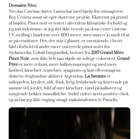
Domaine Nico
Nicolas Catenas datter Laura har med hjælp fra vinmageren
Roy Urvieta søsat sit eget ekstreme projekt. Ekstremt på grund
af højden. Pinot noir er testet i alverdens klimatiske forhold og
jeg må indrømme, at jeg slet ikke troede på dens evner i intens
UV-stråling i højderne over 1100 meter, men man er jo nødt til at
se på resultatet. Det, der står i glasset, er enestående, i hvert
fald i forhold til andre mere outrerede pinot noirs fra
Sydamerika. Udtalt burgundisk, bortset fra
2017 Grand Mère
Pinot Noir
, som ikke helt kan skjule sit solrige voksested.
Grand
Père
er mere robust, mere kalkstenspræget og med mere
fasthed, kirsebær, tranebær, spagnum og kun eftersmagens
diskrete frugtsødme afslører Argentina.
La Savante
er
milepælen, krydret, salt, frisk, fyrig, letløbende og krævende på
samme tid, jordet, fuld af sure kirsebær, vand på kalksten og
smygende lækker mundfølelse. Indtil videre årets positive chok
og så har jeg ikke engang smagt maksimalvinen le Paradis.