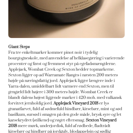
Giant Steps
Fra tre enkeltmarker kommer pinot noir i tydelig
bourgogneskole, med anvendelse af helklasegæring i varierende
procenter og først og fremmest styr på egefadsmængderne.
Applejack, Wombat Creek og Sexton hedder topmarkerne.
Sexton ligger op ad Warramate Ranges i næsten 200 meters
højde på næringsfattig jord. Applejack ligger længere inde i
Yarra-dalen, umiddelbart lidt varmere end Sexton, men til
gengæld lidt højere i 300 meters højde. Wombat Creek er
blandt dalens højest liggende marker i 420 moh. med vulkansk
forvitret jernholdig jord.
Applejack Vineyard 2018
er lys
granatfarvet, fuld af sødmefuld hindbær, kirsebær, mint og sød
basilkum, sursød i smagen på den gode måde, brysk syre og let
karsekrydret (stilkene) og røget eftersmag.
Sexton Vineyard
2018
mere mørk, underjordisk, fuld af rødbede, fladtrådt
kirsebær og hindbær på jordgulv, blodappelsin og sødlig