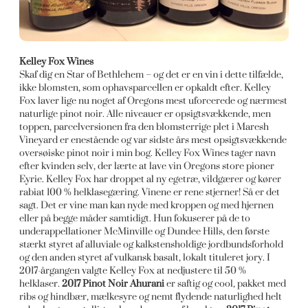
Kelley Fox Wines
Skaf dig en Star of Bethlehem – og det er en vin i dette tilfælde,
ikke blomsten, som ophavsparcellen er opkaldt efter. Kelley
Fox laver lige nu noget af Oregons mest uforcerede og nærmest
naturlige pinot noir. Alle niveauer er opsigtsvækkende, men
toppen, parcelversionen fra den blomsterrige plet i Maresh
Vineyard er enestående og var sidste års mest opsigtsvækkende
oversøiske pinot noir i min bog. Kelley Fox Wines tager navn
efter kvinden selv, der lærte at lave vin Oregons store pioner
Eyrie. Kelley Fox har droppet al ny egetræ, vildgærer og kører
rabiat 100 % helklasegæring. Vinene er rene stjerner! Så er det
sagt. Det er vine man kan nyde med kroppen og med hjernen
eller på begge måder samtidigt. Hun fokuserer på de to
underappellationer McMinville og Dundee Hills, den første
stærkt styret af alluviale og kalkstensholdige jordbundsforhold
og den anden styret af vulkansk basalt, lokalt tituleret jory. I
2017-årgangen valgte Kelley Fox at nedjustere til 50 %
helklaser.
2017 Pinot Noir Ahurani
er saftig og cool, pakket med
ribs og hindbær, mælkesyre og nemt flydende naturlighed helt