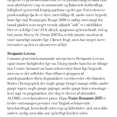
dirigent/IT-professorudseende er en modsætning til hans vine,
som altid bærer i sig en summende og flaksende kolibriflugt,
luftighed og æterisk frugtig parfume og det gør Tortochots to
prisfornuftige (ja de er dyre, men billige ift. andre mere hypede
huse lige nu). Bourgogne Rouge 2018 er saftig, men langt fra
banal pjasket som meget trendy såkaldt ”saft” er i øjeblikket.
Her er tydeligt Côte d’Or-aftryk, spagnum og kernekraft, vid og
bid, mens Morey-St.-Denis 2017 fra et lidt mindre modent år
viser naturligt mindre lige-i-fjæset-frugt, men har meget mere
intensitet og den er uforstyrret af fad.
Benjamin Leroux
I samme generisk-kommunale niveau laver Benjamin Leroux
også vinøse farligheder lige nu. Da jeg mødte ham for år tilbage
hos Comte Armand var hans soloeventyr først lige begyndt,
men nu er det udfoldet. Han tilhører gruppen af
antidogmatikere (hvis dogmatikere overhovedet efterhånden
findes i Bourgogne), der nogle gange bruger mange stilke, andre
gange ingen, nogle gange pigeage, andre gange kun remontage –
kort sagt en pragmatiker, der dog er drevet af slutmålet:
ALDRIG overekstraheret pinot. Hans
Vosne-Romanée 2017
er
bedre end manges premier cru! Magisk selvkørende
kirsebærfrugt, kernekraft uden røg og falbelader, sød, men ikke
sukret, syrlig, men ikke sur og heftigt krydret uden