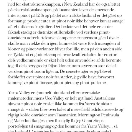
ned for ekstraktionsknappen, i New Zealand har de også lettet
på ekstraktionsknappen, på Tasmanien laver de smertende
intens pinot på 12 % og på det australske fastland er det gået op
for mange producenter, at pinot noir ikke behøver kun at smage
af tebutikkens frugtolier. Det bedste ved det hele er, at der
faktisk stadig er distinkte stilforskelle ved verdens pinot-
områders udtryk. Advarselslamperne er nærmest gået i dvale –
skulle man vække dem igen, kunne det være fordi mængden af
kloner og pinot-varianter bliver for lille, men på den anden side
er Tyskland et godt eksempel, hvor kvalitetsløftet for en stor
dels vedkommende er sket helt uden anvendelse af de berømte
(og til dels berygtede) Dijon-kloner, som styrer en stor del af
verdens pinot-boom lige nu. De seneste uger er jeg blevet
forbløffet over pinot noir fra steder, jeg ville have forsvoret
kunne give pinot-finesse, pinot-pieta og pinot-purisme.
Yarra Valley er gammelt pinotland efter oversøiske
målemetoder, mens Uco Valley er helt nyt land. Australiens
sjoveste pinot noir er slet ikke kommet fra Yarra de sidste
mange år – dalen blev overhalet af mere friskhedsfokuserede og
rigtigt kolde områder som Tasmanien, Mornington Peninsula
og Macedon Ranges, men for nylig fik jeg Giant Steps-
porteføljen til smagning og den kommer fra Yarra Valley… så
det basker! I Argentina laver de imponerende pinot noir i