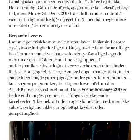
banal pjasket som meget trendy såkaldt ”saft” er i øjeblikket.
Her er tydeligt Côte d’Or-aftryk, spagnum og kernekraft, vid og
bid, mens Morey-St.-Denis 2017 fra et lidt mindre modent år
viser naturligt mindre lige-i-fjæset-frugt, men har meget mere
intensitet og den er uforstyrret af fad.
Benjamin Leroux
I samme generisk-kommunale niveau laver Benjamin Leroux
også vinøse farligheder lige nu. Da jeg mødte ham for år tilbage
hos Comte Armand var hans soloeventyr først lige begyndt,
men nu er det udfoldet. Han tilhører gruppen af
antidogmatikere (hvis dogmatikere overhovedet efterhånden
findes i Bourgogne), der nogle gange bruger mange stilke, andre
gange ingen, nogle gange pigeage, andre gange kun remontage –
kort sagt en pragmatiker, der dog er drevet af slutmålet:
ALDRIG overekstraheret pinot. Hans
Vosne-Romanée 2017
er
bedre end manges premier cru! Magisk selvkørende
kirsebærfrugt, kernekraft uden røg og falbelader, sød, men ikke
sukret, syrlig, men ikke sur og heftigt krydret uden
gumpetunghed.