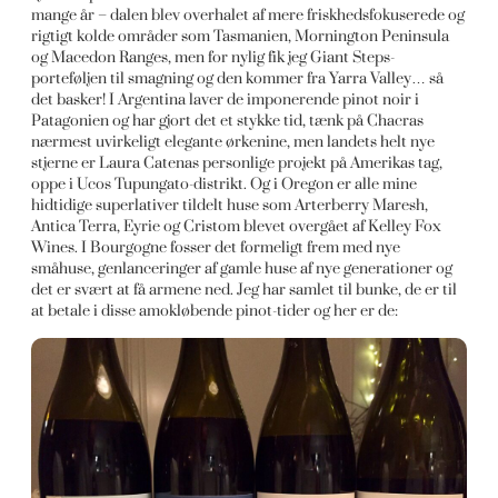
mange år – dalen blev overhalet af mere friskhedsfokuserede og
rigtigt kolde områder som Tasmanien, Mornington Peninsula
og Macedon Ranges, men for nylig fik jeg Giant Steps-
porteføljen til smagning og den kommer fra Yarra Valley… så
det basker! I Argentina laver de imponerende pinot noir i
Patagonien og har gjort det et stykke tid, tænk på Chacras
nærmest uvirkeligt elegante ørkenine, men landets helt nye
stjerne er Laura Catenas personlige projekt på Amerikas tag,
oppe i Ucos Tupungato-distrikt. Og i Oregon er alle mine
hidtidige superlativer tildelt huse som Arterberry Maresh,
Antica Terra, Eyrie og Cristom blevet overgået af Kelley Fox
Wines. I Bourgogne fosser det formeligt frem med nye
småhuse, genlanceringer af gamle huse af nye generationer og
det er svært at få armene ned. Jeg har samlet til bunke, de er til
at betale i disse amokløbende pinot-tider og her er de: