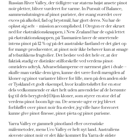
Russian River Valley, der tidligere var statens højst ansete pinot
noir-pletter, bliver vurderet for varme. In Pursuit of Balance,
sammenslutningen af pinot-purister, der svang sværdet over
exces på alkohol, fad og brystmål, har gjort deres. Nu har de
opløst sig selv – mission accomplished. I Oregon er der skruet
ned for ekstraktionsknappen, i New Zealand har de også lettet
på ekstraktionsknappen, på Tasmanien laver de smertende
intens pinot på 12 % og på det australske fastland er det gået op
for mange producenter, at pinot noir ikke behøver kun at smage
af tebutikkens frugtolier. Det bedste ved det hele er, at der
faktisk stadig er distinkte stilforskelle ved verdens pinot-
områders udtryk. Advarselslamperne er nærmest gået i dvale –
skulle man vække dem igen, kunne det være fordi mængden af
kloner og pinot-varianter bliver for lille, men på den anden side
er Tyskland et godt eksempel, hvor kvalitetsløftet for en stor
dels vedkommende er sket helt uden anvendelse af de berømte
(og til dels berygtede) Dijon-kloner, som styrer en stor del af
verdens pinot-boom lige nu. De seneste uger er jeg blevet
forbløffet over pinot noir fra steder, jeg ville have forsvoret
kunne give pinot-finesse, pinot-pieta og pinot-purisme.
Yarra Valley er gammelt pinotland efter oversøiske
målemetoder, mens Uco Valley er helt nyt land. Australiens
sjoveste pinot noir er slet ikke kommet fra Yarra de sidste