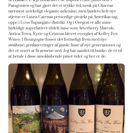
Patagonien og har gjort det et stykke tid, tænk på Chacras
nærmest uvirkeligt elegante ørkenine, men landets helt nye
stjerne er Laura Catenas personlige projekt på Amerikas tag,
oppe i Ucos Tupungato-distrikt. Og i Oregon er alle mine
hidtidige superlativer tildelt huse som Arterberry Maresh,
Antica Terra, Eyrie og Cristom blevet overgået af Kelley Fox
Wines. I Bourgogne fosser det formeligt frem med nye
småhuse, genlanceringer af gamle huse af nye generationer og
det er svært at få armene ned. Jeg har samlet til bunke, de er til
at betale i disse amokløbende pinot-tider og her er de: