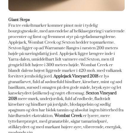
Giant Steps
Fra tre enkeltmarker kommer pinot noir i tydelig
bourgogneskole, med anvendelse af helklasegæring i varierende
procenter og først og fremmest styr på egefadsmængderne.
Applejack, Wombat Creek og Sexton hedder topmarkerne.
Sexton ligger op ad Warramate Ranges i næsten 200 meters
højde på næringsfattig jord. Applejack ligger længere inde i
Yarra-dalen, umiddelbart lidt varmere end Sexton, men til
gengæld lidt højere i 300 meters højde. Wombat Creek er
blandt dalens højest liggende marker i 420 moh. med vulkansk
forvitret jernholdig jord.
Applejack Vineyard 2018
er lys
granatfarvet, fuld af sødmefuld hindbær, kirsebær, mint og sød
basilkum, sursød i smagen på den gode måde, brysk syre og let
karsekrydret (stilkene) og røget eftersmag.
Sexton Vineyard
2018
mere mørk, underjordisk, fuld af rødbede, fladtrådt
kirsebær og hindbær på jordgulv, blodappelsin og sødlig
spagnum og den har bidsk tannin og absolut ingen bitterhed fra
hårdhændet ekstraktion.
Wombat Creek
er lysere, mere
tyttebærpræget, med granatæble, sågar tamarindpuré,
stilkkrydret og med markant højere syre, vibrerende, energisk,
moslende vin.