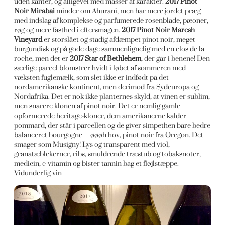
uden kanter, og alligevel med masser af karakter.
2017 Pinot
Noir Mirabai
minder om Ahurani, men har mere jordet præg
med indslag af komplekse og parfumerede rosenblade, pæoner,
røg og mere fasthed i eftersmagen.
2017 Pinot Noir Maresh
Vineyard
er storslået og stadig afdæmpet pinot noir, meget
burgundisk og på gode dage sammenlignelig med en clos de la
roche, men det er
2017 Star of Bethlehem
, der går i benene! Den
særlige parcel blomstrer hvidt i løbet af sommeren med
væksten fuglemælk, som slet ikke er indfødt på det
nordamerikanske kontinent, men derimod fra Sydeuropa og
Nordafrika. Det er nok ikke planternes skyld, at vinen er sublim,
men snarere klonen af pinot noir. Det er nemlig gamle
opformerede heritage-kloner, dem amerikanerne kalder
pommard, der står i parcellen og de giver simpethen bare bedre
balanceret bourgogne… øøøh hov, pinot noir fra Oregon. Det
smager som Musigny! Lys og transparent med viol,
granatæblekerner, ribs, smuldrende træstub og tobaksnoter,
medicin, c-vitamin og bister tannin bag et fløjlstæppe.
Vidunderlig vin