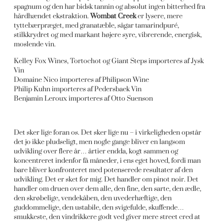
spagnum og den har bidsk tannin og absolut ingen bitterhed fra
hårdhændet ekstraktion.
Wombat Creek
er lysere, mere
tyttebærpræget, med granatæble, sågar tamarindpuré,
stilkkrydret og med markant højere syre, vibrerende, energisk,
moslende vin.
Kelley Fox Wines, Tortochot og Giant Steps importeres af Jysk
Vin
Domaine Nico importeres af Philipson Wine
Philip Kuhn importeres af Pedersbaek Vin
Benjamin Leroux importeres af Otto Suenson
Det sker lige foran os. Det sker lige nu – i virkeligheden opstår
det jo ikke pludseligt, men nogle gange bliver en langsom
udvikling over flere år… årtier endda, kogt sammen og
koncentreret indenfor få måneder, i ens eget hoved, fordi man
bare bliver konfronteret med potenserede resultater af den
udvikling. Det er sket for mig. Det handler om pinot noir. Det
handler om druen over dem alle, den fine, den sarte, den ædle,
den skrøbelige, vendekåben, den uvederhæftige, den
guddommelige, den ustabile, den svigefulde, skuffende…
smukkeste, den vindrikkere godt ved giver mere street cred at