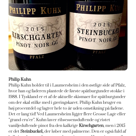
Philip Kuhn
Philip Kuhn holder til i Laumersheim i den østlige side af Pfalz,
hvor han og faderen plantede de første spätburgunder-stokke i
1988. I Tyskland er et af de aktuelle skismaer for spätburgunder
om der skal stilke med i gæringskaret. Philip Kuhn bruger en
høj procentdel og lagrer hele to år uden omstikning på fadene.
Det er lang tid! Ved Laumersheim ligger flere Grosse Lage eller
”grand cru’er”. Kuhn laver ribsessensduftende og ristet
vaniljeduftende pinot fra den kalkrige
Kirschgarten
, men i 2015
er det
Steinbuckel,
der løber med palmerne. Den er også fuld af