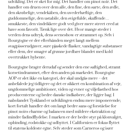
udvikling. Det er sket for mig. Det handler om pinot noir. Det
handler om druen over dem alle, den fine, den sarte, den ædle,
den skrøbelige, vendekåben, den uvederhæftige, den
guddommelige, den ustabile, den svigefulde, skuffende…
smukkeste, den vindrikkere godt ved giver mere street cred at
have som favorit. Tænk lige over det. Hvor mange steder i
verden dens udtryk, dens sceneshow er strammet op. Selv i
Bourgogne er der efterhånden meget langt mellem
svagpisserudgaver, sure pjaskede flasker, vandagtige substanser
eller dem, der smager af grønne jordbær blandet med kold
overtrukket hybente.
Bourgogne brager derudaf og sender den ene saftighed, stramt
korsetindrammet, efter den anden på markedet. Bourgogne
AOP er slet ikke en kategori, der skal undgås mere – det
anbefalede jeg tidligere og det er sikkert en kombination af vejr,
ungdommelige ambitioner, viden og evner og viljefasthed hos
producenterne og bedre danske indkøbere, der ligger bag. I
nabolandet Tyskland er udviklingen endnu mere imponerende;
kort fortalt handler det om langt bedre sans og forståelse for
pinot noirs charme og balancen med mildere ekstraktion og
mindre fadindflydelse. I marken er der bedre styr på klonvalget,
opbinding, rodstokke og udbyttet. I Californien er fokus flyttet
til statens koldeste egne. Selv steder som Carneros og især