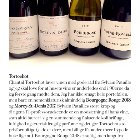
Tortochot
Chantal Tortochot laver vinen med gode råd fra Sylvain Pataille
og jeg skal love for at husets vine er anderledes end i 90erne da
jeg første gang mødte dem. Jeg har ikke smagt hele porteføljen,
men bare en nomenklaturisk almindelig
Bourgogne Rouge 2018
og
Morey-St.-Denis 2017
. Sylvain Patailles store krop og
dirigent/IT-professorudseende er en modsætning til hans vine,
som altid bærer i sig en summende og flaksende kolibriflugt,
luftighed og æterisk frugtig parfume og det gør Tortochots to
prisfornuftige (ja de er dyre, men billige ift. andre mere hypede
huse lige nu). Bourgogne Rouge 2018 er saftig, men langt fra