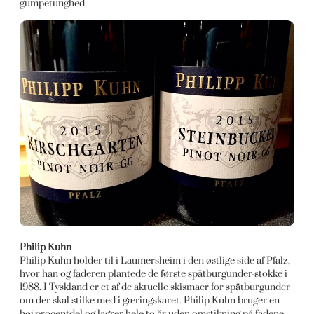
gumpetunghed.
Philip Kuhn
Philip Kuhn holder til i Laumersheim i den østlige side af Pfalz,
hvor han og faderen plantede de første spätburgunder-stokke i
1988. I Tyskland er et af de aktuelle skismaer for spätburgunder
om der skal stilke med i gæringskaret. Philip Kuhn bruger en
høj procentdel og lagrer hele to år uden omstikning på fadene.