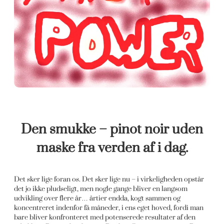
Den smukke – pinot noir uden
maske fra verden af i dag.
Det sker lige foran os. Det sker lige nu – i virkeligheden opstår
det jo ikke pludseligt, men nogle gange bliver en langsom
udvikling over flere år… årtier endda, kogt sammen og
koncentreret indenfor få måneder, i ens eget hoved, fordi man
bare bliver konfronteret med potenserede resultater af den