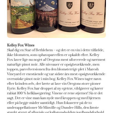
Kelley Fox Wines
Skaf dig en Star of Bethlehem – og det er en vin i dette tilfælde,
ikke blomsten, som ophavsparcellen er opkaldt efter. Kelley
Fox laver lige nu noget af Oregons mest uforcerede og nærmest
naturlige pinot noir. Alle niveauer er opsigtsvækkende, men
toppen, parcelversionen fra den blomsterrige plet i Maresh
Vineyard er enestående og var sidste års mest opsigtsvækkende
oversøiske pinot noir i min bog. Kelley Fox Wines tager navn
efter kvinden selv, der lærte at lave vin Oregons store pioner
Eyrie. Kelley Fox har droppet al ny egetræ, vildgærer og kører
rabiat 100 % helklasegæring. Vinene er rene stjerner! Så er det
sagt. Det er vine man kan nyde med kroppen og med hjernen
eller på begge måder samtidigt. Hun fokuserer på de to
underappellationer McMinville og Dundee Hills, den første
stærkt styret af alluviale og kalkstensholdige jordbundsforhold