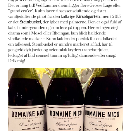
Det er lang tid! Ved Laumersheim ligger flere Grosse Lage eller
”grand cru’er”. Kuhn laver ribsessensduftende og ristet
vaniljeduftende pinot fra den kalkrige
Kirschgarten
, men i 2015
er det
Steinbuckel,
der løber med palmerne. Den er også fuld af
kalk, i undergrunden og som løss på toppen. Her er ingen stejl
drama som i Mosel eller Rheingau, kun blidt hældende
vindkølede marker – Kuhn kalder det poetisk for en dalkedel,
ein talkessel. Steinbuckel er mindre markeret af fad, har til
gengæld dyb jordet og orientalsk krydret tranebærjuice,
ledsaget af blid sensuel tannin og luftig, dansende eftersmag.
Drik mig!