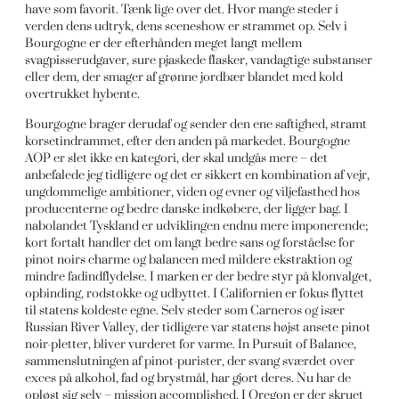
have som favorit. Tænk lige over det. Hvor mange steder i
verden dens udtryk, dens sceneshow er strammet op. Selv i
Bourgogne er der efterhånden meget langt mellem
svagpisserudgaver, sure pjaskede flasker, vandagtige substanser
eller dem, der smager af grønne jordbær blandet med kold
overtrukket hybente.
Bourgogne brager derudaf og sender den ene saftighed, stramt
korsetindrammet, efter den anden på markedet. Bourgogne
AOP er slet ikke en kategori, der skal undgås mere – det
anbefalede jeg tidligere og det er sikkert en kombination af vejr,
ungdommelige ambitioner, viden og evner og viljefasthed hos
producenterne og bedre danske indkøbere, der ligger bag. I
nabolandet Tyskland er udviklingen endnu mere imponerende;
kort fortalt handler det om langt bedre sans og forståelse for
pinot noirs charme og balancen med mildere ekstraktion og
mindre fadindflydelse. I marken er der bedre styr på klonvalget,
opbinding, rodstokke og udbyttet. I Californien er fokus flyttet
til statens koldeste egne. Selv steder som Carneros og især
Russian River Valley, der tidligere var statens højst ansete pinot
noir-pletter, bliver vurderet for varme. In Pursuit of Balance,
sammenslutningen af pinot-purister, der svang sværdet over
exces på alkohol, fad og brystmål, har gjort deres. Nu har de
opløst sig selv – mission accomplished. I Oregon er der skruet