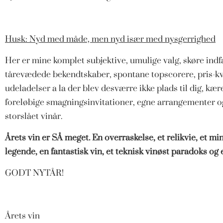
Husk: Nyd med måde, men nyd især med nysgerrighed
Her er mine komplet subjektive, umulige valg, skøre ind
tårevædede bekendtskaber, spontane topscorere, pris-kv
udeladelser a la der blev desværre ikke plads til dig, kære
foreløbige smagningsinvitationer, egne arrangementer og 
storslået vinår.
Årets vin er SÅ meget. En overraskelse, et relikvie, et min
legende, en fantastisk vin, et teknisk vinøst paradoks og 
GODT NYTÅR!
Årets vin