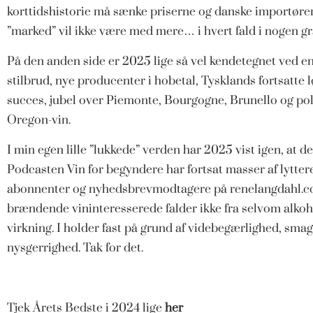
korttidshistorie må sænke priserne og danske importøre
”marked” vil ikke være med mere… i hvert fald i nogen gr
På den anden side er 2025 lige så vel kendetegnet ved
stilbrud, nye producenter i hobetal, Tysklands fortsatte 
succes, jubel over Piemonte, Bourgogne, Brunello og poli
Oregon-vin.
I min egen lille ”lukkede” verden har 2025 vist igen, at d
Podcasten Vin for begyndere har fortsat masser af lytter
abonnenter og nyhedsbrevmodtagere på renelangdahl.com
brændende vininteresserede falder ikke fra selvom alko
virkning. I holder fast på grund af videbegærlighed, sma
nysgerrighed. Tak for det.
Tjek Årets Bedste i 2024 lige
her