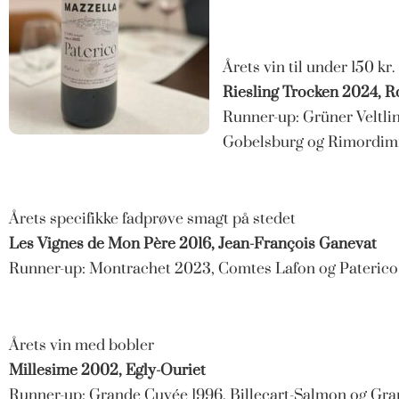
Årets vin til under 150 kr.
Riesling Trocken 2024, R
Runner-up: Grüner Veltl
Gobelsburg og Rimordimi
Årets specifikke fadprøve smagt på stedet
Les Vignes de Mon Père 2016, Jean-Fran
çois Ganevat
Runner-up: Montrachet 2023, Comtes Lafon og Paterico
Årets vin med bobler
Millesime 2002, Egly-Ouriet
Runner-up: Grande Cuvée 1996, Billecart-Salmon og Gra