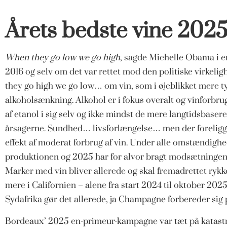
Årets bedste vine 202
When they go low we go high
, sagde Michelle Obama i e
2016 og selv om det var rettet mod den politiske virkeli
they go high we go low… om vin, som i øjeblikket mere 
alkoholsænkning. Alkohol er i fokus overalt og vinforbrug
af etanol i sig selv og ikke mindst de mere langtidsbaser
årsagerne. Sundhed… livsforlængelse… men der foreligger
effekt af moderat forbrug af vin. Under alle omstændighede
produktionen og 2025 har for alvor bragt modsætningen 
Marker med vin bliver allerede og skal fremadrettet rykk
mere i Californien – alene fra start 2024 til oktober 2025
Sydafrika gør det allerede, ja Champagne forbereder sig
Bordeaux’ 2025 en-primeur-kampagne var tæt på katas