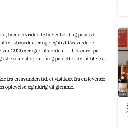
fald, hændervridende hovedbrud og positivt
alitet-absurditeter og negativt tårevædede
 vin. 2026 ser igen allerede ud til, baseret på
ikke mindst oprustning på dette site, at blive et
de fra en svunden tid, et visitkort fra en levende
en oplevelse jeg aldrig vil glemme.