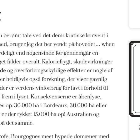
5
n berømt tale ved det demokratiske konvent i
ghed, bruger jeg det her vendt på hovedet… when
tydeligt end nogensinde før gennemgår en
et falder overalt. Kaloriefrygt, skadevirkninger
ede og overforbrugsskyldige effekter er nogle af
 heldigvis også forskning, der viser gavnlig
r er verdens vinforbrug for lavt i forhold til
frem i lyset. Konsekvenserne er åbenlyse.
es op. 30.000 ha i Bordeaux, 30.000 ha eller
 er der rykket 15.000 ha op! Australien og
 på det samme.
trofe, Bourgognes mest hypede domæner med