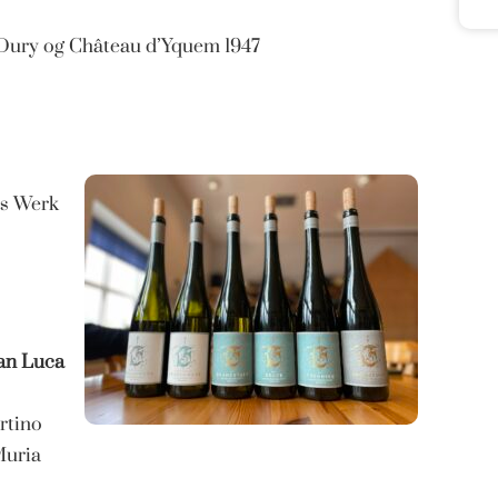
Dury og Château d’Yquem 1947
es Werk
ian Luca
rtino
Muria