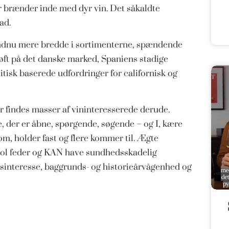
r brænder inde med dyr vin. Det såkaldte
ad.
 endnu mere bredde i sortimenterne, spændende
løft på det danske marked, Spaniens stadige
tisk baserede udfordringer for californisk og
er findes masser af vininteresserede derude.
e, der er åbne, spørgende, søgende – og I, kære
, holder fast og flere kommer til. Ægte
hol feder og KAN have sundhedsskadelig
gsinteresse, baggrunds- og historieårvågenhed og