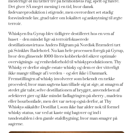
mesterlige øl nu tæller tre på henholdsvis rug, spelt og havre.
Det giver SÅ meget mening i en tid, hvor dansk
fødevareproduktion i stigende, men overordnet set stadig
forsvindende lav, grad taler om lokalitet og anknytning til ægte
terroir.
Whiskyen fra Gyrup blev tidligere destilleret hos en ven af
huset – den mindst lige så terroirfokuserede
destillationsvirtuos Anders Bilgram på Nordisk Brænderi tæt
på Svinkløv Badehotel. Nu kan hele processen foregå på Gyrup,
hvor den glinsende 1000-liters kobberkedel sikrer optimale
overvågnings- og renhedsforhold til whiskyproduktionen. Thy
Whisky er derfor single estate whisky og dem er der vitterligt
ikke mange tilbage af i verden – og slet ikke i Danmark.
Fremstillingen af whisky involverer som bekendt en række
procesled, hvor man sagtens kan tillade sig at sige, at smagen af
stedet går tabt; selve destillationen af brygget, anvendelsen af
selekteret gær og ikke mindst fadlagringen på sherry-, madeira-
eller bourbonfade, men det var netop også derfor, at Thy
Whiskys såkaldte Destillat 1, som ikke har alder nok til formel
whisky-status, var ved at kaste mig bagover og ind i
tøndestablen i den gamle staldbygning, hvor man smager på
sagerne.