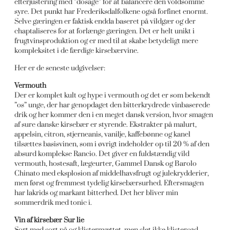
efterjustering med ”dosage” for at balancere den voldsomme
syre. Det punkt har Frederiksdalfolkene også forfinet enormt.
Selve gæringen er faktisk endda baseret på vildgær og der
chaptaliseres for at forlænge gæringen. Det er helt unikt i
frugtvinsproduktion og er med til at skabe betydeligt mere
kompleksitet i de færdige kirsebærvine.
Her er de seneste udgivelser:
Vermouth
Der er komplet kult og hype i vermouth og det er som bekendt
”os” unge, der har genopdaget den bitterkrydrede vinbaserede
drik og her kommer den i en meget dansk version, hvor smagen
af sure danske kirsebær er styrende. Ekstrakter på malurt,
appelsin, citron, stjerneanis, vanilje, kaffebønne og kanel
tilsættes basisvinen, som i øvrigt indeholder op til 20 % af den
absurd komplekse Rancio. Det giver en fuldstændig vild
vermouth, hostesaft, lægeurter, Gammel Dansk og Barolo
Chinato med eksplosion af middelhavsfrugt og julekrydderier,
men først og fremmest tydelig kirsebærsurhed. Eftersmagen
har lakrids og markant bitterhed. Det her bliver min
sommerdrik med tonic i.
Vin af kirsebær Sur lie
Sort med sort på og klistermættet, men slet ikke klistersød.