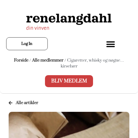
Log In
Forside
/
Alle medlemmer
/ Cigaretter, whisky og nøgne…
kirsebær
BLIV MEDLEM
Alle artikler