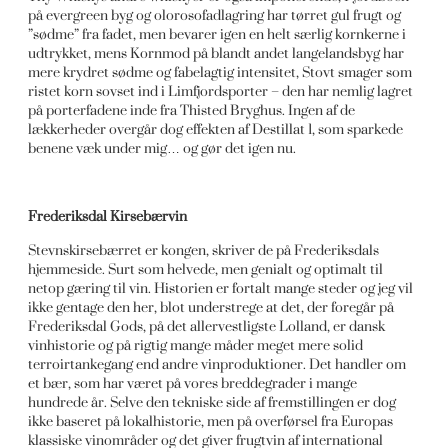
på evergreen byg og olorosofadlagring har tørret gul frugt og
”sødme” fra fadet, men bevarer igen en helt særlig kornkerne i
udtrykket, mens Kornmod på blandt andet langelandsbyg har
mere krydret sødme og fabelagtig intensitet, Stovt smager som
ristet korn sovset ind i Limfjordsporter – den har nemlig lagret
på porterfadene inde fra Thisted Bryghus. Ingen af de
lækkerheder overgår dog effekten af Destillat 1, som sparkede
benene væk under mig… og gør det igen nu.
Frederiksdal Kirsebærvin
Stevnskirsebærret er kongen, skriver de på Frederiksdals
hjemmeside. Surt som helvede, men genialt og optimalt til
netop gæring til vin. Historien er fortalt mange steder og jeg vil
ikke gentage den her, blot understrege at det, der foregår på
Frederiksdal Gods, på det allervestligste Lolland, er dansk
vinhistorie og på rigtig mange måder meget mere solid
terroirtankegang end andre vinproduktioner. Det handler om
et bær, som har været på vores breddegrader i mange
hundrede år. Selve den tekniske side af fremstillingen er dog
ikke baseret på lokalhistorie, men på overførsel fra Europas
klassiske vinområder og det giver frugtvin af international