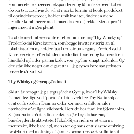
kommercielle succeser, ekspanderer og får måske ovenikøbet
eksportsucces, hvis de vel at mærke formår at koble produktet
til oprindelsesstedet, holder unik kvalitet, finder en niche
og/eller kombinerer med smart design og lækker visuel profil –
ingen nævnt ingen glemt.
To af de mest interessante er efter min mening Thy Whisky og
Frederiksdal Kirsebærvin, som begge knytter stærkt an til
lokalhistorien og holder fast i terroir-tankegang. Frederiksdal
Kirsebærvin er efterhånden bredt distribueret og har sendt en
håndfuld nyheder på markedet, som jeg har smagt nedenfor. Og
der står ikke noget om cigaretter – jeg synes bare sangteksten
passede så godt 😊
Thy Whisky og Gyrup gårdmalt
Sidste år besøgte jeg slægtsgården Gyrup, hvor Thy Whisky
fremstilles, lige ved ”porten” til den vældige Thy Nationalpark –
et af de få steder i Danmark, der kommer en lille smule i
nærheden af at ligne vildmark. Derude bor familien Stjernholm,
8. generation på den fine rødstensgård og de har gang i
banebrydende aktiviteter! Jakob Stjernholm er et enormt
menneske, ikke bare høj, men stor og hans entusiasme omkring
projektet med maltning af gamle kornsorter og destillation til