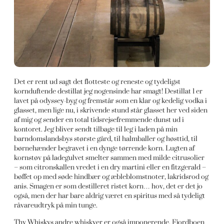
Det er rent ud sagt det flotteste og reneste og tydeligst
kornduftende destillat jeg nogensinde har smagt! Destillat 1 er
lavet på odyssey-byg og fremstår som en klar og kedelig vodka i
glasset, men lige nu, i skrivende stund står glasset her ved siden
af mig og sender en total tidsrejsefremmende dunst ud i
kontoret. Jeg bliver sendt tilbage til leg i laden på min
barndomslandsbys største gård, til halmballer og høsttid, til
børnehænder begravet i en dynge tørrende korn. Lugten af
kornstøv på ladegulvet smelter sammen med milde citrusolier
– som citronskallen vredet i en dry martini eller en fitzgerald –
bøffet op med søde hindbær og æbleblomstnoter, lakridsrod og
anis. Smagen er som destilleret ristet korn… hov, det er det jo
også, men der har bare aldrig været en spiritus med så tydeligt
råvareudtryk på min tunge.
Thy Whiskys andre whiskyer er også imponerende, Fjordboen