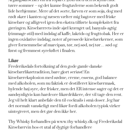
tørre sommer – og det kunne frugtavlerne som bekendt godt
lide herhjemme. Mere af det sorte, farven er som soja, dog med
rødt skær i kanten og næsen vælter mig bagover med friske
kirsebær og alligevel igen den ekstra tilførte kompleksitet fra
gæringen. Kirsebærrets inde sjæl krænget ud, banyuls-agtig
(rimmage-stil) med indslag af kaffe, lakrids og frugttobak. Her er
ingen oxidative indslag, noter af pressede kirsebærkerner, som
giver fornemmelse af marcipan, tør, nej sød, nej tør… sød og
først og fremmest syreløftet i finalen.
Likør
Frederiksdals fortolkning af den gode gamle danske
kirsebærlikørtradition, bare gjort seriøst! En
kirsebæreksplosion med sødme, creme, essens, god balance
med alkoholen, som nu faktisk er destilleret kirsebærmask,
hylende høj syre, der frisker, men det ER intense sager og det er
sandsynligvis kun hardcore likørdrikkere, der vil tage den rent.
Jeg vil helt klart anbefale den til cocktails i små doser. Jeg har
det normalt vanskeligt med likør fordi alkoholen typisk virker
uintegreret, men det gør den ikke her.
Thy Whisky forhandles på www.thy-whisky.dk og Frederiksdal
Kirsebærvin hos et utal af dygtige forhandlere