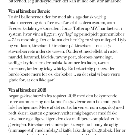
bitterhed. Jeg undskyld, men det kan minde om stor amarone!
Vin af kirsebær Rancio
To år i ballonerne udenfor med alt slags dansk vejrlig
inkorporeret og derefter overførsel til solera-system, som
Frederiksdals nye konsulent Jonas Tofterup MW har fået sat i
system, hvor vinen ligger i syv ”lag” og principielt gennemløber
4-7 års modning. Det er kunst det her! Og en vinøs milepæl. Dyb
og voldsom, kirsebær-i-kirsebær-på-kirsebær… en slags
stevnsbærrets inderste væsen. Oxideret med effekt af ristet
mandel, karamel, lakrids, tawny port, oloroso-havnelugt,
sødlige krydderier, der måske kommer fra fadet, tørret
kirsebær, læder og islay whisky. En bekostelig proces, der
burde koste mere for os, der køber… så det skal vi bare være
glade for, at den ikke gør!
Vin af kirsebær 2018
Årgangskirsebærvin fra topåret 2018 med den bekymrende
tørre sommer – og det kunne frugtavlerne som bekendt godt
lide herhjemme. Mere af det sorte, farven er som soja, dog med
rødt skær i kanten og næsen vælter mig bagover med friske
kirsebær og alligevel igen den ekstra tilførte kompleksitet fra
gæringen. Kirsebærrets inde sjæl krænget ud, banyuls-agtig
(rimmage-stil) med indslag af kaffe, lakrids og frugttobak. Her er