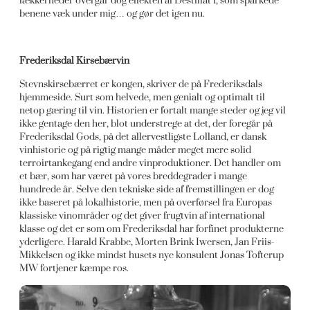
lækkerheder overgår dog effekten af Destillat 1, som sparkede
benene væk under mig… og gør det igen nu.
Frederiksdal Kirsebærvin
Stevnskirsebærret er kongen, skriver de på Frederiksdals
hjemmeside. Surt som helvede, men genialt og optimalt til
netop gæring til vin. Historien er fortalt mange steder og jeg vil
ikke gentage den her, blot understrege at det, der foregår på
Frederiksdal Gods, på det allervestligste Lolland, er dansk
vinhistorie og på rigtig mange måder meget mere solid
terroirtankegang end andre vinproduktioner. Det handler om
et bær, som har været på vores breddegrader i mange
hundrede år. Selve den tekniske side af fremstillingen er dog
ikke baseret på lokalhistorie, men på overførsel fra Europas
klassiske vinområder og det giver frugtvin af international
klasse og det er som om Frederiksdal har forfinet produkterne
yderligere. Harald Krabbe, Morten Brink Iwersen, Jan Friis-
Mikkelsen og ikke mindst husets nye konsulent Jonas Tofterup
MW fortjener kæmpe ros.