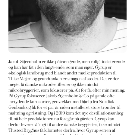
Jakob Stjernholm er ikke påtrængende, men roligt insisterende
og han har fat i den lange ende, som man siger. Gyrup er
økologisk landbrug med blandt andet mælkeproduktion til
Thise Mejeri og grundtanken er smagen af stedet. Det er der
meget få danske mikrodestillerier og ikke mindst
mikrobryggerier, som fokuserer på. Alt for få, efter min mening.
På Gyrup fokuserer Jakob Stjernholm & Co på gamle ofte
lavtydende kornsorter, genvækket med hjælp fra Nordisk
Genbank og fik for et par år siden installeret store tromler til
maltning og ristning. Og i 2019 kom det nye destillationsanlæg
til, så hele produktionen nu foregår på gården. Gyrup kan
derfor levere råfrugt til andre danske bryggerier, ikke mindst
Thisted Bryghus få kilometer derfra, hvor Gyrup-serien af