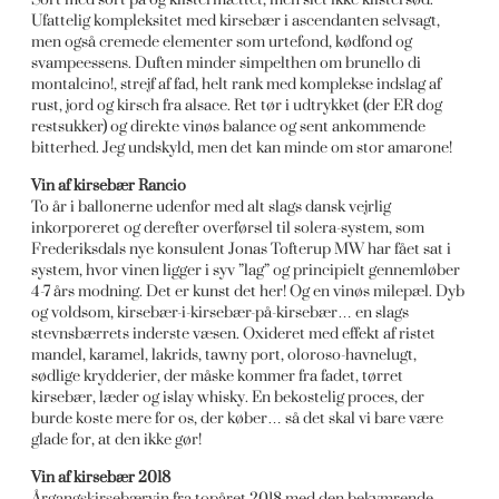
Ufattelig kompleksitet med kirsebær i ascendanten selvsagt,
men også cremede elementer som urtefond, kødfond og
svampeessens. Duften minder simpelthen om brunello di
montalcino!, strejf af fad, helt rank med komplekse indslag af
rust, jord og kirsch fra alsace. Ret tør i udtrykket (der ER dog
restsukker) og direkte vinøs balance og sent ankommende
bitterhed. Jeg undskyld, men det kan minde om stor amarone!
Vin af kirsebær Rancio
To år i ballonerne udenfor med alt slags dansk vejrlig
inkorporeret og derefter overførsel til solera-system, som
Frederiksdals nye konsulent Jonas Tofterup MW har fået sat i
system, hvor vinen ligger i syv ”lag” og principielt gennemløber
4-7 års modning. Det er kunst det her! Og en vinøs milepæl. Dyb
og voldsom, kirsebær-i-kirsebær-på-kirsebær… en slags
stevnsbærrets inderste væsen. Oxideret med effekt af ristet
mandel, karamel, lakrids, tawny port, oloroso-havnelugt,
sødlige krydderier, der måske kommer fra fadet, tørret
kirsebær, læder og islay whisky. En bekostelig proces, der
burde koste mere for os, der køber… så det skal vi bare være
glade for, at den ikke gør!
Vin af kirsebær 2018
Årgangskirsebærvin fra topåret 2018 med den bekymrende