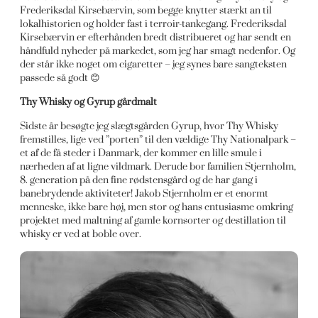
Frederiksdal Kirsebærvin, som begge knytter stærkt an til
lokalhistorien og holder fast i terroir-tankegang. Frederiksdal
Kirsebærvin er efterhånden bredt distribueret og har sendt en
håndfuld nyheder på markedet, som jeg har smagt nedenfor. Og
der står ikke noget om cigaretter – jeg synes bare sangteksten
passede så godt 😊
Thy Whisky og Gyrup gårdmalt
Sidste år besøgte jeg slægtsgården Gyrup, hvor Thy Whisky
fremstilles, lige ved ”porten” til den vældige Thy Nationalpark –
et af de få steder i Danmark, der kommer en lille smule i
nærheden af at ligne vildmark. Derude bor familien Stjernholm,
8. generation på den fine rødstensgård og de har gang i
banebrydende aktiviteter! Jakob Stjernholm er et enormt
menneske, ikke bare høj, men stor og hans entusiasme omkring
projektet med maltning af gamle kornsorter og destillation til
whisky er ved at boble over.