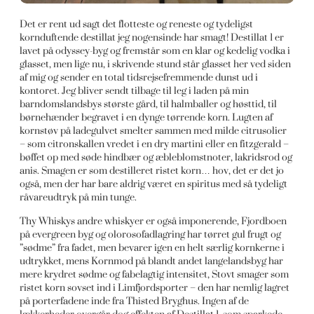
Det er rent ud sagt det flotteste og reneste og tydeligst
kornduftende destillat jeg nogensinde har smagt! Destillat 1 er
lavet på odyssey-byg og fremstår som en klar og kedelig vodka i
glasset, men lige nu, i skrivende stund står glasset her ved siden
af mig og sender en total tidsrejsefremmende dunst ud i
kontoret. Jeg bliver sendt tilbage til leg i laden på min
barndomslandsbys største gård, til halmballer og høsttid, til
børnehænder begravet i en dynge tørrende korn. Lugten af
kornstøv på ladegulvet smelter sammen med milde citrusolier
– som citronskallen vredet i en dry martini eller en fitzgerald –
bøffet op med søde hindbær og æbleblomstnoter, lakridsrod og
anis. Smagen er som destilleret ristet korn… hov, det er det jo
også, men der har bare aldrig været en spiritus med så tydeligt
råvareudtryk på min tunge.
Thy Whiskys andre whiskyer er også imponerende, Fjordboen
på evergreen byg og olorosofadlagring har tørret gul frugt og
”sødme” fra fadet, men bevarer igen en helt særlig kornkerne i
udtrykket, mens Kornmod på blandt andet langelandsbyg har
mere krydret sødme og fabelagtig intensitet, Stovt smager som
ristet korn sovset ind i Limfjordsporter – den har nemlig lagret
på porterfadene inde fra Thisted Bryghus. Ingen af de