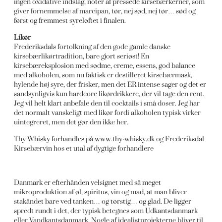
ingen oxidative indslag, noter af pressede kirsebærkerner, som
giver fornemmelse af marcipan, tør, nej sød, nej tør… sød og
først og fremmest syreløftet i finalen.
Likør
Frederiksdals fortolkning af den gode gamle danske
kirsebærlikørtradition, bare gjort seriøst! En
kirsebæreksplosion med sødme, creme, essens, god balance
med alkoholen, som nu faktisk er destilleret kirsebærmask,
hylende høj syre, der frisker, men det ER intense sager og det er
sandsynligvis kun hardcore likørdrikkere, der vil tage den rent.
Jeg vil helt klart anbefale den til cocktails i små doser. Jeg har
det normalt vanskeligt med likør fordi alkoholen typisk virker
uintegreret, men det gør den ikke her.
Thy Whisky forhandles på www.thy-whisky.dk og Frederiksdal
Kirsebærvin hos et utal af dygtige forhandlere
Danmark er efterhånden velsignet med så meget
mikroproduktion af øl, spiritus, vin og mad, at man bliver
stakåndet bare ved tanken… og tørstig… og glad. De ligger
spredt rundt i det, der typisk betegnes som Udkantsdanmark
eller Vandkantsdanmark. Nogle af idealistprojekterne bliver til