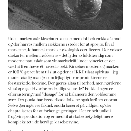
Ude i marken står kirsebærtræerne med dobbelt rækkeafstand
og der harves mellem rækkerne i stedet for at sprøjte. Én af
markerne, Johannes’ mark, er økologisk certificeret. Der vokser
dækurter mellem rækkerne – det lyder jo fuldstændig som
moderne naturskånsom vinmarksdrift! Inde i vineriet er det
væd at fremhæve ét hovedaspekt. Kirsebærmosten og masken
er 100 % gæret frem til slut og der er IKKE tilsat spiritus – jeg
møder stadig mange, som fejlagtigt tror produkterne er
forstærkede/hedvine. Der gæres altså til tørhed, men nørderne
vil så spørge: Hvorfor er de alligevel søde? Forklaringen er
efterjustering med ”dosage” for at balancere den voldsomme
syre. Det punkt har Frederiksdalfolkene også forfinet enormt.
Selve gæringen er faktisk endda baseret på vildgær og der
chaptaliseres for at forlænge gæringen. Det er helt unikt i
frugtvinsproduktion og er med til at skabe betydeligt mere
kompleksitet i de færdige kirsebærvine.