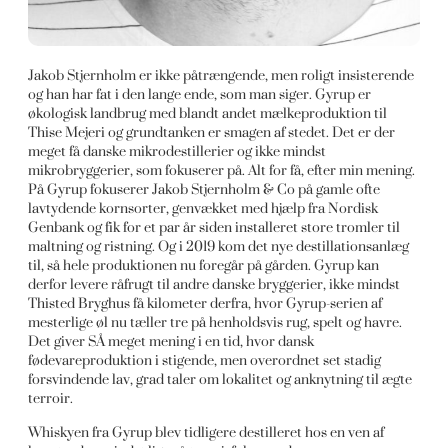
Jakob Stjernholm er ikke påtrængende, men roligt insisterende
og han har fat i den lange ende, som man siger. Gyrup er
økologisk landbrug med blandt andet mælkeproduktion til
Thise Mejeri og grundtanken er smagen af stedet. Det er der
meget få danske mikrodestillerier og ikke mindst
mikrobryggerier, som fokuserer på. Alt for få, efter min mening.
På Gyrup fokuserer Jakob Stjernholm & Co på gamle ofte
lavtydende kornsorter, genvækket med hjælp fra Nordisk
Genbank og fik for et par år siden installeret store tromler til
maltning og ristning. Og i 2019 kom det nye destillationsanlæg
til, så hele produktionen nu foregår på gården. Gyrup kan
derfor levere råfrugt til andre danske bryggerier, ikke mindst
Thisted Bryghus få kilometer derfra, hvor Gyrup-serien af
mesterlige øl nu tæller tre på henholdsvis rug, spelt og havre.
Det giver SÅ meget mening i en tid, hvor dansk
fødevareproduktion i stigende, men overordnet set stadig
forsvindende lav, grad taler om lokalitet og anknytning til ægte
terroir.
Whiskyen fra Gyrup blev tidligere destilleret hos en ven af