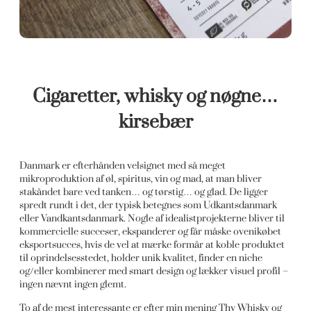
Cigaretter, whisky og nøgne…
kirsebær
Danmark er efterhånden velsignet med så meget
mikroproduktion af øl, spiritus, vin og mad, at man bliver
stakåndet bare ved tanken… og tørstig… og glad. De ligger
spredt rundt i det, der typisk betegnes som Udkantsdanmark
eller Vandkantsdanmark. Nogle af idealistprojekterne bliver til
kommercielle succeser, ekspanderer og får måske ovenikøbet
eksportsucces, hvis de vel at mærke formår at koble produktet
til oprindelsesstedet, holder unik kvalitet, finder en niche
og/eller kombinerer med smart design og lækker visuel profil –
ingen nævnt ingen glemt.
To af de mest interessante er efter min mening Thy Whisky og