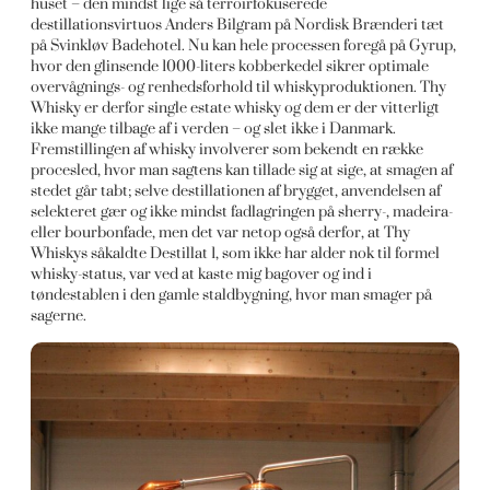
huset – den mindst lige så terroirfokuserede
destillationsvirtuos Anders Bilgram på Nordisk Brænderi tæt
på Svinkløv Badehotel. Nu kan hele processen foregå på Gyrup,
hvor den glinsende 1000-liters kobberkedel sikrer optimale
overvågnings- og renhedsforhold til whiskyproduktionen. Thy
Whisky er derfor single estate whisky og dem er der vitterligt
ikke mange tilbage af i verden – og slet ikke i Danmark.
Fremstillingen af whisky involverer som bekendt en række
procesled, hvor man sagtens kan tillade sig at sige, at smagen af
stedet går tabt; selve destillationen af brygget, anvendelsen af
selekteret gær og ikke mindst fadlagringen på sherry-, madeira-
eller bourbonfade, men det var netop også derfor, at Thy
Whiskys såkaldte Destillat 1, som ikke har alder nok til formel
whisky-status, var ved at kaste mig bagover og ind i
tøndestablen i den gamle staldbygning, hvor man smager på
sagerne.