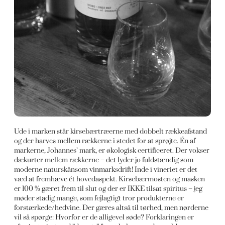
Ude i marken står kirsebærtræerne med dobbelt rækkeafstand
og der harves mellem rækkerne i stedet for at sprøjte. Én af
markerne, Johannes’ mark, er økologisk certificeret. Der vokser
dækurter mellem rækkerne – det lyder jo fuldstændig som
moderne naturskånsom vinmarksdrift! Inde i vineriet er det
væd at fremhæve ét hovedaspekt. Kirsebærmosten og masken
er 100 % gæret frem til slut og der er IKKE tilsat spiritus – jeg
møder stadig mange, som fejlagtigt tror produkterne er
forstærkede/hedvine. Der gæres altså til tørhed, men nørderne
vil så spørge: Hvorfor er de alligevel søde? Forklaringen er