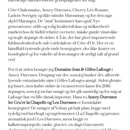
mærkelige halvårs største genopdagelser for mig!
Côte Chalonnaise, Auxey-Duresses, Chorey-Lés-Beaune,
Ladoix-Serrigny og ikke mindst Marsannay og for den sags
skyld Maranges. De ”små” kommuner kan også! Nye
generationer, stille og rolig kvalitetsfokus og nidkærhed i
marken hos de hidtil relativt oversete, måske gamle vinstokke
og nogle årgange de sidste 4-5 år, der har givet imponerende
fuldmodenhed selv ude i sidedalene til Côte d’Or. Her er en
håndfuld rystende gode
røde
bourgogner, der ikke koster en
bondegård og for enkelte af dem smager de ærligt talt af grand
cru!
For ti år siden besøgte jeg
Domaine Jean & Gilles Lafouge
i
Auxey-Duresses. Dengang var der, som jeg husker det, allerede
lysende entusiastiske øjne i Gilles Lafouges ansigt. Siden glemte
jeg huset, men købte sidste år en assorteret kasse fra 2016-
årgangen, som jeg nu har smagt og det gik samtidig op for mig at
Lafouge har en lille dansk importør. Hans to
Auxey-Duresses
1er Cru’er la Chapelle og Les Duresses
er formidable
bourgogner! De smager af Volnay på højt plan, begge med
tydelig rød bærfrugt og røgelementer i La Chapelle og pæoner,
aromatisk jord i Les Duresses, mens begge er
kalkstensprægede, ranke, gracier, en slags Giacometti-