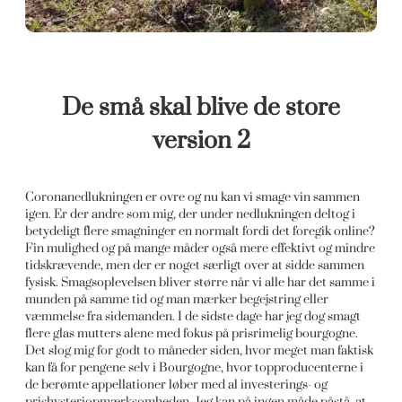
De små skal blive de store
version 2
Coronanedlukningen er ovre og nu kan vi smage vin sammen
igen. Er der andre som mig, der under nedlukningen deltog i
betydeligt flere smagninger en normalt fordi det foregik online?
Fin mulighed og på mange måder også mere effektivt og mindre
tidskrævende, men der er noget særligt over at sidde sammen
fysisk. Smagsoplevelsen bliver større når vi alle har det samme i
munden på samme tid og man mærker begejstring eller
væmmelse fra sidemanden. I de sidste dage har jeg dog smagt
flere glas mutters alene med fokus på prisrimelig bourgogne.
Det slog mig for godt to måneder siden, hvor meget man faktisk
kan få for pengene selv i Bourgogne, hvor topproducenterne i
de berømte appellationer løber med al investerings- og
prishysteriopmærksomheden. Jeg kan på ingen måde påstå, at