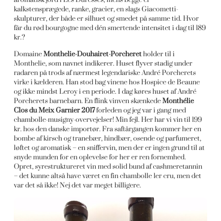
kalkstensprægede, ranke, gracier, en slags Giacometti-
skulpturer, der både er silhuet og smedet på samme tid. Hvor
får du rød bourgogne med dén smertende intensitet i dag til 189
kr.?
Domaine
Monthelie-Douhairet-Porcheret
holder til i
Monthelie, som navnet indikerer. Huset flyver stadig under
radaren på trods af nærmest legendariske André Porcherets
virke i kælderen. Han stod bag vinene hos Hospice de Beaune
og ikke mindst Leroy i en periode. I dag køres huset af André
Porcherets barnebarn. En flink vinven skænkede
Monthélie
Clos du Meix Garnier 2017
forleden og jeg var i gang med
chambolle-musigny-overvejelser! Min fejl. Her har vi vin til 199
kr. hos den danske importør. Fra saftårgangen kommer her en
bombe af kirsch og tranebær, hindbær, osende og parfumeret,
løftet og aromatisk – en sniffervin, men der er ingen grund til at
snyde munden for en oplevelse for her er ren fornemhed.
Opret, syrestruktureret vin med solid bund af cashmeretannin
– det kunne altså have været en fin chambolle 1er cru, men det
var det så ikke! Nej det var meget billigere.