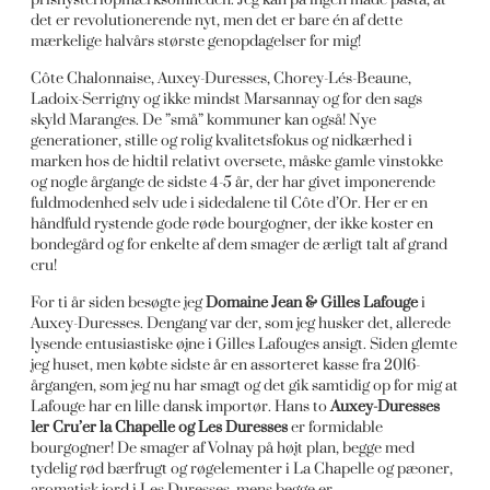
det er revolutionerende nyt, men det er bare én af dette
mærkelige halvårs største genopdagelser for mig!
Côte Chalonnaise, Auxey-Duresses, Chorey-Lés-Beaune,
Ladoix-Serrigny og ikke mindst Marsannay og for den sags
skyld Maranges. De ”små” kommuner kan også! Nye
generationer, stille og rolig kvalitetsfokus og nidkærhed i
marken hos de hidtil relativt oversete, måske gamle vinstokke
og nogle årgange de sidste 4-5 år, der har givet imponerende
fuldmodenhed selv ude i sidedalene til Côte d’Or. Her er en
håndfuld rystende gode
røde
bourgogner, der ikke koster en
bondegård og for enkelte af dem smager de ærligt talt af grand
cru!
For ti år siden besøgte jeg
Domaine Jean & Gilles Lafouge
i
Auxey-Duresses. Dengang var der, som jeg husker det, allerede
lysende entusiastiske øjne i Gilles Lafouges ansigt. Siden glemte
jeg huset, men købte sidste år en assorteret kasse fra 2016-
årgangen, som jeg nu har smagt og det gik samtidig op for mig at
Lafouge har en lille dansk importør. Hans to
Auxey-Duresses
1er Cru’er la Chapelle og Les Duresses
er formidable
bourgogner! De smager af Volnay på højt plan, begge med
tydelig rød bærfrugt og røgelementer i La Chapelle og pæoner,
aromatisk jord i Les Duresses, mens begge er