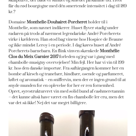
skulpturer, der både er silhuet og smedet på samme tid. Hvor
får du rød bourgogne med dén smertende intensitet i dag til 189
kr.?
Domaine
Monthelie-Douhairet-Porcheret
holder til i
Monthelie, som navnet indikerer. Huset flyver stadig under
radaren på trods af nærmest legendariske André Porcherets
virke i kælderen. Han stod bag vinene hos Hospice de Beaune
og ikke mindst Leroy i en periode. I dag køres huset af André
Porcherets barnebarn. En flink vinven skænkede
Monthélie
Clos du Meix Garnier 2017
forleden og jeg var i gang med
chambolle-musigny-overvejelser! Min fejl. Her har vi vin til 199
kr. hos den danske importør. Fra saftårgangen kommer her en
bombe af kirsch og tranebær, hindbær, osende og parfumeret,
løftet og aromatisk – en sniffervin, men der er ingen grund til at
snyde munden for en oplevelse for her er ren fornemhed.
Opret, syrestruktureret vin med solid bund af cashmeretannin
– det kunne altså have været en fin chambolle 1er cru, men det
var det så ikke! Nej det var meget billigere.