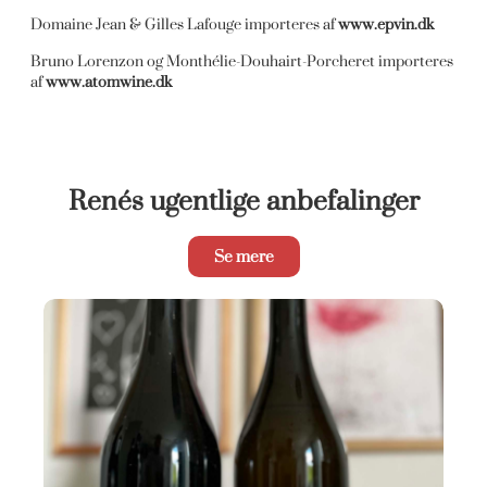
Domaine Jean & Gilles Lafouge importeres af
www.epvin.dk
Bruno Lorenzon og Monthélie-Douhairt-Porcheret importeres
af
www.atomwine.dk
Renés ugentlige anbefalinger
Se mere