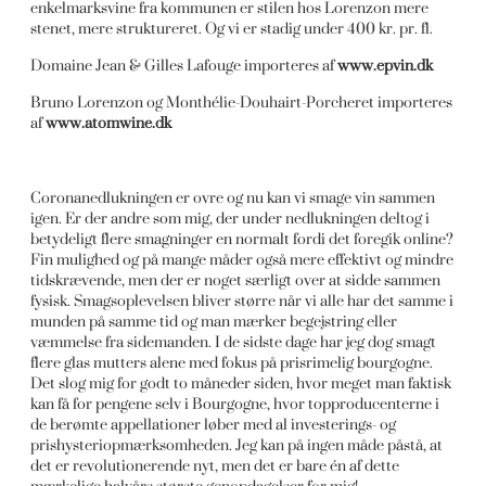
enkelmarksvine fra kommunen er stilen hos Lorenzon mere
stenet, mere struktureret. Og vi er stadig under 400 kr. pr. fl.
Domaine Jean & Gilles Lafouge importeres af
www.epvin.dk
Bruno Lorenzon og Monthélie-Douhairt-Porcheret importeres
af
www.atomwine.dk
Coronanedlukningen er ovre og nu kan vi smage vin sammen
igen. Er der andre som mig, der under nedlukningen deltog i
betydeligt flere smagninger en normalt fordi det foregik online?
Fin mulighed og på mange måder også mere effektivt og mindre
tidskrævende, men der er noget særligt over at sidde sammen
fysisk. Smagsoplevelsen bliver større når vi alle har det samme i
munden på samme tid og man mærker begejstring eller
væmmelse fra sidemanden. I de sidste dage har jeg dog smagt
flere glas mutters alene med fokus på prisrimelig bourgogne.
Det slog mig for godt to måneder siden, hvor meget man faktisk
kan få for pengene selv i Bourgogne, hvor topproducenterne i
de berømte appellationer løber med al investerings- og
prishysteriopmærksomheden. Jeg kan på ingen måde påstå, at
det er revolutionerende nyt, men det er bare én af dette