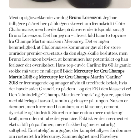
Mest opsigtsvækkende var dog
Bruno Lorenzon
. Jeg har
tidligere på året her på bloggen skrevet om fremskridt i Côte
Chalonnaise, men havde ikke på daværende tidspunkt smagt
Bruno Lorenzon. Det har jeg nu – i hvert fald hans to topvine
fra Champs Martin-marken i Mercurey. Det er ingen
hemmelighed, at Chalonnaises kommuner gav alt for store
områder premier-cru-status da den slags skulle besluttes, men
Bruno Lorenzon beviser, at kommunen har potentialet og han
forløser det ovenikøbet. Hans top-cuvée Carline fra 60 år gamle
stokke må være en milepæl! Både
Mercurey 1er Cru Champs
Martin 2018
og
Mercurey 1er Cru Champs Martin “Carline”
2018
er fremragende og smager af vin til trecifrede beløb, hvis
der havde stået Grand Cru på dem – og det ER i den klasse vi er!
Den ”almindelige” Champs Martin er ”mørk” og dyster, spækket
med skiferlag af tørstof, tannin og vinsyre på tungen. Næsen er
dæmpet, men lurer med brombær, sort kirsebær, cement,
dyrekølle og kindrødt. Storebror har endnu mere mørke og
kraft, men uden at tabe det graciøse. Faktisk er der nærmest et
ekstra løft på parfumen, mere friskhed og mere naturlig
saftighed. En statelig bourgogne, der komplet aflyser fordomme
om rusticitet fra Mercurey. Sammenlignet med Faiveleys