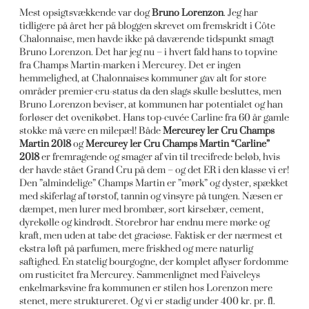
Mest opsigtsvækkende var dog
Bruno Lorenzon
. Jeg har
tidligere på året her på bloggen skrevet om fremskridt i Côte
Chalonnaise, men havde ikke på daværende tidspunkt smagt
Bruno Lorenzon. Det har jeg nu – i hvert fald hans to topvine
fra Champs Martin-marken i Mercurey. Det er ingen
hemmelighed, at Chalonnaises kommuner gav alt for store
områder premier-cru-status da den slags skulle besluttes, men
Bruno Lorenzon beviser, at kommunen har potentialet og han
forløser det ovenikøbet. Hans top-cuvée Carline fra 60 år gamle
stokke må være en milepæl! Både
Mercurey 1er Cru Champs
Martin 2018
og
Mercurey 1er Cru Champs Martin “Carline”
2018
er fremragende og smager af vin til trecifrede beløb, hvis
der havde stået Grand Cru på dem – og det ER i den klasse vi er!
Den ”almindelige” Champs Martin er ”mørk” og dyster, spækket
med skiferlag af tørstof, tannin og vinsyre på tungen. Næsen er
dæmpet, men lurer med brombær, sort kirsebær, cement,
dyrekølle og kindrødt. Storebror har endnu mere mørke og
kraft, men uden at tabe det graciøse. Faktisk er der nærmest et
ekstra løft på parfumen, mere friskhed og mere naturlig
saftighed. En statelig bourgogne, der komplet aflyser fordomme
om rusticitet fra Mercurey. Sammenlignet med Faiveleys
enkelmarksvine fra kommunen er stilen hos Lorenzon mere
stenet, mere struktureret. Og vi er stadig under 400 kr. pr. fl.