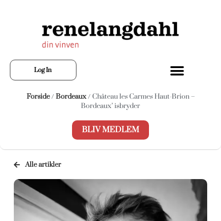
Log In
Forside
/
Bordeaux
/ Château les Carmes Haut-Brion –
Bordeaux’ isbryder
BLIV MEDLEM
Alle artikler