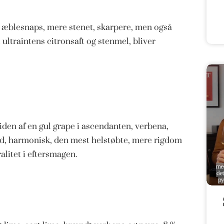
, æblesnaps, mere stenet, skarpere, men også
ultraintens citronsaft og stenmel, bliver
den af en gul grape i ascendanten, verbena,
d, harmonisk, den mest helstøbte, mere rigdom
litet i eftersmagen.