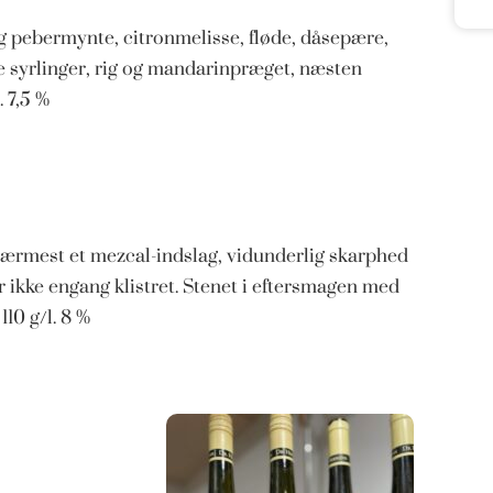
g pebermynte, citronmelisse, fløde, dåsepære,
le syrlinger, rig og mandarinpræget, næsten
 7,5 %
 nærmest et mezcal-indslag, vidunderlig skarphed
er ikke engang klistret. Stenet i eftersmagen med
110 g/l. 8 %