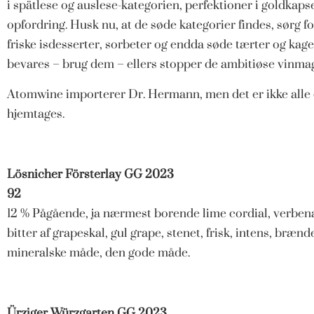
i spätlese og auslese-kategorien, perfektioner i goldkap
opfordring. Husk nu, at de søde kategorier findes, sørg f
friske isdesserter, sorbeter og endda søde tærter og kager
bevares – brug dem – ellers stopper de ambitiøse vinma
Atomwine importerer Dr. Hermann, men det er ikke alle
hjemtages.
Lösnicher Försterlay GG 2023
92
12 % Pågående, ja nærmest borende lime cordial, verbena
bitter af grapeskal, gul grape, stenet, frisk, intens, bræn
mineralske måde, den gode måde.
Ürziger Würzgarten GG 2023