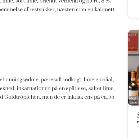
t lime, sort lime, brændt verbena og pære, 8 %,
ornemmelse af restsukker, næsten som en kabinett
dehonningsødme, pæresaft indkogt, lime cordial,
khed, inkarnationen på en spätlese, saltet lime,
nd Goldtröpfchen, men de er faktisk ens på ca. 75