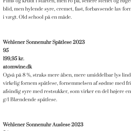
Fims og krudt i starten, men ro på, senere stenet og røge
blid, men hylende syre, cremet, fast, forbavsende lav f
i vægt. Old school på en måde.
Wehlener Sonnenuhr Spätlese 2023
95
199,95 kr.
atomwine.dk
Også på 8 %, straks mere åben, mere umiddelbar lys lin
virkelig fornem spätlese, fornemmelsen af sødme med fris
afsindig syre med restsukker, som virker en del højere e
g/l Blændende spätlese.
Wehlener Sonnenuhr Auslese 2023