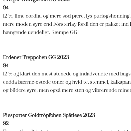
94
12 %, lime cordial og mere sød pære, lys purløgshonning
mere moden syre end Försterlay fordi den er pakket ind i 
hængende uendeligt. Kæmpe GG!
Erdener Treppchen GG 2023
94
12 % og klart den mest stenede og indadvendte med bagsi
endda bærme-ostede toner og hvid te, stenmel, kalkspan
og blidere syre, men også mere sten og vibrerende minera
Piesporter Goldtröpfchen Spätlese 2023
92