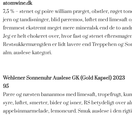
atomwine.dk
7,5 % – stenet og poire william-præget, obstler, røget ton
jern og tandisninger, blid pæremos, løftet med limesaft o
fremmest ekstremt meget mere mineralsk end de to andre
Jeg er helt chokeret over, hvor fast og stenet eftersmagen
Restsukkermængden er lidt lavere end Treppchen og So
alm. auslese-kategori.
Wehlener Sonnenuhr Auslese GK (Gold Kapsel) 2023
95
Pære og næsten bananmos med limesaft, tropefrugt, kumqu
syre, løftet, smerter, bider og isner, RS betydeligt over 
appelsinmarmelade, lemoncurd. Smuk auslese i den rigtig