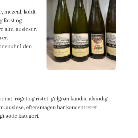
e, mezcal, koldt
g først og
 alm. ausleser.
 er.
nnenuhr i den
at, røget og ristet, gulgrøn kandis, afsindig
alm. auslese, eftersmagen har koncentreret
t søde kategori.