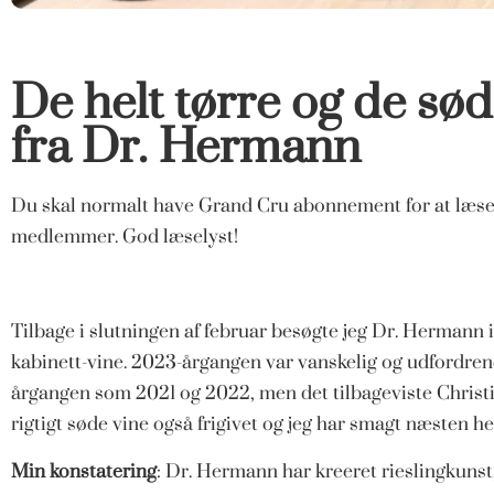
De helt tørre og de sød
fra Dr. Hermann
Du skal normalt have Grand Cru abonnement for at læse den
medlemmer. God læselyst!
Tilbage i slutningen af februar besøgte jeg Dr. Hermann 
kabinett-vine. 2023-årgangen var vanskelig og udfordrend
årgangen som 2021 og 2022, men det tilbageviste Christ
rigtigt søde vine også frigivet og jeg har smagt næsten hel
Min konstatering
: Dr. Hermann har kreeret rieslingkunst,