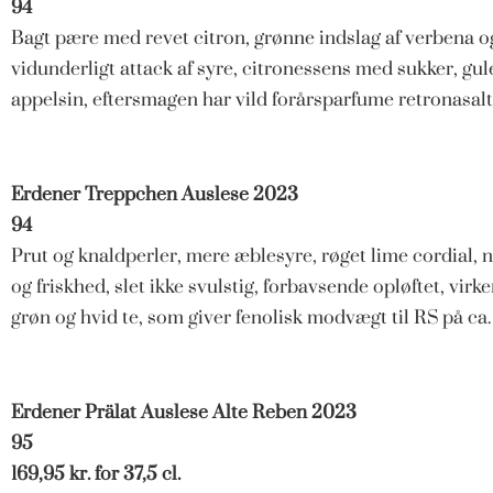
94
Bagt pære med revet citron, grønne indslag af verbena o
vidunderligt attack af syre, citronessens med sukker, gu
appelsin, eftersmagen har vild forårsparfume retronasalt.
Erdener Treppchen Auslese 2023
94
Prut og knaldperler, mere æblesyre, røget lime cordial,
og friskhed, slet ikke svulstig, forbavsende opløftet, virk
grøn og hvid te, som giver fenolisk modvægt til RS på ca. 
Erdener Prälat Auslese Alte Reben 2023
95
169,95 kr. for 37,5 cl.