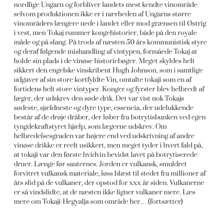
nordlige Ungarn og forbliver landets mest kendte vinområde
selvom produktionen ikke er i nærheden af Ungarns større
vinområders længere nede i landet eller mod grænsen til Østrig
i vest, men Tokaj rummer kongehistorier, både på den royale
måde og på slang. På trods af næsten 50 års kommunistisk styre
og deraf følgende mishandling af vintypen, formåede Tokaj at
holde sin plads i de vinøse historiebøger. Meget skyldes helt
sikkert den engelske vinskribent Hugh Johnson, som i samtlige
udgaver af sin store kortfyldte Vin, omtalte tokaji som en af
fortidens helt store vintyper. Konger og fyrster blev helbredt af
læger, der udskrev den søde drik. Det var vist nok Tokajs
sødeste, sjældneste og dyre type, essencia, der udelukkende
består af de drøje dråber, der løber fra botrytisbunken ved egen
tyngdekraftstyret hjælp, som lægerne udskrev. Om
helbredelsesgraden var højere end ved udskrivning af andre
vinøse drikke er reelt usikkert, men meget tyder i hvert fald på,
at tokaji var den første hvidvin bevidst lavet på botrytiserede
druer. Længe før sauternes. Jorden er vulkansk, smuldret
forvitret vulkansk materiale, løss blæst til stedet fra millioner af
års slid på de vulkaner, der opstod for xxx år siden. Vulkanerne
er så vindslidte, at de næsten ikke ligner vulkaner mere. Læs
mere om Tokaji-Hegyalja som område her… (fortsætter)