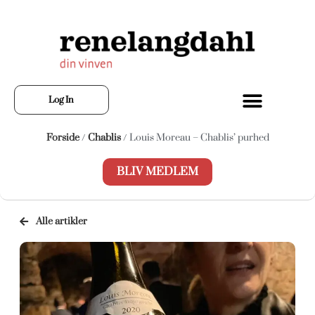
Log In
Forside
/
Chablis
/ Louis Moreau – Chablis’ purhed
BLIV MEDLEM
Alle artikler