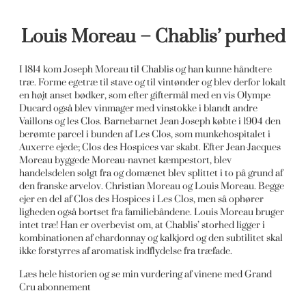
Louis Moreau – Chablis’ purhed
I 1814 kom Joseph Moreau til Chablis og han kunne håndtere
træ. Forme egetræ til stave og til vintønder og blev derfor lokalt
en højt anset bødker, som efter giftermål med en vis Olympe
Ducard også blev vinmager med vinstokke i blandt andre
Vaillons og les Clos. Barnebarnet Jean-Joseph købte i 1904 den
berømte parcel i bunden af Les Clos, som munkehospitalet i
Auxerre ejede; Clos des Hospices var skabt. Efter Jean-Jacques
Moreau byggede Moreau-navnet kæmpestort, blev
handelsdelen solgt fra og domænet blev splittet i to på grund af
den franske arvelov. Christian Moreau og Louis Moreau. Begge
ejer en del af Clos des Hospices i Les Clos, men så ophører
ligheden også bortset fra familiebåndene. Louis Moreau bruger
intet træ! Han er overbevist om, at Chablis’ storhed ligger i
kombinationen af chardonnay og kalkjord og den subtilitet skal
ikke forstyrres af aromatisk indflydelse fra træfade.
Læs hele historien og se min vurdering af vinene med Grand
Cru abonnement