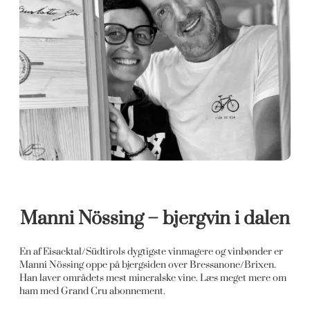
Manni Nössing – bjergvin i dalen
En af Eisacktal/Südtirols dygtigste vinmagere og vinbønder er
Manni Nössing oppe på bjergsiden over Bressanone/Brixen.
Han laver områdets mest mineralske vine. Læs meget mere om
ham med Grand Cru abonnement.