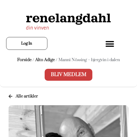
Log In
Forside
/
Alto Adige
/ Manni Nössing – bjergvin i dalen
BLIV MEDLEM
Alle artikler