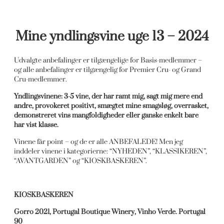
Mine yndlingsvine uge 13 – 2024
Udvalgte anbefalinger er tilgængelige for Basis-medlemmer –
og alle anbefalinger er tilgængelig for Premier Cru- og Grand
Cru-medlemmer.
Yndlingsvinene: 3-5 vine, der har ramt mig, sagt mig mere end
andre, provokeret positivt, smægtet mine smagsløg, overrasket,
demonstreret vins mangfoldigheder eller ganske enkelt bare
har vist klasse.
Vinene får point – og de er alle ANBEFALEDE! Men jeg
inddeler vinene i kategorierne: “NYHEDEN”, “KLASSIKEREN”,
“AVANTGARDEN” og “KIOSKBASKEREN”.
KIOSKBASKEREN
Gorro 2021, Portugal Boutique Winery, Vinho Verde. Portugal
90