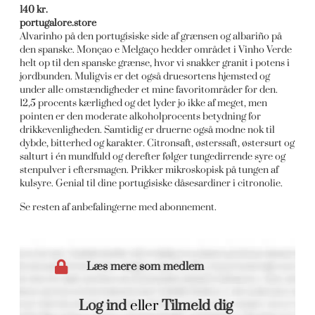
140 kr.
portugalore.store
Alvarinho på den portugisiske side af grænsen og albariño på
den spanske. Monçao e Melgaço hedder området i Vinho Verde
helt op til den spanske grænse, hvor vi snakker granit i potens i
jordbunden. Muligvis er det også druesortens hjemsted og
under alle omstændigheder et mine favoritområder for den.
12,5 procents kærlighed og det lyder jo ikke af meget, men
pointen er den moderate alkoholprocents betydning for
drikkevenligheden. Samtidig er druerne også modne nok til
dybde, bitterhed og karakter. Citronsaft, østerssaft, østersurt og
salturt i én mundfuld og derefter følger tungedirrende syre og
stenpulver i eftersmagen. Prikker mikroskopisk på tungen af
kulsyre. Genial til dine portugisiske dåsesardiner i citronolie.
Se resten af anbefalingerne med abonnement.
Læs mere som medlem
Log ind
eller
Tilmeld dig