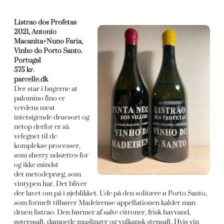
Listrao do
s Profetas
2021, Antonio
Macanita+Nuno Faria,
Vinho do Porto Santo.
Portugal
575 kr.
parcelle.dk
Der star i bøgerne at
palomino fino er
verdens mest
intetsigende druesort og
netop derfor er så
velegnet til de
komplekse processer,
som sherry udsættes for
og ikke mindst
det metodepræg, som
vintypen har. Det bliver
der lavet om på i øjeblikket. Ude på den solitære ø Porto Santo,
som formelt tilhører Madeirense-appellationen kalder man
druen listrao. Den hørmer af salte citroner, frisk havvand,
østerssaft, dampede muslinger og vulkansk stensaft. Hvis vin