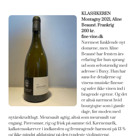
KLASSIKEREN
Montagny 2021,
Aline
Beauné. Frankrig
260 kr.
fine-vine.dk
Nærmest funklende nyt
domæne, men Aline
Beauné har femten års
erfaring før hun sprang
ud som selvstændig med
adresse i Buxy. Hun har
sans for detaljerne og
vinens musiske finesse
og søler ikke vinen ind i
bragende egetræ. Og det
er altså nærmest hvid
bourgogne som i gamle
dage, før moden med
nytårskrudtlugt. Meursault-agtig, altså som meursault var
engang. Pæresmør, rig og frisk på samme tid. Kærnemælk,
kalkstensskærver i indkørslen og fremragende harmoni på 13 %
og ikke mindst afslutning på den tyndeste violinstreng.