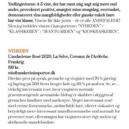
Yndlingsvinene: 4-5 vine, der har ramt mig, sagt mig mere end
andre, provokeret positivt, smægtet mine smagsløg, overrasket,
demonstreret vins mangfoldigheder eller ganske enkelt bare
har vist klasse.
Vinene får ikke point – de er alle ANBEFALEDE!
Men jeg inddeler vinene i kategorierne: “NYHEDEN” /
“KLASSIKEREN” / “AVANTGARDEN” og “KIOSKBASKEREN”.
NYHEDEN
L’audacieuse Rosé 2020, La Selve, Coteaux de l’Ardèche.
Frankrig
199 kr.
minfranskevinimportor.dk
Direkte pres på syrah, grenache og viognier med 70 % gæring
og lagring på 500 liters brugte fade og 30 % på amfora. Se, se…
virkelig interessant rosé, hvor viogniers normale
genemtrængende aromatiske bidrag er skubbet i skyggen af
grenaches hindbær med mækesyre. Meget interessant rosé
med creme-fornemmelse, sødmefulde bær, olieret viskositet og
betydeligt mere interessant mundfornemmelse end normalt for
provence rosé, eftersmagen har viogniers store rige melon og
abrikosolie mandelsødme.