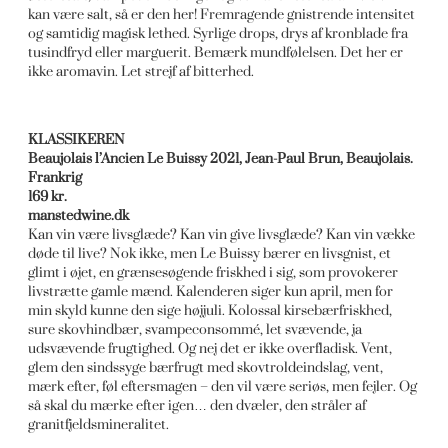
kan være salt, så er den her! Fremragende gnistrende intensitet
og samtidig magisk lethed. Syrlige drops, drys af kronblade fra
tusindfryd eller marguerit. Bemærk mundfølelsen. Det her er
ikke aromavin. Let strejf af bitterhed.
KLASSIKEREN
Beaujolais l’Ancien Le Buissy 2021, Jean-Paul Brun, Beaujolais.
Frankrig
169 kr.
manstedwine.dk
Kan vin være livsglæde? Kan vin give livsglæde? Kan vin vække
døde til live? Nok ikke, men Le Buissy bærer en livsgnist, et
glimt i øjet, en grænsesøgende friskhed i sig, som provokerer
livstrætte gamle mænd. Kalenderen siger kun april, men for
min skyld kunne den sige højjuli. Kolossal kirsebærfriskhed,
sure skovhindbær, svampeconsommé, let svævende, ja
udsvævende frugtighed. Og nej det er ikke overfladisk. Vent,
glem den sindssyge bærfrugt med skovtroldeindslag, vent,
mærk efter, føl eftersmagen – den vil være seriøs, men fejler. Og
så skal du mærke efter igen… den dvæler, den stråler af
granitfjeldsmineralitet.