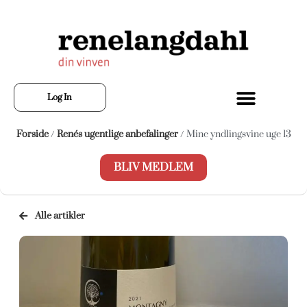
Log In
Forside
/
Renés ugentlige anbefalinger
/ Mine yndlingsvine uge 13
BLIV MEDLEM
Alle artikler