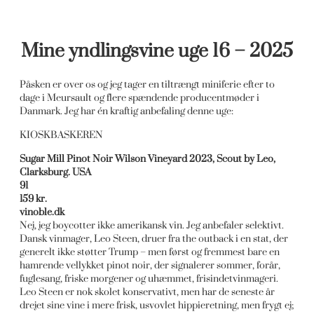
Mine yndlingsvine uge 16 – 2025
Påsken er over os og jeg tager en tiltrængt miniferie efter to
dage i Meursault og flere spændende producentmøder i
Danmark. Jeg har én kraftig anbefaling denne uge:
KIOSKBASKEREN
Sugar Mill Pinot Noir Wilson Vineyard 2023, Scout by Leo,
Clarksburg. USA
91
159 kr.
vinoble.dk
Nej, jeg boycotter ikke amerikansk vin. Jeg anbefaler selektivt.
Dansk vinmager, Leo Steen, druer fra the outback i en stat, der
generelt ikke støtter Trump – men først og fremmest bare en
hamrende vellykket pinot noir, der signalerer sommer, forår,
fuglesang, friske morgener og uhæmmet, frisindetvinmageri.
Leo Steen er nok skolet konservativt, men har de seneste år
drejet sine vine i mere frisk, usvovlet hippieretning, men frygt ej;