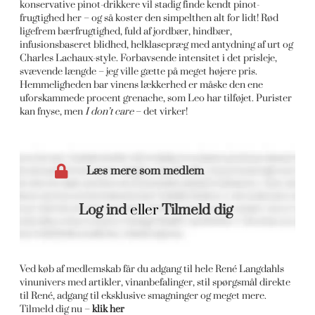
konservative pinot-drikkere vil stadig finde kendt pinot-
frugtighed her – og så koster den simpelthen alt for lidt! Rød
ligefrem bærfrugtighed, fuld af jordbær, hindbær,
infusionsbaseret blidhed, helklasepræg med antydning af urt og
Charles Lachaux-style. Forbavsende intensitet i det prisleje,
svævende længde – jeg ville gætte på meget højere pris.
Hemmeligheden bar vinens lækkerhed er måske den ene
uforskammede procent grenache, som Leo har tilføjet. Purister
kan fnyse, men
I don’t care
– det virker!
Læs mere som medlem
Log ind
eller
Tilmeld dig
Ved køb af medlemskab får du adgang til hele René Langdahls
vinunivers med artikler, vinanbefalinger, stil spørgsmål direkte
til René, adgang til eksklusive smagninger og meget mere.
Tilmeld dig nu –
klik her