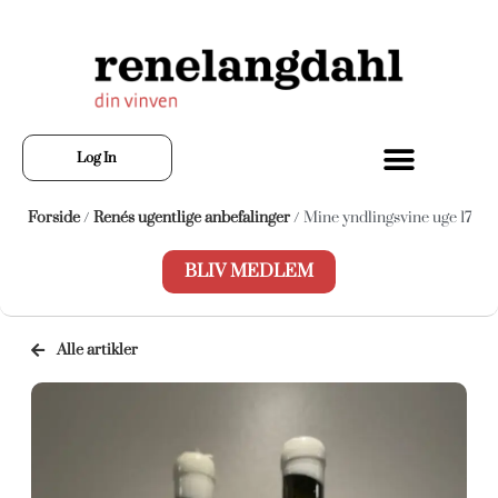
Log In
Forside
/
Renés ugentlige anbefalinger
/ Mine yndlingsvine uge 17
BLIV MEDLEM
Alle artikler