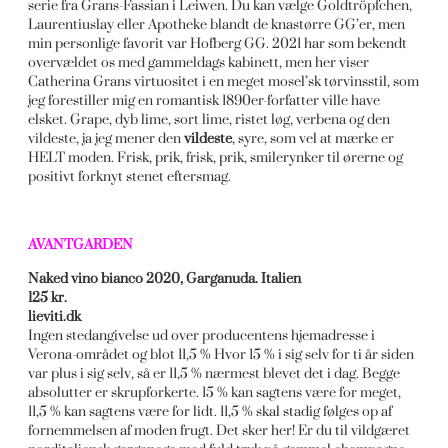
serie fra Grans-Fassian i Leiwen. Du kan vælge Goldtröpfchen,
Laurentiuslay eller Apotheke blandt de knastørre GG’er, men
min personlige favorit var Hofberg GG. 2021 har som bekendt
overvældet os med gammeldags kabinett, men her viser
Catherina Grans virtuositet i en meget mosel’sk tørvinsstil, som
jeg forestiller mig en romantisk 1890er-forfatter ville have
elsket. Grape, dyb lime, sort lime, ristet løg, verbena og den
vildeste, ja jeg mener den
vildeste
, syre, som vel at mærke er
HELT moden. Frisk, prik, frisk, prik, smilerynker til ørerne og
positivt forknyt stenet eftersmag.
AVANTGARDEN
Naked vino bianco 2020, Garganuda. Italien
125 kr.
lieviti.dk
Ingen stedangivelse ud over producentens hjemadresse i
Verona-området og blot 11,5 % Hvor 15 % i sig selv for ti år siden
var plus i sig selv, så er 11,5 % nærmest blevet det i dag. Begge
absolutter er skrupforkerte. 15 % kan sagtens være for meget,
11,5 % kan sagtens være for lidt. 11,5 % skal stadig følges op af
fornemmelsen af moden frugt. Det sker her! Er du til vildgæret