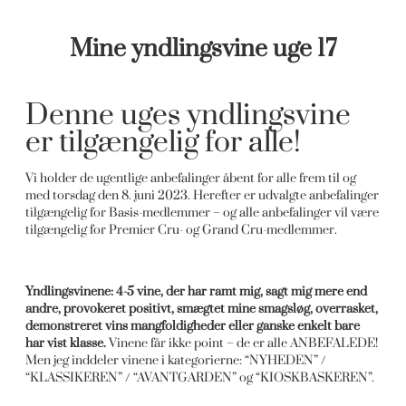
Mine yndlingsvine uge 17
Denne uges yndlingsvine
er tilgængelig for alle!
Vi holder de ugentlige anbefalinger åbent for alle frem til og
med torsdag den 8. juni 2023. Herefter er udvalgte anbefalinger
tilgængelig for Basis-medlemmer – og alle anbefalinger vil være
tilgængelig for Premier Cru- og Grand Cru-medlemmer.
Yndlingsvinene: 4-5 vine, der har ramt mig, sagt mig mere end
andre, provokeret positivt, smægtet mine smagsløg, overrasket,
demonstreret vins mangfoldigheder eller ganske enkelt bare
har vist klasse.
Vinene får ikke point – de er alle ANBEFALEDE!
Men jeg inddeler vinene i kategorierne: “NYHEDEN” /
“KLASSIKEREN” / “AVANTGARDEN” og “KIOSKBASKEREN”.