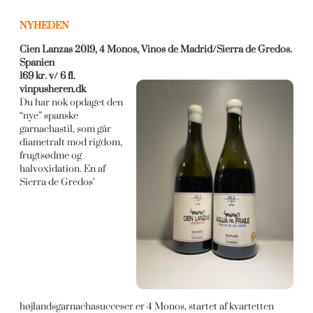
NYHEDEN
Cien Lanzas 2019, 4 Monos, Vinos de Madrid/Sierra de Gredos.
Spanien
169 kr. v/ 6 fl.
vinpusheren.dk
Du har nok opdaget den
“nye” spanske
garnachastil, som går
diametralt mod rigdom,
frugtsødme og
halvoxidation. En af
Sierra de Gredos’
højlandsgarnachasucceser er 4 Monos, startet af kvartetten