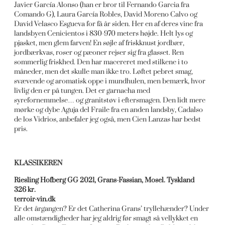
Javier García Alonso (han er bror til Fernando Garcia fra
Comando G), Laura García Robles, David Moreno Calvo og
David Velasco Esgueva for få år siden. Her en af deres vine fra
landsbyen Cenicientos i 830-970 meters højde. Helt lys og
pjasket, men glem farven! En søjle af friskknust jordbær,
jordbærkvas, roser og pæoner rejser sig fra glasset. Ren
sommerlig friskhed. Den har macereret med stilkene i to
måneder, men det skulle man ikke tro. Løftet pebret smag,
svævende og aromatisk oppe i mundhulen, men bemærk, hvor
livlig den er på tungen. Det er garnacha med
syrefornemmelse… og granitstøv i eftersmagen. Den lidt mere
mørke og dybe Aguja del Fraile fra en anden landsby, Cadalso
de los Vidrios, anbefaler jeg også, men Cien Lanzas har bedst
pris.
KLASSIKEREN
Riesling Hofberg GG 2021, Grans-Fassian, Mosel. Tyskland
326 kr.
terroir-vin.dk
Er det årgangen? Er det Catherina Grans’ tryllehænder? Under
alle omstændigheder har jeg aldrig før smagt så vellykket en