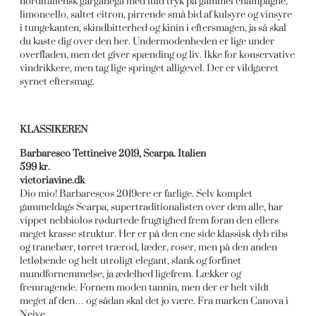
norditaliensk garganega med fuld tryk på gammel champagne,
limoncello, saltet citron, pirrende små bid af kulsyre og vinsyre
i tungekanten, skindbitterhed og kinin i eftersmagen, ja så skal
du kaste dig over den her. Undermodenheden er lige under
overfladen, men det giver spænding og liv. Ikke for konservative
vindrikkere, men tag lige springet alligevel. Der er vildgæret
syrnet eftersmag.
KLASSIKEREN
Barbaresco Tettineive 2019, Scarpa. Italien
599 kr.
victoriavine.dk
Dio mio! Barbarescos 2019ere er farlige. Selv komplet
gammeldags Scarpa, supertraditionalisten over dem alle, har
vippet nebbiolos rødurtede frugtighed frem foran den ellers
meget krasse struktur. Her er på den ene side klassisk dyb ribs
og tranebær, tørret trærod, læder, roser, men på den anden
letløbende og helt utroligt elegant, slank og forfinet
mundfornemmelse, ja ædelhed ligefrem. Lækker og
fremragende. Fornem moden tannin, men der er helt vildt
meget af den… og sådan skal det jo være. Fra marken Canova i
Neive.