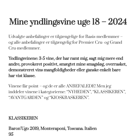
Mine yndlingsvine uge 18 – 2024
Udvalgte anbefalinger er tilgængelige for Basis-medlemmer –
og alle anbefalinger er tilgængelig for Premier Cru- og Grand
Cru-medlemmer.
Yndlingsvinene: 3-5 vine, der har ramt mig, sagt mig mere end
andre, provokeret positivt, smægtet mine smagsløg, overrasket,
demonstreret vins mangfoldigheder eller ganske enkelt bare
har vist klasse.
Vinene får point – og de er alle ANBEFALEDE! Men jeg
inddeler vinene i kategorierne: “NYHEDEN”, “KLASSIKEREN”,
“AVANTGARDEN” og “KIOSKBASKEREN”.
KLASSIKEREN
Baron’Ugo 2019, Monteraponi, Toscana. Italien
95