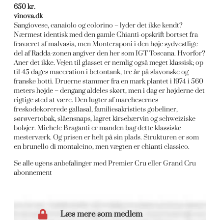
650 kr.
vinova.dk
Sangiovese, canaiolo og colorino – lyder det ikke kendt?
Nærmest identisk med den gamle Chianti-opskrift bortset fra
fraværet af malvasia, men Monteraponi i den høje sydvestlige
del af Radda-zonen angiver den her som IGT Toscana. Hvorfor?
Aner det ikke. Vejen til glasset er nemlig også meget klassisk; op
til 45 dages maceration i betontank, tre år på slavonske og
franske botti. Druerne stammer fra en mark plantet i 1974 i 560
meters højde – dengang aldeles skørt, men i dag er højderne det
rigtige sted at være. Den lugter af marchesernes
freskodekorerede gallasal, familiesakristiets gobeliner,
sørøvertobak, slåensnaps, lagret kirsebærvin og schweiziske
bolsjer. Michele Braganti er manden bag dette klassiske
mesterværk. Og prisen er helt på sin plads. Strukturen er som
en brunello di montalcino, men vægten er chianti classico.
Se alle ugens anbefalinger med Premier Cru eller Grand Cru
abonnement
Læs mere som medlem