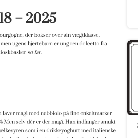
 18 – 2025
bourgogne, der bokser over sin vægtklasse,
, men ugens hjertebarn er ung ren dolcetto fra
kioskbasker
so far
.
han laver magi med nebbiolo på fine enkeltmarker
 % Men selv dér er der magi. Han indfanger smukt
mælkesyren som i en drikkeyoghurt med italienske