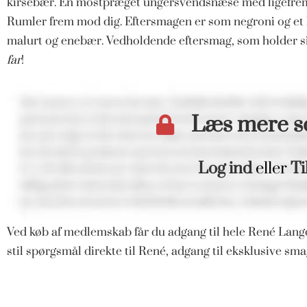
kirsebær. En mostpræget ungersvendsnæse med ligefremh
Rumler frem mod dig. Eftersmagen er som negroni og et b
malurt og enebær. Vedholdende eftersmag, som holder si
far
!
Læs mere 
Log ind
eller
Ti
Ved køb af medlemskab får du adgang til hele René Langd
stil spørgsmål direkte til René, adgang til eksklusive s