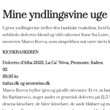
Mine yndlingsvine uge
Ugens yndlingsvine tæller den baskiske txakolina, hvid 
nebbiolo-dolcetto-blend og vild cabernet franc fra Loire
mesteren Marco Rocca, som simpelthen må være årets 
KIOSKBASKEREN
Dolcetto d’Alba 2023, La Ca’ Növa, Piemonte. Italien
92
119,95 kr.
italux.dk
og
atomwine.dk
Marco Rocca tryller igen og på alle niveauer. Et er, at 
fra Barbaresco, noget andet er generisk dolcetto på 12,5
druens kirsebær, de bitre kirsebær, de søde blåbær og 