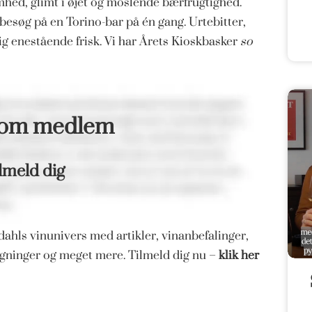
ed, glimt i øjet og moslende bærfrugtighed.
esøg på en Torino-bar på én gang. Urtebitter,
g enestående frisk. Vi har Årets Kioskbasker
so
som medlem
lmeld dig
ahls vinunivers med artikler, vinanbefalinger,
magninger og meget mere. Tilmeld dig nu –
klik her